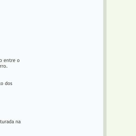
o entre o
rro.
to dos
nturada na