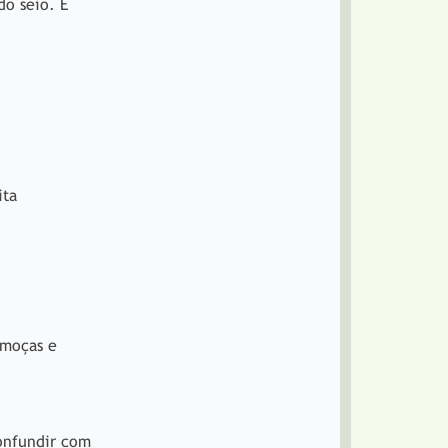
do seio. É
ita
 moças e
confundir com