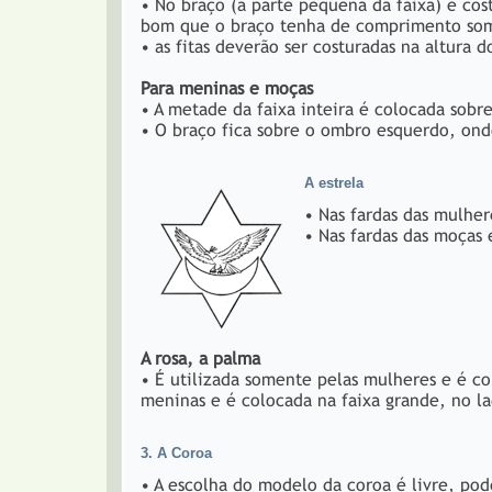
• No braço (a parte pequena da faixa) é cos
bom que o braço tenha de comprimento so
• as fitas deverão ser costuradas na altura 
Para meninas e moças
• A metade da faixa inteira é colocada sobr
• O braço fica sobre o ombro esquerdo, onde
A estrela
• Nas fardas das mulher
• Nas fardas das moças
A rosa, a palma
• É utilizada somente pelas mulheres e é co
meninas e é colocada na faixa grande, no la
3. A Coroa
• A escolha do modelo da coroa é livre, po