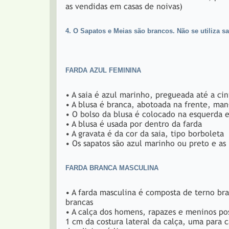
as vendidas em casas de noivas)
4. O Sapatos e Meias são brancos. Não se utiliza s
FARDA AZUL FEMININA
• A saia é azul marinho, pregueada até a cin
• A blusa é branca, abotoada na frente, man
• O bolso da blusa é colocado na esquerda
• A blusa é usada por dentro da farda
• A gravata é da cor da saia, tipo borboleta
• Os sapatos são azul marinho ou preto e as
FARDA BRANCA MASCULINA
• A farda masculina é composta de terno bra
brancas
• A calça dos homens, rapazes e meninos pos
1 cm da costura lateral da calça, uma para