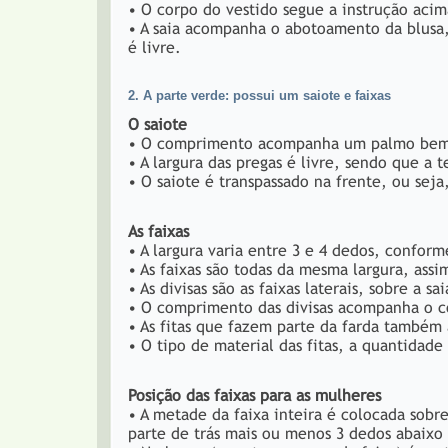
• O corpo do vestido segue a instrução acim
• A saia acompanha o abotoamento da blusa
é livre.
2. A parte verde: possui um saiote e faixas
O saiote
• O comprimento acompanha um palmo bem ab
• A largura das pregas é livre, sendo que a 
• O saiote é transpassado na frente, ou seja
As faixas
• A largura varia entre 3 e 4 dedos, confor
• As faixas são todas da mesma largura, assi
• As divisas são as faixas laterais, sobre a 
• O comprimento das divisas acompanha o c
• As fitas que fazem parte da farda també
• O tipo de material das fitas, a quantidade
Posição das faixas para as mulheres
• A metade da faixa inteira é colocada sobr
parte de trás mais ou menos 3 dedos abaixo 