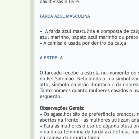
das divisas é livre.
FARDA AZUL MASCULINA
• A farda azul masculina é composta de calç
azul marinho, sapato azul marinho ou preto
• A camisa é usada por dentro da calça
A ESTRELA
O fardado recebe a estrela no momento do s
do Rei Salomão. Nela ainda a Lua simbolizan
alto, símbolo da visão ilimitada e da nobre
Tanto homens quanto mulheres casados a usam
esquerdo.
Observações Gerais:
• Os agasalhos são de preferência brancos, 
abertos na frente - as mulheres utilizam an
• Para as mulheres o uso de alguma blusa br
• na blusa feminina da farda azul oficial nã
da camisa da própria farda.