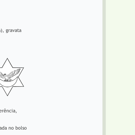
), gravata
erência,
hada no bolso