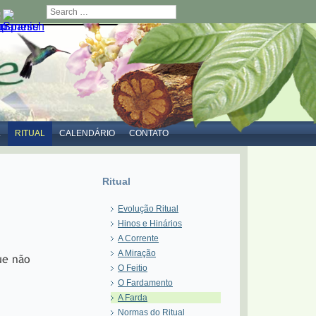
Search
L
RITUAL
CALENDÁRIO
CONTATO
Ritual
Evolução Ritual
Hinos e Hinários
A Corrente
A Miração
ue não
O Feitio
O Fardamento
A Farda
Normas do Ritual