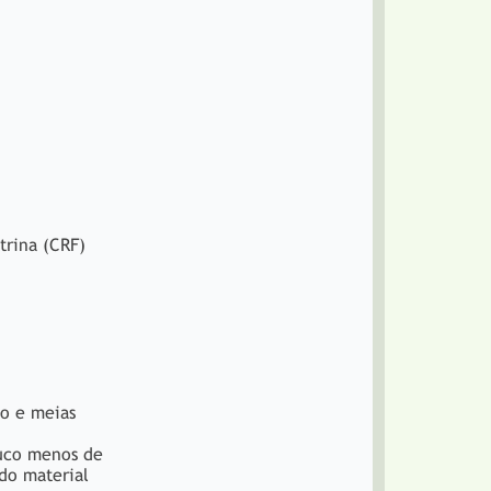
trina (CRF)
co e meias
ouco menos de
do material