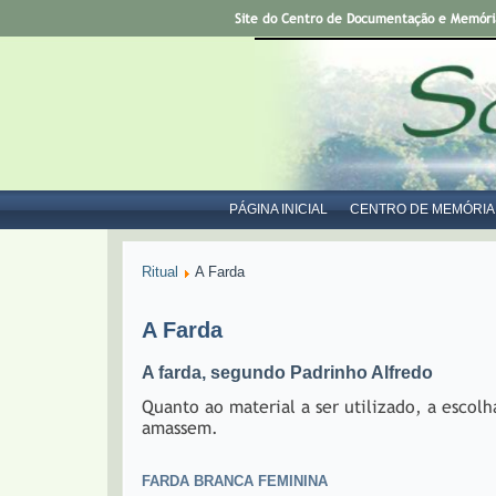
Site do Centro de Documentação e Memória 
PÁGINA INICIAL
CENTRO DE MEMÓRIA
Ritual
A Farda
A Farda
A farda, segundo Padrinho Alfredo
Quanto ao material a ser utilizado, a escol
amassem.
FARDA BRANCA FEMININA