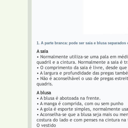
1. A parte branca: pode ser saia e blusa separados
A saia
• Normalmente utiliza-se uma pala em médi
quadril e a cintura. Normalmente a saia é tra
• O comprimento da saia é livre, desde que 
• A largura e profundidade das pregas també
• Não é aconselhável o uso de pregas estrei
quadris.
A blusa
• A blusa é abotoada na frente.
• A manga é comprida, com ou sem punho
• A gola é esporte simples, normalmente us
• Aconselha-se que a blusa seja mais ou men
costura do lado e com penses na cintura na 
O vestido