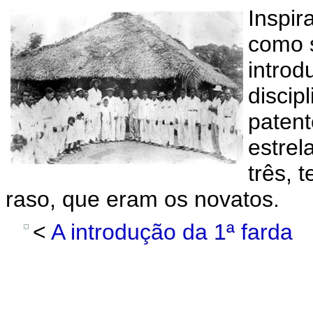
Inspir
como s
introd
discip
patent
estrel
três, 
raso, que eram os novatos.
<
A introdução da 1ª farda