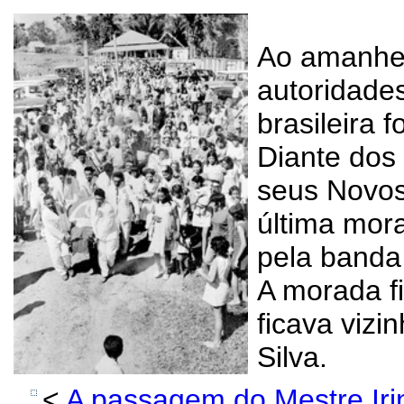
Ao amanhec
autoridades
brasileira 
Diante dos 
seus Novos
última mor
pela banda 
A morada fi
ficava viz
Silva.
<
A passagem do Mestre Iri