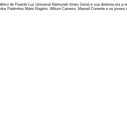
tico de Fluente Luz Universal Raimundo Irineu Serra) e sua diretoria era a 
os Padrinhos Mário Rogério, Wilson Carneiro, Manoel Corrente e os jovens A