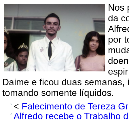
Nos 
da c
Alfre
por t
muda
doen
espir
Daime e ficou duas semanas, i
tomando somente líquidos.
<
Falecimento de Tereza Gre
Alfredo recebe o Trabalho d