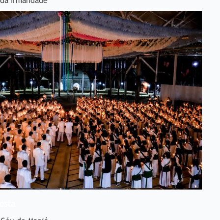
 da Irmandade
esta