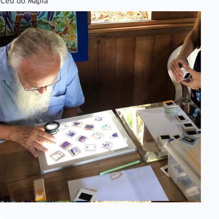
o Céu do Mapiá
OC