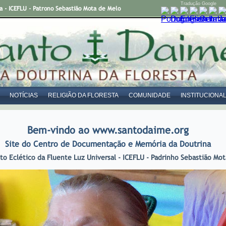
Tradução Google
- ICEFLU - Patrono Sebastião Mota de Melo
NOTÍCIAS
RELIGIÃO DA FLORESTA
COMUNIDADE
INSTITUCIONA
Bem-vindo ao www.santodaime.org
Site do Centro de Documentação e Memória da Doutrina
lto Eclético da Fluente Luz Universal - ICEFLU - Padrinho Sebastião Mo