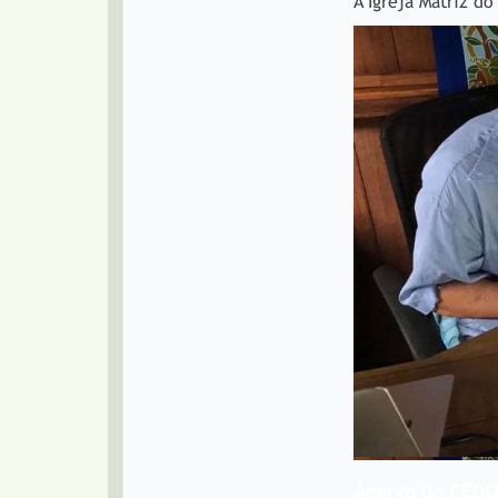
A Igreja Matriz d
Acervo do CED