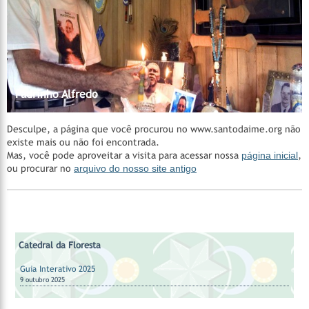
Madrinha Rita
Catedral da Floresta
Catedral da Floresta
Acervo do CEDOC
Catedral da Floresta
Santa Casa de Cura - Padrinho Manoel Corrente
Nossos Padrinhos
AMAGAIA
Manejo Florestal Comunitário
Vila Céu do Mapiá
Mestre Irineu
Fazenda São Sebastião
Padrinho Sebastião
Hinários
Feitio
Feitio
Padrinho Alfredo
Desculpe, a página que você procurou no www.santodaime.org não
existe mais ou não foi encontrada.
Mas, você pode aproveitar a visita para acessar nossa
página inicial
,
ou procurar no
arquivo do nosso site antigo
Catedral da Floresta
Guia Interativo 2025
9 outubro 2025