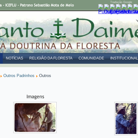
Tradução Google
- ICEFLU - Patrono Sebastião Mota de Melo
NOTÍCIAS
RELIGIÃO DA FLORESTA
COMUNIDADE
INSTITUCIONA
Outros Padrinhos
Outros
Imagens