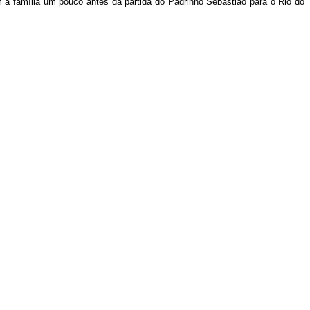
m a família um pouco antes da partida do Padrinho Sebastião para o Rio do