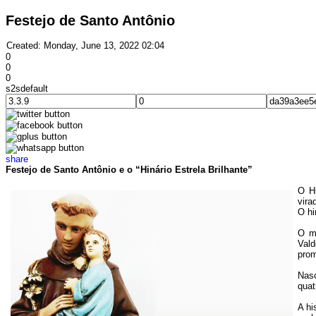
Festejo de Santo Antônio
Created: Monday, June 13, 2022 02:04
0
0
0
s2sdefault
share
Festejo de Santo Antônio e o “Hinário Estrela Brilhante”
O Hi
vira
O hi
O mo
Vald
prom
Nasc
quat
A hi