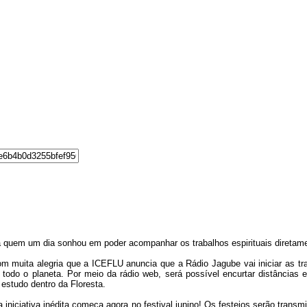
 quem um dia sonhou em poder acompanhar os trabalhos espirituais diretame
m muita alegria que a ICEFLU anuncia que a Rádio Jagube vai iniciar as tran
 todo o planeta. Por meio da rádio web, será possível encurtar distância
 estudo dentro da Floresta.
 iniciativa inédita começa agora no festival junino! Os festejos serão tran