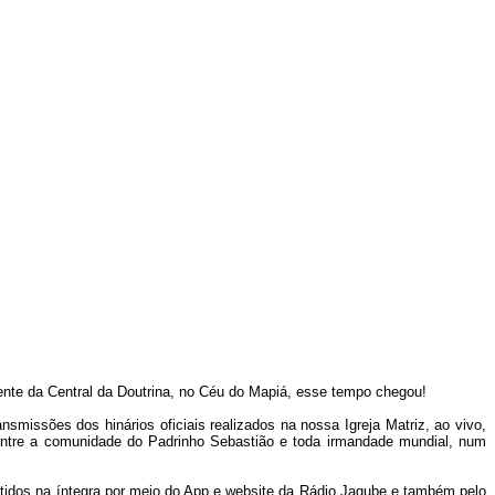
nte da Central da Doutrina, no Céu do Mapiá, esse tempo chegou!
smissões dos hinários oficiais realizados na nossa Igreja Matriz, ao vivo,
s entre a comunidade do Padrinho Sebastião e toda irmandade mundial, num
smitidos na íntegra por meio do App e website da Rádio Jagube e também pelo