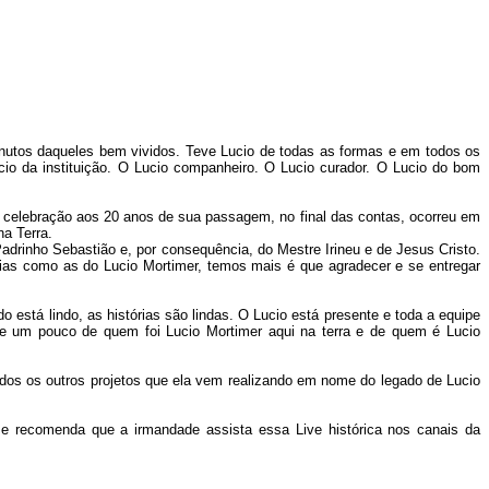
nutos daqueles bem vividos. Teve Lucio de todas as formas e em todos os
cio da instituição. O Lucio companheiro. O Lucio curador. O Lucio do bom
em celebração aos 20 anos de sua passagem, no final das contas, ocorreu em
na Terra.
Padrinho Sebastião e, por consequência, do Mestre Irineu e de Jesus Cristo.
ias como as do Lucio Mortimer, temos mais é que agradecer e se entregar
 está lindo, as histórias são lindas. O Lucio está presente e toda a equipe
ade um pouco de quem foi Lucio Mortimer aqui na terra e de quem é Lucio
odos os outros projetos que ela vem realizando em nome do legado de Lucio
e recomenda que a irmandade assista essa Live histórica nos canais da