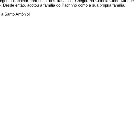
egou a trabalhar com fiscal dos trabalhos. Chegou na Colônia Cinco Mil co
. Desde então, adotou a família do Padrinho como a sua própria família.
 a Santo Antônio!