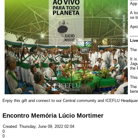
App
A tr
se b
Apro
------
Live
The 
It i
Jagu
the 
This
The 
bene
Enjoy this gift and connect to our Central community and ICEFLU Headquar
Encontro Memória Lúcio Mortimer
Created: Thursday, June 09, 2022 02:04
0
0