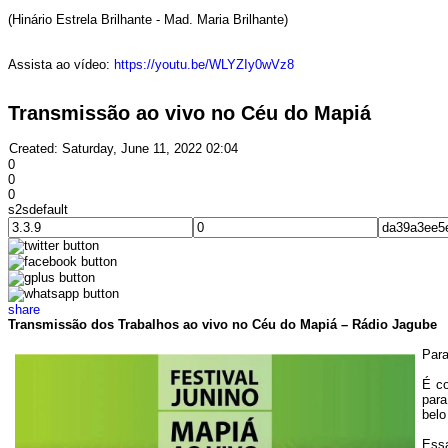
(Hinário Estrela Brilhante - Mad. Maria Brilhante)
Assista ao vídeo:
https://youtu.be/WLYZIy0wVz8
Transmissão ao vivo no Céu do Mapiá
Created: Saturday, June 11, 2022 02:04
0
0
0
s2sdefault
share
Transmissão dos Trabalhos ao vivo no Céu do Mapiá – Rádio Jagube
Para
É co
para
belo
Essa