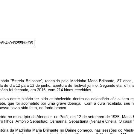
nário “Estrela Brilhante”, recebido pela Madrinha Maria Brilhante, 87 ano
da do dia 12 para 13 de junho, abertura do festival junino. Segundo ela, o h
nário foi fechado, em 2015, com 214 hinos recebidos.
tivo deste hinário ter sido estabelecido dentro do calendário oficial tem 
ete, que foi acometido por uma grave doença. Com a cura recebida, seu hi
essa havia sido feita, de farda branca.
ida no município de Alenquer, no Pará, em 12 de setembro de 1935, Maria B
ro filhos: Antônio Sebastião, Osmarina, Sebastiana (Nena) e Onélia. O ca
stória da Madrinha Maria Brilhante no Daime começou nas sessões do Mestre