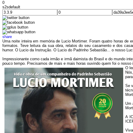
0
s2sdefault
share
Uma noite inteira em memória de Lucio Mortimer. Foram quatro horas de 
formatos. Teve leitura da sua obra, relatos do seu casamento e dos casa
humor. O Lucio da Instrução. O Lucio do Padrinho Sebastião... o nosso Luc
Impressionante como cada irmão e irmã daimista do Brasil e do mundo intei
pouco tempo. Precisamos de mais e mais horas ouvindo quem foi o nosso 
O le
Nós,
para
Se v
técn
Mort
Um a
Mort
A IC
ICEF
Viva