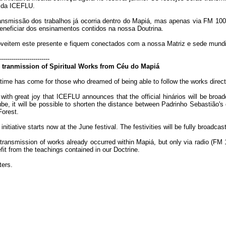
 da ICEFLU.
ansmissão dos trabalhos já ocorria dentro do Mapiá, mas apenas via FM 100.
eneficiar dos ensinamentos contidos na nossa Doutrina.
veitem este presente e fiquem conectados com a nossa Matriz e sede mund
-------------------------
 tranmission of Spiritual Works from Céu do Mapiá
time has come for those who dreamed of being able to follow the works direc
s with great joy that ICEFLU announces that the official hinários will be bro
be, it will be possible to shorten the distance between Padrinho Sebastião's 
Forest.
 initiative starts now at the June festival. The festivities will be fully br
transmission of works already occurred within Mapiá, but only via radio (FM 1
fit from the teachings contained in our Doctrine.
ters.