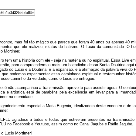
encontro, mas foi tão mágico que parece que foram 40 anos ou apenas 40 mi
mentos que ele realizou, relatos de batismo. O Lucio da comunidade. O Lu
io Mortimer.
ro tem uma história com ele - seja na matéria ou no espiritual. Essa Live 
irmão, para compreendermos mais um bocadinho dessa Santa Doutrina aqui 
gado do Lucio é a Doutrina, é a expansão, é a afirmação da palavra viva do 
 que podemos experimentar essa caminhada espiritual e testemunhar histór
 esse caminho da verdade, como o Lucio se entregou.
ocê não acompanhou a transmissão, aproveite para assistir agora. O conteúdo
ica e artística está de parabéns pela excelência em levar para a irmand
imer na eternidade.
gradecimento especial a Maria Eugenia, idealizadora deste encontro e de t
imer.
EFLU agradece a todos e todas que estiveram presentes na transmissão 
LU no Facebook e Youtube, assim como no Canal Jagube e Rádio Jagube.
 o Lucio Mortimer!