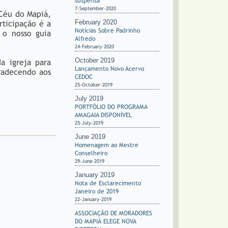
suspensa
7-September-2020
Céu do Mapiá,
February 2020
ticipação é a
Notícias Sobre Padrinho
 o nosso guia
Alfredo
24-February-2020
October 2019
a igreja para
Lançamento Novo Acervo
radecendo aos
CEDOC
25-October-2019
July 2019
PORTFÓLIO DO PROGRAMA
AMAGAIA DISPONÍVEL
25-July-2019
June 2019
Homenagem ao Mestre
Conselheiro
29-June-2019
January 2019
Nota de Esclarecimento
Janeiro de 2019
22-January-2019
ASSOCIAÇÃO DE MORADORES
DO MAPIÁ ELEGE NOVA