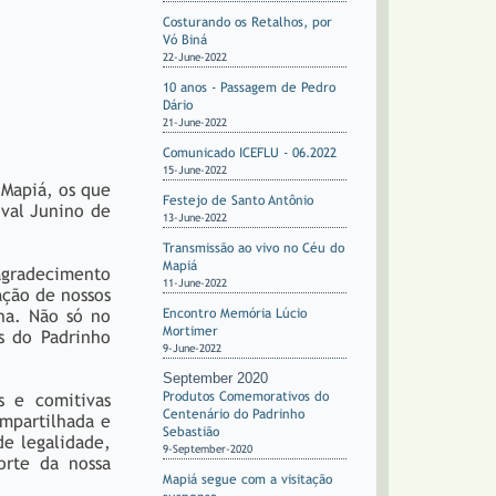
Costurando os Retalhos, por
Vó Biná
22-June-2022
10 anos - Passagem de Pedro
Dário
21-June-2022
Comunicado ICEFLU - 06.2022
15-June-2022
 Mapiá, os que
Festejo de Santo Antônio
ival Junino de
13-June-2022
Transmissão ao vivo no Céu do
Mapiá
agradecimento
11-June-2022
ação de nossos
na. Não só no
Encontro Memória Lúcio
Mortimer
s do Padrinho
9-June-2022
September 2020
Produtos Comemorativos do
s e comitivas
Centenário do Padrinho
ompartilhada e
Sebastião
de legalidade,
9-September-2020
orte da nossa
Mapiá segue com a visitação