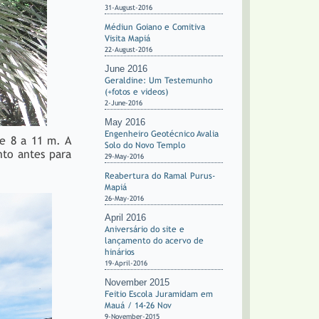
31-August-2016
Médiun Goiano e Comitiva
Visita Mapiá
22-August-2016
June 2016
Geraldine: Um Testemunho
(+fotos e videos)
2-June-2016
May 2016
Engenheiro Geotécnico Avalia
de 8 a 11 m. A
Solo do Novo Templo
nto antes para
29-May-2016
Reabertura do Ramal Purus-
Mapiá
26-May-2016
April 2016
Aniversário do site e
lançamento do acervo de
hinários
19-April-2016
November 2015
Feitio Escola Juramidam em
Mauá / 14-26 Nov
9-November-2015