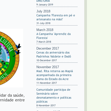
DIRETORIA
9-January-2019
July 2018
Campanha 'Floresta em pé e
artesanato na mão!'
31-July-2018
March 2018
A Campanha 'Aprendiz da
Floresta'
7-March-2018
December 2017
Cenas do aniversário dos
Padrinhos Valdete e Dodô
10-December-2017
November 2017
Mad. Rita retorna ao Mapiá
acompanhada da primeira
dama do Estado do Acre
11-November-2017
Comunidade participa de
Seminário sobre
idar da saúde,
desmatamento e políticas
ernidade entre
públicas
8-November-2017