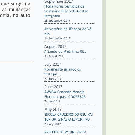
September 2017
r que surge na
Flona Purus participa de
r as mudanças
Seminário Plano de Gestão
monia, no auto
Integrada
28-September-2017
Aniversário de 89 anos do Vô
Nel
14-September-2017
August 2017
A Saúde da Madrinha Rita
30-August-2017
July 2017
Novamente girando os
festejos...
29-July-2017
June 2017
AMVCM Concede Manejo
Florestal para COOPERAR
7-June-2017
May 2017
ESCOLA CRUZEIRO DO CÉU VAI
TER UM GINÁSIO ESPORTIVO
25-May-2017
PREFEITA DE PAUINI VISITA