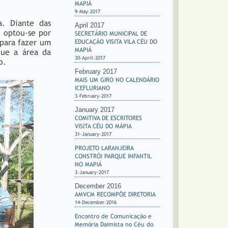
MAPIÁ
9-May-2017
a. Diante das
April 2017
, optou-se por
SECRETÁRIO MUNICIPAL DE
 para fazer um
EDUCAÇÃO VISITA VILA CÉU DO
MAPIÁ
que a área da
30-April-2017
do.
February 2017
MAIS UM GIRO NO CALENDÁRIO
ICEFLURIANO
3-February-2017
January 2017
COMITIVA DE ESCRITORES
VISITA CÉU DO MÁPIA
31-January-2017
PROJETO LARANJEIRA
CONSTRÓI PARQUE INFANTIL
NO MAPIÁ
3-January-2017
December 2016
AMVCM RECOMPÕE DIRETORIA
14-December-2016
Encontro de Comunicação e
Memória Daimista no Céu do