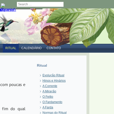
Search
L
RITUAL
CALENDÁRIO
CONTATO
Ritual
Evolução Ritual
Hinos e Hinários
, com poucas e
A Corrente
A Miração
O Feitio
O Fardamento
A Farda
o fim do qual
Normas do Ritual