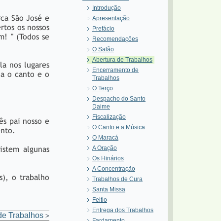
Introdução
rca São José e
Apresentação
rtos os nossos
Prefácio
! " (Todos se
Recomendações
O Salão
Abertura de Trabalhos
la nos lugares
Encerramento de
ia o canto e o
Trabalhos
O Terço
Despacho do Santo
Daime
Fiscalização
ês pai nosso e
O Canto e a Música
nto.
O Maracá
istem algunas
A Oração
Os Hinários
A Concentração
s), o trabalho
Trabalhos de Cura
Santa Missa
Feitio
Entrega dos Trabalhos
de Trabalhos
>
Fardamento