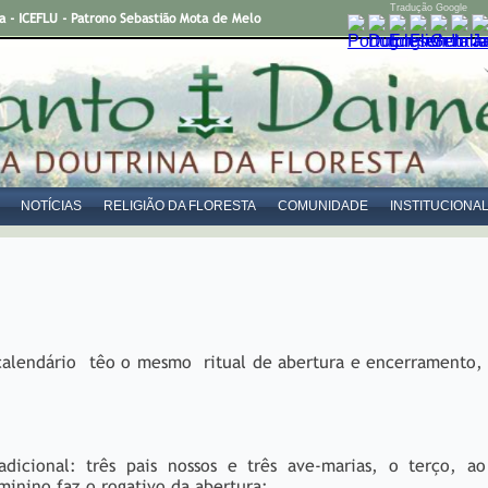
Tradução Google
- ICEFLU - Patrono Sebastião Mota de Melo
NOTÍCIAS
RELIGIÃO DA FLORESTA
COMUNIDADE
INSTITUCIONA
m calendário têo o mesmo ritual de abertura e encerramento
dicional: três pais nossos e três ave-marias, o terço, a
inino faz o rogativo da abertura: