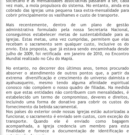
societário e as mensalidades associativas passaram a ser, cada
vez mais, a mola propulsora do sistema. No entanto, ainda era
cobrado das igrejas uma pequena taxa extra-mensalidade para
cobrir principalmente os vasilhames e custo de transporte.
Mais recentemente, dentro de um plano de gestão
administrativa formulado pela nossa Secretaria Nacional,
conseguimos estabelecer metas de sustentabilidade para as
igrejas. Estas metas, uma vez cumpridas, permitem que elas
recebam o sacramento sem qualquer custo, inclusive os do
envio. Esta proposta, que já estava sendo encaminhada desde
julho de 2009, foi retificada em janeiro de 2010, no Encontro
Mundial realizado no Céu do Mapiá.
No entanto, no decorrer dos últimos anos, temos procurado
absorver o atendimento de outros pontos que, a partir da
extrema diversificação e crescimento do universo daimista e
ayahuasqueiro, mesmo tendo alguma afinidade espiritual
conosco não compõem o nosso quadro de filiadas. Na medida
em que estas entidades não contribuem com mensalidades, é
estabelecido um termo de compromisso, deveres e direitos,
incluindo uma forma de donativo para cobrir os custos do
fornecimento da bebida sacramental.
Nos países do exterior onde nossas igrejas estão autorizadas a
funcionar, o sacramento é enviado sem custos, com exceção do
transporte. Quando ele é enviado como bagagem
acompanhada, a igreja credencia um membro para esta
finalidade e fornece a documentação de identificação e