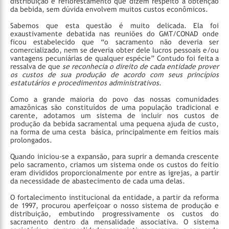
distribuição e reflorestamento que dizem respeito à obtenção
da bebida, sem dúvida envolvem muitos custos econômicos.
Sabemos que esta questão é muito delicada. Ela foi
exaustivamente debatida nas reuniões do GMT/CONAD onde
ficou estabelecido que “o sacramento não deveria ser
comercializado, nem se deveria obter dele lucros pessoais e/ou
vantagens pecuniárias de qualquer espécie” Contudo foi feita a
ressalva de que
se reconhecia o direito de cada entidade prover
os custos de sua produção de acordo com seus princípios
estatutários e procedimentos administrativos
.
Como a grande maioria do povo das nossas comunidades
amazônicas são constituídos de uma população tradicional e
carente, adotamos um sistema de incluir nos custos de
produção da bebida sacramental uma pequena ajuda de custo,
na forma de uma cesta básica, principalmente em feitios mais
prolongados.
Quando iniciou-se a expansão, para suprir a demanda crescente
pelo sacramento, criamos um sistema onde os custos do feitio
eram divididos proporcionalmente por entre as igrejas, a partir
da necessidade de abastecimento de cada uma delas.
O fortalecimento institucional da entidade, a partir da reforma
de 1997, procurou aperfeiçoar o nosso sistema de produção e
distribuição, embutindo progressivamente os custos do
sacramento dentro da mensalidade associativa. O sistema