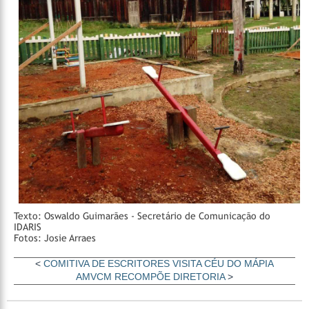
Texto: Oswaldo Guimarães - Secretário de Comunicação do
IDARIS
Fotos: Josie Arraes
<
COMITIVA DE ESCRITORES VISITA CÉU DO MÁPIA
AMVCM RECOMPÕE DIRETORIA
>