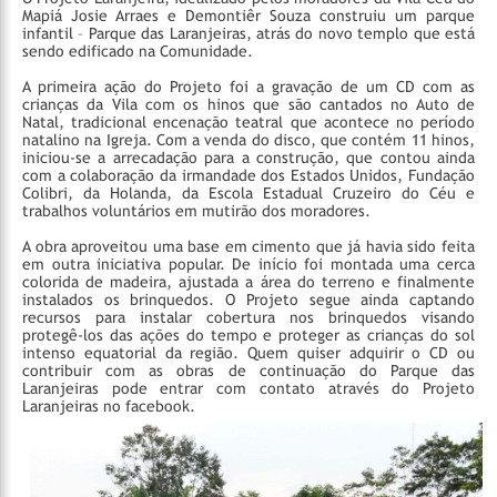
Mapiá Josie Arraes e Demontiêr Souza construiu um parque
infantil – Parque das Laranjeiras, atrás do novo templo que está
sendo edificado na Comunidade.
A primeira ação do Projeto foi a gravação de um CD com as
crianças da Vila com os hinos que são cantados no Auto de
Natal, tradicional encenação teatral que acontece no período
natalino na Igreja. Com a venda do disco, que contém 11 hinos,
iniciou-se a arrecadação para a construção, que contou ainda
com a colaboração da irmandade dos Estados Unidos, Fundação
Colibri, da Holanda, da Escola Estadual Cruzeiro do Céu e
trabalhos voluntários em mutirão dos moradores.
A obra aproveitou uma base em cimento que já havia sido feita
em outra iniciativa popular. De início foi montada uma cerca
colorida de madeira, ajustada a área do terreno e finalmente
instalados os brinquedos. O Projeto segue ainda captando
recursos para instalar cobertura nos brinquedos visando
protegê-los das ações do tempo e proteger as crianças do sol
intenso equatorial da região. Quem quiser adquirir o CD ou
contribuir com as obras de continuação do Parque das
Laranjeiras pode entrar com contato através do Projeto
Laranjeiras no facebook.