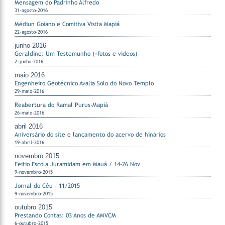
Mensagem do Padrinho Alfredo
31-agosto-2016
Médiun Goiano e Comitiva Visita Mapiá
22-agosto-2016
junho 2016
Geraldine: Um Testemunho (+fotos e videos)
2-junho-2016
maio 2016
Engenheiro Geotécnico Avalia Solo do Novo Templo
29-maio-2016
Reabertura do Ramal Purus-Mapiá
26-maio-2016
abril 2016
Aniversário do site e lançamento do acervo de hinários
19-abril-2016
novembro 2015
Feitio Escola Juramidam em Mauá / 14-26 Nov
9-novembro-2015
Jornal do Céu - 11/2015
9-novembro-2015
outubro 2015
Prestando Contas: 03 Anos de AMVCM
6-outubro-2015