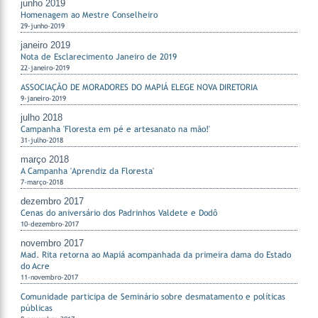
junho 2019
Homenagem ao Mestre Conselheiro
29-junho-2019
janeiro 2019
Nota de Esclarecimento Janeiro de 2019
22-janeiro-2019
ASSOCIAÇÃO DE MORADORES DO MAPIÁ ELEGE NOVA DIRETORIA
9-janeiro-2019
julho 2018
Campanha 'Floresta em pé e artesanato na mão!'
31-julho-2018
março 2018
A Campanha 'Aprendiz da Floresta'
7-março-2018
dezembro 2017
Cenas do aniversário dos Padrinhos Valdete e Dodô
10-dezembro-2017
novembro 2017
Mad. Rita retorna ao Mapiá acompanhada da primeira dama do Estado
do Acre
11-novembro-2017
Comunidade participa de Seminário sobre desmatamento e políticas
públicas