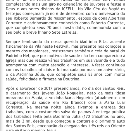
completando mais um giro no calendário de louvores e festas a
Deus e aos seres divinos da ICEFLU. Na Vila Céu do Mapiá os
festejos começaram já no 6 de dezembro com o aniversário do
seu Roberto Bernardo do Nascimento, esposo da dona Albertina
Corrente e carinhosamente conhecido como Roberto Corrente,
que completou seus 70 anos nesta data, comemorada com o
seu belo e breve hinário Sete Estrelas.
Sempre lembrando da nossa querida Madrinha Rita, ausente
fisicamente da Vila neste Festival, mas presente nos corações e
mentes dos mapienses, registramos também a ceia de natal do
Padrinho Nel, que por motivos de saúde não tem comparecido à
Igreja mas que realiza vários trabalhos em sua varanda e a tudo
acompanha com muita atenção e interesse. A festa continuou
com os trabalhos oficiais e foi marcada por mais um aniversário,
o da Madrinha Júlia, que completou seus 83 anos com muita
saúde, felicidade e firmeza na Doutrina.
Após o alvorecer de 2017 presenciamos, no dia dos Santos Reis,
o casamento dos jovens João Nogueira, neto da mais idosa
moradora do Mapiá, a vozinha Maria Nogueira (atualmente em
recuperação da saúde em Rio Branco) com a Maria Luar
Corrente. Na mesma noite ainda tivemos a entrega dos
trabalhos, com a costumeira salva de palmas à entrega pública
dos trabalhos feita pela Madrinha Júlia (170 trabalhos no ano,
mais de 2 mil desde que começou a contar) e o primeiro auto
dos Santos Reis, encenação da chegada dos três reis do Oriente
para visitar o menino Jesus.