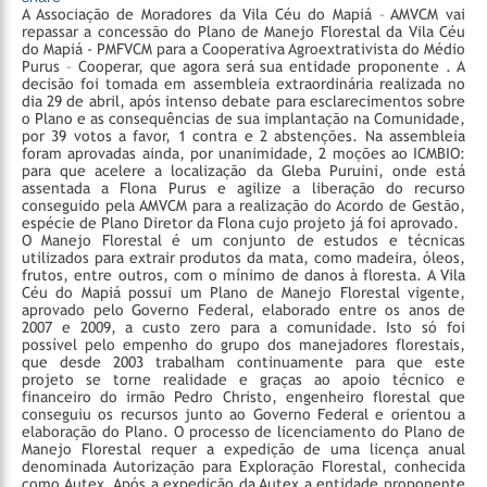
A Associação de Moradores da Vila Céu do Mapiá – AMVCM vai
repassar a concessão do Plano de Manejo Florestal da Vila Céu
do Mapiá - PMFVCM para a Cooperativa Agroextrativista do Médio
Purus – Cooperar, que agora será sua entidade proponente . A
decisão foi tomada em assembleia extraordinária realizada no
dia 29 de abril, após intenso debate para esclarecimentos sobre
o Plano e as consequências de sua implantação na Comunidade,
por 39 votos a favor, 1 contra e 2 abstenções. Na assembleia
foram aprovadas ainda, por unanimidade, 2 moções ao ICMBIO:
para que acelere a localização da Gleba Puruini, onde está
assentada a Flona Purus e agilize a liberação do recurso
conseguido pela AMVCM para a realização do Acordo de Gestão,
espécie de Plano Diretor da Flona cujo projeto já foi aprovado.
O Manejo Florestal é um conjunto de estudos e técnicas
utilizados para extrair produtos da mata, como madeira, óleos,
frutos, entre outros, com o mínimo de danos à floresta. A Vila
Céu do Mapiá possui um Plano de Manejo Florestal vigente,
aprovado pelo Governo Federal, elaborado entre os anos de
2007 e 2009, a custo zero para a comunidade. Isto só foi
possível pelo empenho do grupo dos manejadores florestais,
que desde 2003 trabalham continuamente para que este
projeto se torne realidade e graças ao apoio técnico e
financeiro do irmão Pedro Christo, engenheiro florestal que
conseguiu os recursos junto ao Governo Federal e orientou a
elaboração do Plano.
O processo de licenciamento do Plano de
Manejo Florestal requer a expedição de uma licença anual
denominada Autorização para Exploração Florestal, conhecida
como Autex. Após a expedição da Autex a entidade proponente