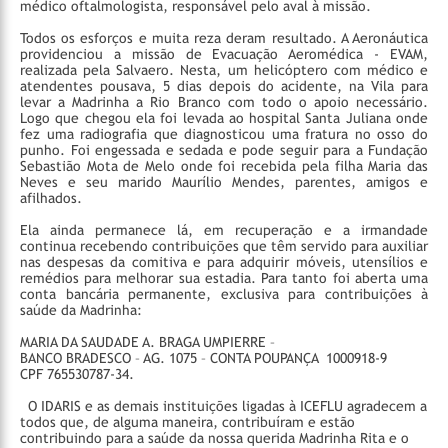
médico oftalmologista, responsável pelo aval à missão.
Todos os esforços e muita reza deram resultado. A Aeronáutica
providenciou a missão de Evacuação Aeromédica - EVAM,
realizada pela Salvaero. Nesta, um helicóptero com médico e
atendentes pousava, 5 dias depois do acidente, na Vila para
levar a Madrinha a Rio Branco com todo o apoio necessário.
Logo que chegou ela foi levada ao hospital Santa Juliana onde
fez uma radiografia que diagnosticou uma fratura no osso do
punho. Foi engessada e sedada e pode seguir para a Fundação
Sebastião Mota de Melo onde foi recebida pela filha Maria das
Neves e seu marido Maurílio Mendes, parentes, amigos e
afilhados.
Ela ainda permanece lá, em recuperação e a irmandade
continua recebendo contribuições que têm servido para auxiliar
nas despesas da comitiva e para adquirir móveis, utensílios e
remédios para melhorar sua estadia. Para tanto foi aberta uma
conta bancária permanente, exclusiva para contribuições à
saúde da Madrinha:
MARIA DA SAUDADE A. BRAGA UMPIERRE –
BANCO BRADESCO – AG. 1075 – CONTA POUPANÇA 1000918-9
CPF 765530787-34.
O IDARIS e as demais instituições ligadas à ICEFLU agradecem a
todos que, de alguma maneira, contribuíram e estão
contribuindo para a saúde da nossa querida Madrinha Rita e o