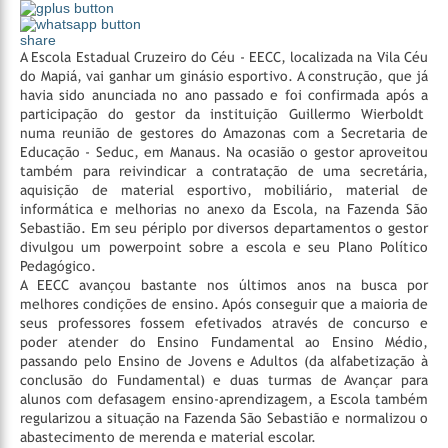
share
A Escola Estadual Cruzeiro do Céu - EECC, localizada na Vila Céu
do Mapiá, vai ganhar um ginásio esportivo. A construção, que já
havia sido anunciada no ano passado e foi confirmada após a
participação do gestor da instituição Guillermo Wierboldt
numa reunião de gestores do Amazonas com a Secretaria de
Educação - Seduc, em Manaus. Na ocasião o gestor aproveitou
também para reivindicar a contratação de uma secretária,
aquisição de material esportivo, mobiliário, material de
informática e melhorias no anexo da Escola, na Fazenda São
Sebastião. Em seu périplo por diversos departamentos o gestor
divulgou um powerpoint sobre a escola e seu Plano Político
Pedagógico.
A EECC avançou bastante nos últimos anos na busca por
melhores condições de ensino. Após conseguir que a maioria de
seus professores fossem efetivados através de concurso e
poder atender do Ensino Fundamental ao Ensino Médio,
passando pelo Ensino de Jovens e Adultos (da alfabetização à
conclusão do Fundamental) e duas turmas de Avançar para
alunos com defasagem ensino-aprendizagem, a Escola também
regularizou a situação na Fazenda São Sebastião e normalizou o
abastecimento de merenda e material escolar.