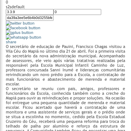
0
s2sdefault
share
O secretário de educação de Pauini, Francisco Chagas visitou a
Vila Céu do Mapiá no último dia 21 de abril. Foi a primeira visita
do secretário da nova administração municipal. Acompanhado
de assessores, ele veio após várias tratativas realizadas pela
responsável pela Escola Municipal Infantil Caminho de Luz,
professora concursada Sanni Irumé e lideranças comunitárias
reivindicando um novo prédio para a Escola, a contratação de
mais funcionários e abastecimento de merenda e material
escolar.
O secretário se reuniu com pais, amigos, professores e
funcionários da Escola, conhecida também como a creche do
Mapiá para ouvir as reivindicações e propor soluções. Na ocasião
foi entregue uma pequena quantidade de merenda e material
escolar. Ficou acertado que haverá a contratação de uma
monitora e uma assistente de serviços gerais e o prédio onde
se situa a escolinha no momento, cedido pela Escola Estadual
Cruzeiro do Céu, receberá uma pequena reforma para troca do
telhado de palha por alumínio e reforço da estrutura de
segurança.
A Comunidade também ficou de encontrar uma área