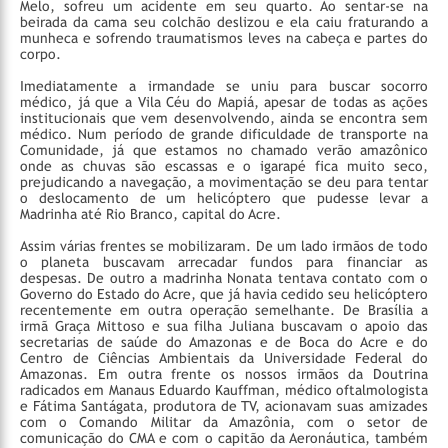
Melo, sofreu um acidente em seu quarto. Ao sentar-se na
beirada da cama seu colchão deslizou e ela caiu fraturando a
munheca e sofrendo traumatismos leves na cabeça e partes do
corpo.
Imediatamente a irmandade se uniu para buscar socorro
médico, já que a Vila Céu do Mapiá, apesar de todas as ações
institucionais que vem desenvolvendo, ainda se encontra sem
médico. Num período de grande dificuldade de transporte na
Comunidade, já que estamos no chamado verão amazônico
onde as chuvas são escassas e o igarapé fica muito seco,
prejudicando a navegação, a movimentação se deu para tentar
o deslocamento de um helicóptero que pudesse levar a
Madrinha até Rio Branco, capital do Acre.
Assim várias frentes se mobilizaram. De um lado irmãos de todo
o planeta buscavam arrecadar fundos para financiar as
despesas. De outro a madrinha Nonata tentava contato com o
Governo do Estado do Acre, que já havia cedido seu helicóptero
recentemente em outra operação semelhante. De Brasília a
irmã Graça Mittoso e sua filha Juliana buscavam o apoio das
secretarias de saúde do Amazonas e de Boca do Acre e do
Centro de Ciências Ambientais da Universidade Federal do
Amazonas. Em outra frente os nossos irmãos da Doutrina
radicados em Manaus Eduardo Kauffman, médico oftalmologista
e Fátima Santágata, produtora de TV, acionavam suas amizades
com o Comando Militar da Amazônia, com o setor de
comunicação do CMA e com o capitão da Aeronáutica, também