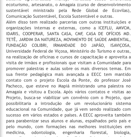
ecoturismo, artesanato, o Amagaia (curso de desenvolvimento
sustentável ministrado pela Rede Global de Ecovilas),
Comunicação Sustentável, Escola Sustentável e outras.
Além disso tem realizado parcerias com outras instituições e
organizações internas e externas, como a ICEFLU, AMVCM,
IDARIS, COOPERAR, SANTA CASA, CMF, CASA DE OFÍCIOS MD.
TETÊ, JARDIM DA NATUREZA, MOVIMENTO DE SAÚDE AMBIENTAL,
FUNDAÇÃO COLIBRI, IRMANDADE DO JAPÃO, ISAVIÇOSA,
Universidade Federal de Viçosa, Ministério do Turismo e outras,
na realização de oficinas e cursos de capacitação e aproveita a
visita de irmãos e profissionais que visitam a Comunidade para
promover palestras e aulas sobre os mais diversos temas.
Em
sua frente pedagógica mais avançada a EECC tem mantido
contato com o projeto Escola da Ponte, do professor José
Pacheco, que esteve no Mapiá ministrando uma palestra no
Amagaia e visitou a Escola. Após vários contatos e visitas ao
Projeto, busca-se viabilizar um convênio com o Projeto, que
possibilitaria a introdução de um revolucionário sistema
educacional na Comunidade, que já vem sendo realizado com
sucesso em vários estados e países.
A EECC aproveita também
para parabenizar seus alunos e alunas, espalhados pelo país e
pelo mundo, com formações nas melhores instituições em
medicina, odontologia, engenharia florestal, biologia,