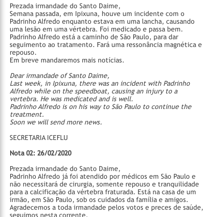
Prezada irmandade do Santo Daime,
Semana passada, em Ipixuna, houve um incidente com o
Padrinho Alfredo enquanto estava em uma lancha, causando
uma lesão em uma vértebra. Foi medicado e passa bem.
Padrinho Alfredo está a caminho de São Paulo, para dar
seguimento ao tratamento. Fará uma ressonância magnética e
repouso.
Em breve mandaremos mais notícias.
Dear irmandade of Santo Daime,
Last week, in Ipixuna, there was an incident with Padrinho
Alfredo while on the speedboat, causing an injury to a
vertebra. He was medicated and is well.
Padrinho Alfredo is on his way to São Paulo to continue the
treatment.
Soon we will send more news.
SECRETARIA ICEFLU
Nota 02: 26/02/2020
Prezada irmandade do Santo Daime,
Padrinho Alfredo já foi atendido por médicos em São Paulo e
não necessitará de cirurgia, somente repouso e tranquilidade
para a calcificação da vértebra fraturada. Está na casa de um
irmão, em São Paulo, sob os cuidados da família e amigos.
Agradecemos a toda irmandade pelos votos e preces de saúde,
seguimos nesta corrente.