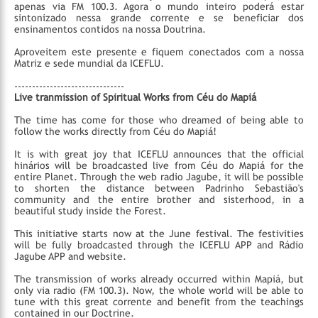
apenas via FM 100.3. Agora o mundo inteiro poderá estar
sintonizado nessa grande corrente e se beneficiar dos
ensinamentos contidos na nossa Doutrina.
Aproveitem este presente e fiquem conectados com a nossa
Matriz e sede mundial da ICEFLU.
-------------------------------
Live tranmission of Spiritual Works from Céu do Mapiá
The time has come for those who dreamed of being able to
follow the works directly from Céu do Mapiá!
It is with great joy that ICEFLU announces that the official
hinários will be broadcasted live from Céu do Mapiá for the
entire Planet. Through the web radio Jagube, it will be possible
to shorten the distance between Padrinho Sebastião's
community and the entire brother and sisterhood, in a
beautiful study inside the Forest.
This initiative starts now at the June festival. The festivities
will be fully broadcasted through the ICEFLU APP and Rádio
Jagube APP and website.
The transmission of works already occurred within Mapiá, but
only via radio (FM 100.3). Now, the whole world will be able to
tune with this great corrente and benefit from the teachings
contained in our Doctrine.