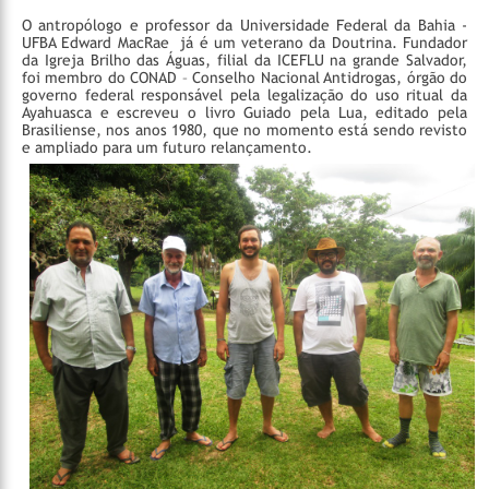
O antropólogo e professor da Universidade Federal da Bahia -
UFBA Edward MacRae já é um veterano da Doutrina. Fundador
da Igreja Brilho das Águas, filial da ICEFLU na grande Salvador,
foi membro do CONAD – Conselho Nacional Antidrogas, órgão do
governo federal responsável pela legalização do uso ritual da
Ayahuasca e escreveu o livro Guiado pela Lua, editado pela
Brasiliense, nos anos 1980, que no momento está sendo revisto
e ampliado para um futuro relançamento.