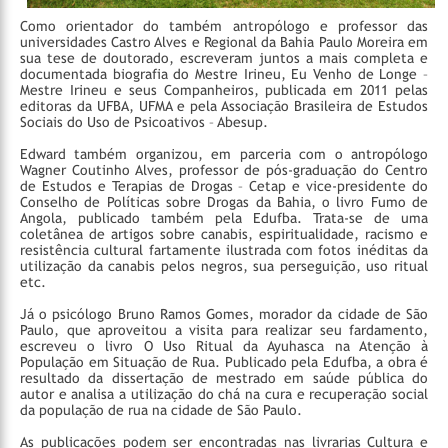
Como orientador do também antropólogo e professor das
universidades Castro Alves e Regional da Bahia Paulo Moreira em
sua tese de doutorado, escreveram juntos a mais completa e
documentada biografia do Mestre Irineu, Eu Venho de Longe –
Mestre Irineu e seus Companheiros, publicada em 2011 pelas
editoras da UFBA, UFMA e pela Associação Brasileira de Estudos
Sociais do Uso de Psicoativos – Abesup.
Edward também organizou, em parceria com o antropólogo
Wagner Coutinho Alves, professor de pós-graduação do Centro
de Estudos e Terapias de Drogas – Cetap e vice-presidente do
Conselho de Políticas sobre Drogas da Bahia, o livro Fumo de
Angola, publicado também pela Edufba. Trata-se de uma
coletânea de artigos sobre canabis, espiritualidade, racismo e
resistência cultural fartamente ilustrada com fotos inéditas da
utilização da canabis pelos negros, sua perseguição, uso ritual
etc.
Já o psicólogo Bruno Ramos Gomes, morador da cidade de São
Paulo, que aproveitou a visita para realizar seu fardamento,
escreveu o livro O Uso Ritual da Ayuhasca na Atenção à
População em Situação de Rua. Publicado pela Edufba, a obra é
resultado da dissertação de mestrado em saúde pública do
autor e analisa a utilização do chá na cura e recuperação social
da população de rua na cidade de São Paulo.
As publicações podem ser encontradas nas livrarias Cultura e