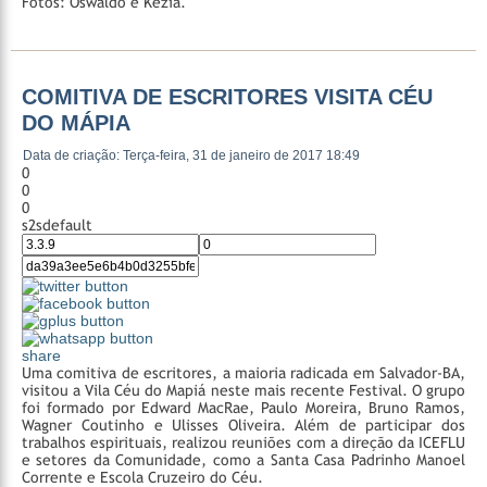
Fotos: Oswaldo e Kézia.
COMITIVA DE ESCRITORES VISITA CÉU
DO MÁPIA
Data de criação: Terça-feira, 31 de janeiro de 2017 18:49
0
0
0
s2sdefault
share
Uma comitiva de escritores, a maioria radicada em Salvador-BA,
visitou a Vila Céu do Mapiá neste mais recente Festival. O grupo
foi formado por Edward MacRae, Paulo Moreira, Bruno Ramos,
Wagner Coutinho e Ulisses Oliveira. Além de participar dos
trabalhos espirituais, realizou reuniões com a direção da ICEFLU
e setores da Comunidade, como a Santa Casa Padrinho Manoel
Corrente e Escola Cruzeiro do Céu.