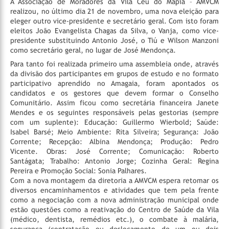
A Associação de Moradores da Vila Céu do Mapiá – AMVCM
realizou, no último dia 21 de novembro, uma nova eleição para
eleger outro vice-presidente e secretário geral. Com isto foram
eleitos João Evangelista Chagas da Silva, o Vanja, como vice-
presidente substituindo Antonio José, o Tiú e Wilson Manzoni
como secretário geral, no lugar de José Mendonça.
Para tanto foi realizada primeiro uma assembleia onde, através
da divisão dos participantes em grupos de estudo e no formato
participativo aprendido no Amagaia, foram apontados os
candidatos e os gestores que devem formar o Conselho
Comunitário. Assim ficou como secretária financeira Janete
Mendes e os seguintes responsáveis pelas gestorias (sempre
com um suplente): Educação: Guillermo Wierbold; Saúde:
Isabel Barsé; Meio Ambiente: Rita Silveira; Segurança: João
Corrente; Recepção: Albina Mendonça; Produção: Pedro
Vicente. Obras: José Corrente; Comunicação: Roberto
Santágata; Trabalho: Antonio Jorge; Cozinha Geral: Regina
Pereira e Promoção Social: Sonia Palhares.
Com a nova montagem da diretoria a AMVCM espera retomar os
diversos encaminhamentos e atividades que tem pela frente
como a negociação com a nova administração municipal onde
estão questões como a reativação do Centro de Saúde da Vila
(médico, dentista, remédios etc.), o combate à malária,