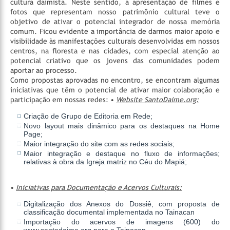
cultura daimista. Neste sentido, a apresentação de filmes e
fotos que representam nosso patrimônio cultural teve o
objetivo de ativar o potencial integrador de nossa memória
comum. Ficou evidente a importância de darmos maior apoio e
visibilidade às manifestações culturais desenvolvidas em nossos
centros, na floresta e nas cidades, com especial atenção ao
potencial criativo que os jovens das comunidades podem
aportar ao processo.
Como propostas aprovadas no encontro, se encontram algumas
iniciativas que têm o potencial de ativar maior colaboração e
participação em nossas redes:
•
Website SantoDaime.org:
Criação de Grupo de Editoria em Rede;
Novo layout mais dinâmico para os destaques na Home
Page;
Maior integração do site com as redes sociais;
Maior integração e destaque no fluxo de informações;
relativas à obra da Igreja matriz no Céu do Mapiá;
•
Iniciativas para Documentação e Acervos Culturais:
Digitalização dos Anexos do Dossiê, com proposta de
classificação documental implementada no Tainacan
Importação do acervos de imagens (600) do
www.santodaime.org para o Tainacan