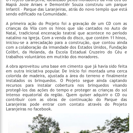
Mapiá Josie Arraes e Demontiêr Souza construiu um parque
infantil – Parque das Laranjeiras, atrás do novo templo que está
sendo edificado na Comunidade.
A primeira ação do Projeto foi a gravação de um CD com as
crianças da Vila com os hinos que são cantados no Auto de
Natal, tradicional encenação teatral que acontece no período
natalino na Igreja. Com a venda do disco, que contém 11 hinos,
iniciou-se a arrecadação para a construção, que contou ainda
com a colaboração da irmandade dos Estados Unidos, Fundação
Colibri, da Holanda, da Escola Estadual Cruzeiro do Céu e
trabalhos voluntários em mutirão dos moradores.
A obra aproveitou uma base em cimento que já havia sido feita
em outra iniciativa popular. De início foi montada uma cerca
colorida de madeira, ajustada a área do terreno e finalmente
instalados os brinquedos. O Projeto segue ainda captando
recursos para instalar cobertura nos brinquedos visando
protegê-los das ações do tempo e proteger as crianças do sol
intenso equatorial da região. Quem quiser adquirir o CD ou
contribuir com as obras de continuação do Parque das
Laranjeiras pode entrar com contato através do Projeto
Laranjeiras no facebook.