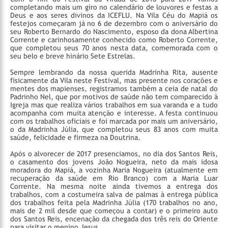
completando mais um giro no calendário de louvores e festas a
Deus e aos seres divinos da ICEFLU. Na Vila Céu do Mapiá os
festejos começaram já no 6 de dezembro com o aniversário do
seu Roberto Bernardo do Nascimento, esposo da dona Albertina
Corrente e carinhosamente conhecido como Roberto Corrente,
que completou seus 70 anos nesta data, comemorada com o
seu belo e breve hinário Sete Estrelas.
Sempre lembrando da nossa querida Madrinha Rita, ausente
fisicamente da Vila neste Festival, mas presente nos corações e
mentes dos mapienses, registramos também a ceia de natal do
Padrinho Nel, que por motivos de saúde não tem comparecido à
Igreja mas que realiza vários trabalhos em sua varanda e a tudo
acompanha com muita atenção e interesse. A festa continuou
com os trabalhos oficiais e foi marcada por mais um aniversário,
o da Madrinha Júlia, que completou seus 83 anos com muita
saúde, felicidade e firmeza na Doutrina.
Após o alvorecer de 2017 presenciamos, no dia dos Santos Reis,
o casamento dos jovens João Nogueira, neto da mais idosa
moradora do Mapiá, a vozinha Maria Nogueira (atualmente em
recuperação da saúde em Rio Branco) com a Maria Luar
Corrente. Na mesma noite ainda tivemos a entrega dos
trabalhos, com a costumeira salva de palmas à entrega pública
dos trabalhos feita pela Madrinha Júlia (170 trabalhos no ano,
mais de 2 mil desde que começou a contar) e o primeiro auto
dos Santos Reis, encenação da chegada dos três reis do Oriente
para visitar o menino Jesus.