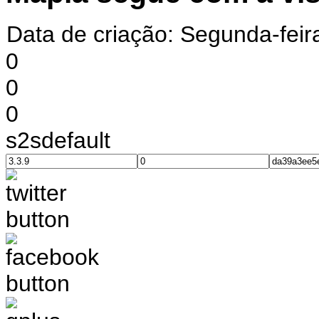
Data de criação: Segunda-feir
0
0
0
s2sdefault