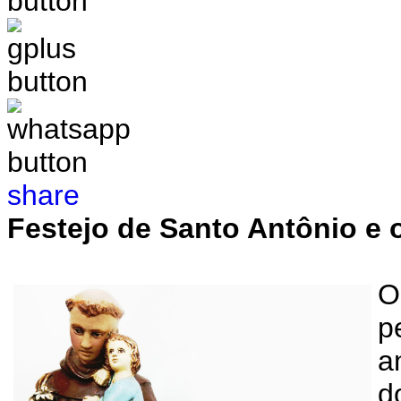
share
Festejo de Santo Antônio e o
O
p
a
d