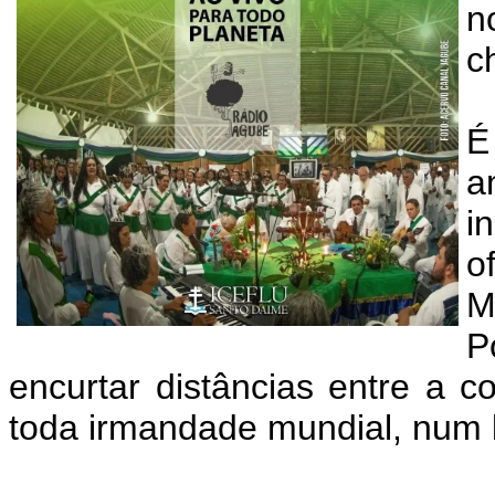
n
c
É
a
i
o
M
P
encurtar distâncias entre a 
toda irmandade mundial, num b