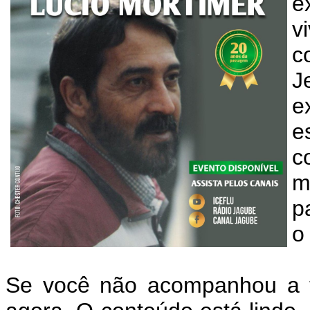
e
v
c
J
e
e
c
m
p
o
Se você não acompanhou a tr