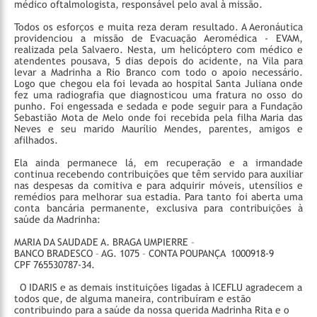
médico oftalmologista, responsável pelo aval à missão.
Todos os esforços e muita reza deram resultado. A Aeronáutica
providenciou a missão de Evacuação Aeromédica - EVAM,
realizada pela Salvaero. Nesta, um helicóptero com médico e
atendentes pousava, 5 dias depois do acidente, na Vila para
levar a Madrinha a Rio Branco com todo o apoio necessário.
Logo que chegou ela foi levada ao hospital Santa Juliana onde
fez uma radiografia que diagnosticou uma fratura no osso do
punho. Foi engessada e sedada e pode seguir para a Fundação
Sebastião Mota de Melo onde foi recebida pela filha Maria das
Neves e seu marido Maurílio Mendes, parentes, amigos e
afilhados.
Ela ainda permanece lá, em recuperação e a irmandade
continua recebendo contribuições que têm servido para auxiliar
nas despesas da comitiva e para adquirir móveis, utensílios e
remédios para melhorar sua estadia. Para tanto foi aberta uma
conta bancária permanente, exclusiva para contribuições à
saúde da Madrinha:
MARIA DA SAUDADE A. BRAGA UMPIERRE –
BANCO BRADESCO – AG. 1075 – CONTA POUPANÇA 1000918-9
CPF 765530787-34.
O IDARIS e as demais instituições ligadas à ICEFLU agradecem a
todos que, de alguma maneira, contribuíram e estão
contribuindo para a saúde da nossa querida Madrinha Rita e o