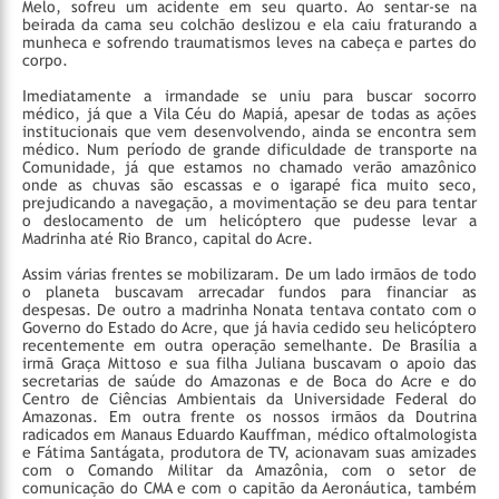
Melo, sofreu um acidente em seu quarto. Ao sentar-se na
beirada da cama seu colchão deslizou e ela caiu fraturando a
munheca e sofrendo traumatismos leves na cabeça e partes do
corpo.
Imediatamente a irmandade se uniu para buscar socorro
médico, já que a Vila Céu do Mapiá, apesar de todas as ações
institucionais que vem desenvolvendo, ainda se encontra sem
médico. Num período de grande dificuldade de transporte na
Comunidade, já que estamos no chamado verão amazônico
onde as chuvas são escassas e o igarapé fica muito seco,
prejudicando a navegação, a movimentação se deu para tentar
o deslocamento de um helicóptero que pudesse levar a
Madrinha até Rio Branco, capital do Acre.
Assim várias frentes se mobilizaram. De um lado irmãos de todo
o planeta buscavam arrecadar fundos para financiar as
despesas. De outro a madrinha Nonata tentava contato com o
Governo do Estado do Acre, que já havia cedido seu helicóptero
recentemente em outra operação semelhante. De Brasília a
irmã Graça Mittoso e sua filha Juliana buscavam o apoio das
secretarias de saúde do Amazonas e de Boca do Acre e do
Centro de Ciências Ambientais da Universidade Federal do
Amazonas. Em outra frente os nossos irmãos da Doutrina
radicados em Manaus Eduardo Kauffman, médico oftalmologista
e Fátima Santágata, produtora de TV, acionavam suas amizades
com o Comando Militar da Amazônia, com o setor de
comunicação do CMA e com o capitão da Aeronáutica, também