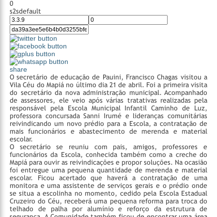
0
s2sdefault
share
O secretário de educação de Pauini, Francisco Chagas visitou a
Vila Céu do Mapiá no último dia 21 de abril. Foi a primeira visita
do secretário da nova administração municipal. Acompanhado
de assessores, ele veio após várias tratativas realizadas pela
responsável pela Escola Municipal Infantil Caminho de Luz,
professora concursada Sanni Irumé e lideranças comunitárias
reivindicando um novo prédio para a Escola, a contratação de
mais funcionários e abastecimento de merenda e material
escolar.
O secretário se reuniu com pais, amigos, professores e
funcionários da Escola, conhecida também como a creche do
Mapiá para ouvir as reivindicações e propor soluções. Na ocasião
foi entregue uma pequena quantidade de merenda e material
escolar. Ficou acertado que haverá a contratação de uma
monitora e uma assistente de serviços gerais e o prédio onde
se situa a escolinha no momento, cedido pela Escola Estadual
Cruzeiro do Céu, receberá uma pequena reforma para troca do
telhado de palha por alumínio e reforço da estrutura de
segurança.
A Comunidade também ficou de encontrar uma área