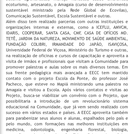
ecoturismo, artesanato, o Amagaia (curso de desenvolvimento
sustentável ministrado pela Rede Global de Ecovilas),
Comunicação Sustentável, Escola Sustentável e outras.
Além disso tem realizado parcerias com outras instituições e
organizações internas e externas, como a ICEFLU, AMVCM,
IDARIS, COOPERAR, SANTA CASA, CMF, CASA DE OFÍCIOS MD.
TETÊ, JARDIM DA NATUREZA, MOVIMENTO DE SAÚDE AMBIENTAL,
FUNDAÇÃO COLIBRI, IRMANDADE DO JAPÃO, ISAVIÇOSA,
Universidade Federal de Viçosa, Ministério do Turismo e outras,
na realização de oficinas e cursos de capacitação e aproveita a
visita de irmãos e profissionais que visitam a Comunidade para
promover palestras e aulas sobre os mais diversos temas.
Em
sua frente pedagógica mais avançada a EECC tem mantido
contato com o projeto Escola da Ponte, do professor José
Pacheco, que esteve no Mapiá ministrando uma palestra no
Amagaia e visitou a Escola. Após vários contatos e visitas ao
Projeto, busca-se viabilizar um convênio com o Projeto, que
possibilitaria a introdução de um revolucionário sistema
educacional na Comunidade, que já vem sendo realizado com
sucesso em vários estados e países.
A EECC aproveita também
para parabenizar seus alunos e alunas, espalhados pelo país e
pelo mundo, com formações nas melhores instituições em
medicina, odontologia, engenharia florestal, biologia,