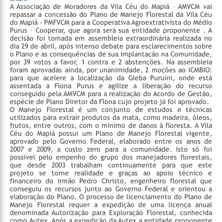
A Associação de Moradores da Vila Céu do Mapiá – AMVCM vai
repassar a concessão do Plano de Manejo Florestal da Vila Céu
do Mapiá - PMFVCM para a Cooperativa Agroextrativista do Médio
Purus – Cooperar, que agora será sua entidade proponente . A
decisão foi tomada em assembleia extraordinária realizada no
dia 29 de abril, após intenso debate para esclarecimentos sobre
o Plano e as consequências de sua implantação na Comunidade,
por 39 votos a favor, 1 contra e 2 abstenções. Na assembleia
foram aprovadas ainda, por unanimidade, 2 moções ao ICMBIO:
para que acelere a localização da Gleba Puruini, onde está
assentada a Flona Purus e agilize a liberação do recurso
conseguido pela AMVCM para a realização do Acordo de Gestão,
espécie de Plano Diretor da Flona cujo projeto já foi aprovado.
O Manejo Florestal é um conjunto de estudos e técnicas
utilizados para extrair produtos da mata, como madeira, óleos,
frutos, entre outros, com o mínimo de danos à floresta. A Vila
Céu do Mapiá possui um Plano de Manejo Florestal vigente,
aprovado pelo Governo Federal, elaborado entre os anos de
2007 e 2009, a custo zero para a comunidade. Isto só foi
possível pelo empenho do grupo dos manejadores florestais,
que desde 2003 trabalham continuamente para que este
projeto se torne realidade e graças ao apoio técnico e
financeiro do irmão Pedro Christo, engenheiro florestal que
conseguiu os recursos junto ao Governo Federal e orientou a
elaboração do Plano.
O processo de licenciamento do Plano de
Manejo Florestal requer a expedição de uma licença anual
denominada Autorização para Exploração Florestal, conhecida
como Autex. Após a expedição da Autex a entidade proponente