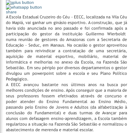
share
A Escola Estadual Cruzeiro do Céu - EECC, localizada na Vila Céu
do Mapiá, vai ganhar um ginásio esportivo. A construção, que já
havia sido anunciada no ano passado e foi confirmada após a
participação do gestor da instituição Guillermo Wierboldt
numa reunião de gestores do Amazonas com a Secretaria de
Educação - Seduc, em Manaus. Na ocasião o gestor aproveitou
também para reivindicar a contratação de uma secretária,
aquisição de material esportivo, mobiliário, material de
informática e melhorias no anexo da Escola, na Fazenda São
Sebastião. Em seu périplo por diversos departamentos o gestor
divulgou um powerpoint sobre a escola e seu Plano Político
Pedagógico.
A EECC avançou bastante nos últimos anos na busca por
melhores condições de ensino. Após conseguir que a maioria de
seus professores fossem efetivados através de concurso e
poder atender do Ensino Fundamental ao Ensino Médio,
passando pelo Ensino de Jovens e Adultos (da alfabetização à
conclusão do Fundamental) e duas turmas de Avançar para
alunos com defasagem ensino-aprendizagem, a Escola também
regularizou a situação na Fazenda São Sebastião e normalizou o
abastecimento de merenda e material escolar.