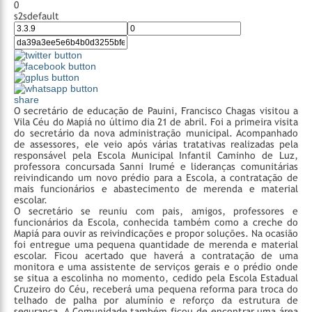
0
s2sdefault
share
O secretário de educação de Pauini, Francisco Chagas visitou a
Vila Céu do Mapiá no último dia 21 de abril. Foi a primeira visita
do secretário da nova administração municipal. Acompanhado
de assessores, ele veio após várias tratativas realizadas pela
responsável pela Escola Municipal Infantil Caminho de Luz,
professora concursada Sanni Irumé e lideranças comunitárias
reivindicando um novo prédio para a Escola, a contratação de
mais funcionários e abastecimento de merenda e material
escolar.
O secretário se reuniu com pais, amigos, professores e
funcionários da Escola, conhecida também como a creche do
Mapiá para ouvir as reivindicações e propor soluções. Na ocasião
foi entregue uma pequena quantidade de merenda e material
escolar. Ficou acertado que haverá a contratação de uma
monitora e uma assistente de serviços gerais e o prédio onde
se situa a escolinha no momento, cedido pela Escola Estadual
Cruzeiro do Céu, receberá uma pequena reforma para troca do
telhado de palha por alumínio e reforço da estrutura de
segurança.
A Comunidade também ficou de encontrar uma área