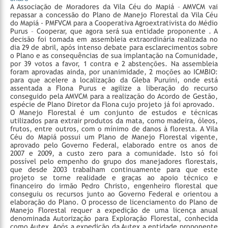
A Associação de Moradores da Vila Céu do Mapiá – AMVCM vai
repassar a concessão do Plano de Manejo Florestal da Vila Céu
do Mapiá - PMFVCM para a Cooperativa Agroextrativista do Médio
Purus – Cooperar, que agora será sua entidade proponente . A
decisão foi tomada em assembleia extraordinária realizada no
dia 29 de abril, após intenso debate para esclarecimentos sobre
o Plano e as consequências de sua implantação na Comunidade,
por 39 votos a favor, 1 contra e 2 abstenções. Na assembleia
foram aprovadas ainda, por unanimidade, 2 moções ao ICMBIO:
para que acelere a localização da Gleba Puruini, onde está
assentada a Flona Purus e agilize a liberação do recurso
conseguido pela AMVCM para a realização do Acordo de Gestão,
espécie de Plano Diretor da Flona cujo projeto já foi aprovado.
O Manejo Florestal é um conjunto de estudos e técnicas
utilizados para extrair produtos da mata, como madeira, óleos,
frutos, entre outros, com o mínimo de danos à floresta. A Vila
Céu do Mapiá possui um Plano de Manejo Florestal vigente,
aprovado pelo Governo Federal, elaborado entre os anos de
2007 e 2009, a custo zero para a comunidade. Isto só foi
possível pelo empenho do grupo dos manejadores florestais,
que desde 2003 trabalham continuamente para que este
projeto se torne realidade e graças ao apoio técnico e
financeiro do irmão Pedro Christo, engenheiro florestal que
conseguiu os recursos junto ao Governo Federal e orientou a
elaboração do Plano.
O processo de licenciamento do Plano de
Manejo Florestal requer a expedição de uma licença anual
denominada Autorização para Exploração Florestal, conhecida
como Autex. Após a expedição da Autex a entidade proponente