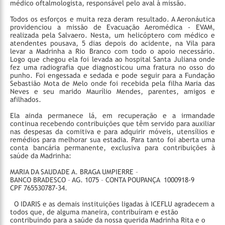
médico oftalmologista, responsável pelo aval à missão.
Todos os esforços e muita reza deram resultado. A Aeronáutica
providenciou a missão de Evacuação Aeromédica - EVAM,
realizada pela Salvaero. Nesta, um helicóptero com médico e
atendentes pousava, 5 dias depois do acidente, na Vila para
levar a Madrinha a Rio Branco com todo o apoio necessário.
Logo que chegou ela foi levada ao hospital Santa Juliana onde
fez uma radiografia que diagnosticou uma fratura no osso do
punho. Foi engessada e sedada e pode seguir para a Fundação
Sebastião Mota de Melo onde foi recebida pela filha Maria das
Neves e seu marido Maurílio Mendes, parentes, amigos e
afilhados.
Ela ainda permanece lá, em recuperação e a irmandade
continua recebendo contribuições que têm servido para auxiliar
nas despesas da comitiva e para adquirir móveis, utensílios e
remédios para melhorar sua estadia. Para tanto foi aberta uma
conta bancária permanente, exclusiva para contribuições à
saúde da Madrinha:
MARIA DA SAUDADE A. BRAGA UMPIERRE –
BANCO BRADESCO – AG. 1075 – CONTA POUPANÇA 1000918-9
CPF 765530787-34.
O IDARIS e as demais instituições ligadas à ICEFLU agradecem a
todos que, de alguma maneira, contribuíram e estão
contribuindo para a saúde da nossa querida Madrinha Rita e o