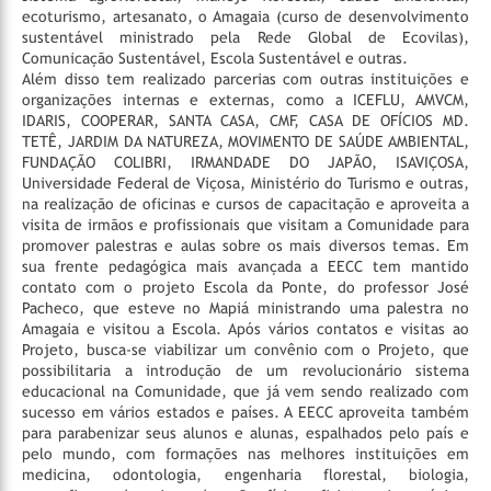
ecoturismo, artesanato, o Amagaia (curso de desenvolvimento
sustentável ministrado pela Rede Global de Ecovilas),
Comunicação Sustentável, Escola Sustentável e outras.
Além disso tem realizado parcerias com outras instituições e
organizações internas e externas, como a ICEFLU, AMVCM,
IDARIS, COOPERAR, SANTA CASA, CMF, CASA DE OFÍCIOS MD.
TETÊ, JARDIM DA NATUREZA, MOVIMENTO DE SAÚDE AMBIENTAL,
FUNDAÇÃO COLIBRI, IRMANDADE DO JAPÃO, ISAVIÇOSA,
Universidade Federal de Viçosa, Ministério do Turismo e outras,
na realização de oficinas e cursos de capacitação e aproveita a
visita de irmãos e profissionais que visitam a Comunidade para
promover palestras e aulas sobre os mais diversos temas.
Em
sua frente pedagógica mais avançada a EECC tem mantido
contato com o projeto Escola da Ponte, do professor José
Pacheco, que esteve no Mapiá ministrando uma palestra no
Amagaia e visitou a Escola. Após vários contatos e visitas ao
Projeto, busca-se viabilizar um convênio com o Projeto, que
possibilitaria a introdução de um revolucionário sistema
educacional na Comunidade, que já vem sendo realizado com
sucesso em vários estados e países.
A EECC aproveita também
para parabenizar seus alunos e alunas, espalhados pelo país e
pelo mundo, com formações nas melhores instituições em
medicina, odontologia, engenharia florestal, biologia,