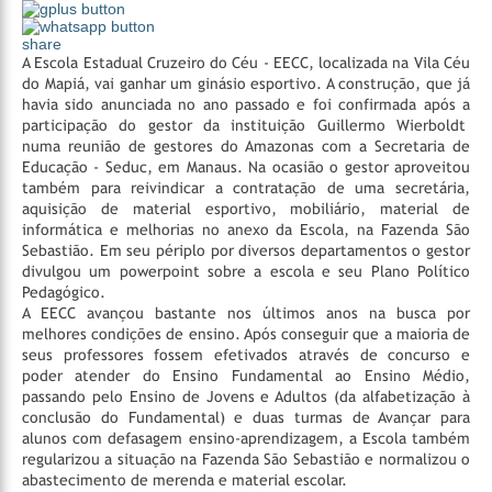
share
A Escola Estadual Cruzeiro do Céu - EECC, localizada na Vila Céu
do Mapiá, vai ganhar um ginásio esportivo. A construção, que já
havia sido anunciada no ano passado e foi confirmada após a
participação do gestor da instituição Guillermo Wierboldt
numa reunião de gestores do Amazonas com a Secretaria de
Educação - Seduc, em Manaus. Na ocasião o gestor aproveitou
também para reivindicar a contratação de uma secretária,
aquisição de material esportivo, mobiliário, material de
informática e melhorias no anexo da Escola, na Fazenda São
Sebastião. Em seu périplo por diversos departamentos o gestor
divulgou um powerpoint sobre a escola e seu Plano Político
Pedagógico.
A EECC avançou bastante nos últimos anos na busca por
melhores condições de ensino. Após conseguir que a maioria de
seus professores fossem efetivados através de concurso e
poder atender do Ensino Fundamental ao Ensino Médio,
passando pelo Ensino de Jovens e Adultos (da alfabetização à
conclusão do Fundamental) e duas turmas de Avançar para
alunos com defasagem ensino-aprendizagem, a Escola também
regularizou a situação na Fazenda São Sebastião e normalizou o
abastecimento de merenda e material escolar.