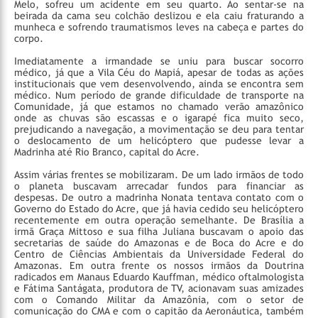
Melo, sofreu um acidente em seu quarto. Ao sentar-se na
beirada da cama seu colchão deslizou e ela caiu fraturando a
munheca e sofrendo traumatismos leves na cabeça e partes do
corpo.
Imediatamente a irmandade se uniu para buscar socorro
médico, já que a Vila Céu do Mapiá, apesar de todas as ações
institucionais que vem desenvolvendo, ainda se encontra sem
médico. Num período de grande dificuldade de transporte na
Comunidade, já que estamos no chamado verão amazônico
onde as chuvas são escassas e o igarapé fica muito seco,
prejudicando a navegação, a movimentação se deu para tentar
o deslocamento de um helicóptero que pudesse levar a
Madrinha até Rio Branco, capital do Acre.
Assim várias frentes se mobilizaram. De um lado irmãos de todo
o planeta buscavam arrecadar fundos para financiar as
despesas. De outro a madrinha Nonata tentava contato com o
Governo do Estado do Acre, que já havia cedido seu helicóptero
recentemente em outra operação semelhante. De Brasília a
irmã Graça Mittoso e sua filha Juliana buscavam o apoio das
secretarias de saúde do Amazonas e de Boca do Acre e do
Centro de Ciências Ambientais da Universidade Federal do
Amazonas. Em outra frente os nossos irmãos da Doutrina
radicados em Manaus Eduardo Kauffman, médico oftalmologista
e Fátima Santágata, produtora de TV, acionavam suas amizades
com o Comando Militar da Amazônia, com o setor de
comunicação do CMA e com o capitão da Aeronáutica, também