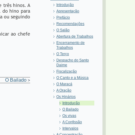
 três hinos. A
Introdução
l do hino para
Apresentação
ta ou seguindo
Prefácio
Recomendações
O Salão
nicar ao chefe
Abertura de Trabalhos
Encerramento de
Trabalhos
O Terço
Despacho do Santo
Daime
Fiscalização
O Canto e a Música
O Bailado
>
O Maracá
A Oração
Os Hinários
Introdução
O Bailado
Os vivas
A Confissão
Intervalos
A Concentração