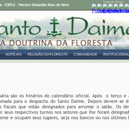
Tradução Google
- ICEFLU - Patrono Sebastião Mota de Melo
NOTÍCIAS
RELIGIÃO DA FLORESTA
COMUNIDADE
INSTITUCIONA
nária são os hinários do calendário oficial. Após o terço e
amada para o despacho do Santo Daime. Depois devem se dir
s fiscais que estão designados para arrumar o salão. Os de
rir seus respectivos turnos nos setores que lhe foram desi
ime e ocupam seus lugares, seja nos bancos ou nos últimos l