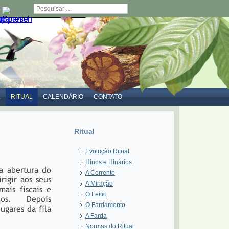
Pesquisar
L
RITUAL
CALENDÁRIO
CONTATO
Ritual
Evolução Ritual
Hinos e Hinários
 a abertura do
A Corrente
igir aos seus
A Miração
mais fiscais e
O Feitio
gnados. Depois
O Fardamento
ugares da fila
A Farda
Normas do Ritual