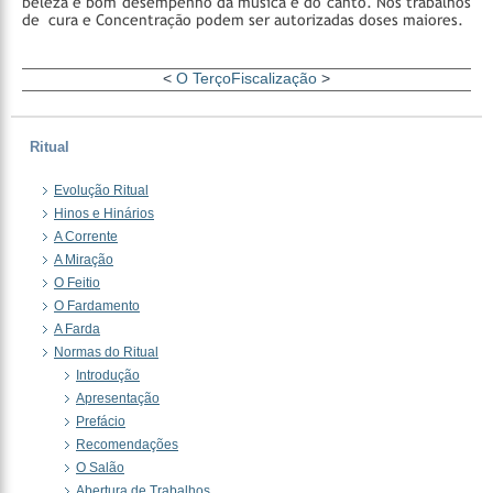
beleza e bom desempenho da música e do canto. Nos trabalhos
de cura e Concentração podem ser autorizadas doses maiores.
<
O Terço
Fiscalização
>
Ritual
Evolução Ritual
Hinos e Hinários
A Corrente
A Miração
O Feitio
O Fardamento
A Farda
Normas do Ritual
Introdução
Apresentação
Prefácio
Recomendações
O Salão
Abertura de Trabalhos