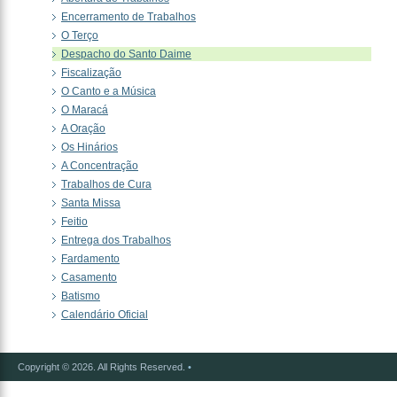
Encerramento de Trabalhos
O Terço
Despacho do Santo Daime
Fiscalização
O Canto e a Música
O Maracá
A Oração
Os Hinários
A Concentração
Trabalhos de Cura
Santa Missa
Feitio
Entrega dos Trabalhos
Fardamento
Casamento
Batismo
Calendário Oficial
Copyright © 2026. All Rights Reserved.
•