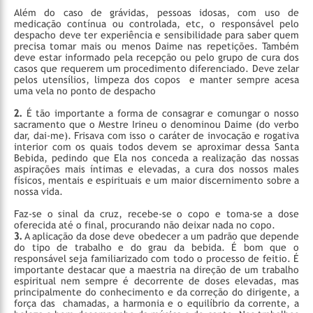
Além do caso de grávidas, pessoas idosas, com uso de
medicação contínua ou controlada, etc, o responsável pelo
despacho deve ter experiência e sensibilidade para saber quem
precisa tomar mais ou menos Daime nas repetições. Também
deve estar informado pela recepção ou pelo grupo de cura dos
casos que requerem um procedimento diferenciado.
Deve zelar
pelos utensílios, limpeza dos copos e manter sempre acesa
uma vela no ponto de despacho
2.
É tão importante a forma de consagrar e comungar o nosso
sacramento que o Mestre Irineu o denominou Daime (do verbo
dar, dai-me). Frisava com isso o caráter de invocação e rogativa
interior com os quais todos devem se aproximar dessa Santa
Bebida, pedindo que Ela nos conceda a realização das nossas
aspirações mais íntimas e elevadas, a cura dos nossos males
físicos, mentais e espirituais e um maior discernimento sobre a
nossa vida.
Faz-se o sinal da cruz, recebe-se o copo e toma-se a dose
oferecida até o final, procurando não deixar nada no copo.
3.
A aplicação da dose deve obedecer a um padrão que depende
do tipo de trabalho e do grau da bebida. É bom que o
responsável seja familiarizado com todo o processo de feitio. É
importante destacar que a maestria na direção de um trabalho
espiritual nem sempre é decorrente de doses elevadas, mas
principalmente do conhecimento e da correção do dirigente, a
força das chamadas, a harmonia e o equilíbrio da corrente, a