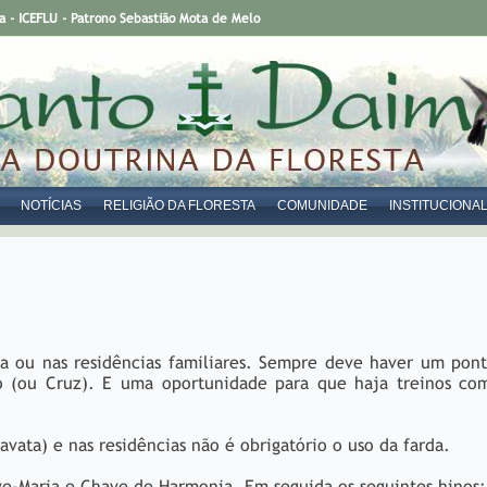
- ICEFLU - Patrono Sebastião Mota de Melo
NOTÍCIAS
RELIGIÃO DA FLORESTA
COMUNIDADE
INSTITUCIONA
ja ou nas residências familiares. Sempre deve haver um pont
o (ou Cruz). E uma oportunidade para que haja treinos c
ravata) e nas residências não é obrigatório o uso da farda.
ve-Maria e Chave de Harmonia. Em seguida os seguintes hinos: