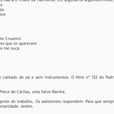
ia
za
tre
Aqui eu vou expor
te Cruzeiro
res que te aparecem
ós me ouça
e
é cantado de pé e sem instrumentos. O Hino nº 152 do Padr
rece de Cáritas, uma Salve-Rainha.
igente do trabalho, Os assistentes respondem: Para que sempr
 humanidade. Amém.