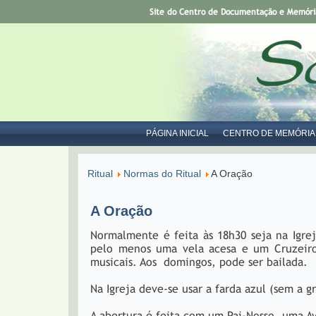
Site do Centro de Documentação e Memória 
PÁGINA INICIAL
CENTRO DE MEMÓRIA
Ritual
Normas do Ritual
A Oração
A Oração
Normalmente é feita às 18h30 seja na Igre
pelo menos uma vela acesa e um Cruzeir
musicais. Aos domingos, pode ser bailada.
Na Igreja deve-se usar a farda azul (sem a g
A abertura é feita com um Pai-Nosso, uma A