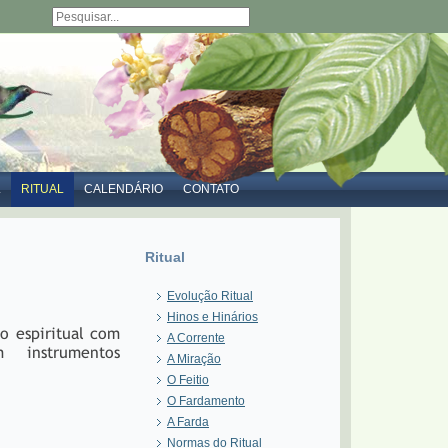
L
RITUAL
CALENDÁRIO
CONTATO
Ritual
Evolução Ritual
Hinos e Hinários
o espiritual com
A Corrente
om instrumentos
A Miração
O Feitio
O Fardamento
A Farda
Normas do Ritual