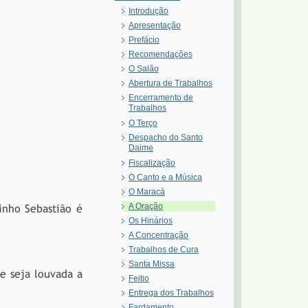
Introdução
Apresentação
Prefácio
Recomendações
O Salão
Abertura de Trabalhos
Encerramento de
Trabalhos
O Terço
Despacho do Santo
Daime
Fiscalização
O Canto e a Música
O Maracá
A Oração
inho Sebastião é
Os Hinários
A Concentração
Trabalhos de Cura
Santa Missa
e seja louvada a
Feitio
Entrega dos Trabalhos
Fardamento