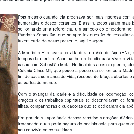
Pois mesmo quando ela precisava ser mais rigorosa com 
humoradas e desconcertantes. E assim, todos saíam mais le
se tornando uma referência, um símbolo do empoderamento
Padrinho Sebastião, que sempre fez questão de ressaltar o
fazem parte do nosso presente, aqui e agora.
A Madrinha Rita teve uma vida dura no Vale do Açu (RN) 
tempos de menina. Acompanhou a família para viver a vida
casou com Sebastião Mota. No final dos anos cinquenta, eles
Colônia Cinco Mil, que pouco a pouco ela se tornou a Mad
fim de seus cem anos de vida, recebeu de braços abertos e 
as partes do mundo.
Com o avançar da idade e a dificuldade de locomoção, co
orações e os trabalhos espirituais se desenrolavam de for
filhas, companheiras e cuidadoras que se dedicaram dia apó
Era grande a importância desses rosários e orações diárias
Irmandade e um porto seguro de acolhimento para quem est
seu convívio na comunidade.