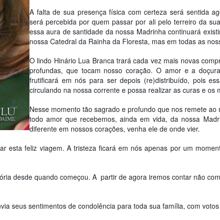
A falta de sua presença física com certeza será sentida 
será percebida por quem passar por ali pelo terreiro da s
essa aura de santidade da nossa Madrinha continuará existi
nossa Catedral da Rainha da Floresta, mas em todas as nos
O lindo Hinário Lua Branca trará cada vez mais novas compre
profundas, que tocam nosso coração. O amor e a doçura
frutificará em nós para ser depois (re)distribuído, pois 
circulando na nossa corrente e possa realizar as curas e os 
Nesse momento tão sagrado e profundo que nos remete ao mai
todo amor que recebemos, ainda em vida, da nossa Madr
diferente em nossos corações, venha ele de onde vier.
ciar esta feliz viagem. A tristeza ficará em nós apenas por um momen
história desde quando começou. A partir de agora iremos contar não c
a seus sentimentos de condolência para toda sua família, com votos