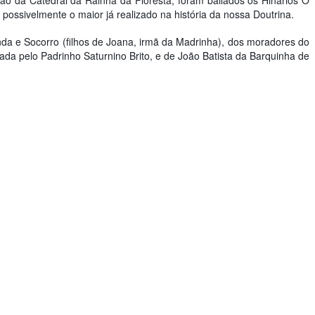
alão da Catedral da Rainha da Floresta, foram bailados os Hinários O
possivelmente o maior já realizado na história da nossa Doutrina.
unda e Socorro (filhos de Joana, irmã da Madrinha), dos moradores do
ada pelo Padrinho Saturnino Brito, e de João Batista da Barquinha de