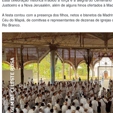
Essa celebração histórica irradiou a força e a alegria do Centenári
Justiceiro e a Nova Jerusalém, além de alguns hinos ofertados à Mad
A festa contou com a presença dos filhos, netos e bisnetos da Madri
Céu do Mapiá, de comitivas e representantes de dezenas de igrejas d
Rio Branco.