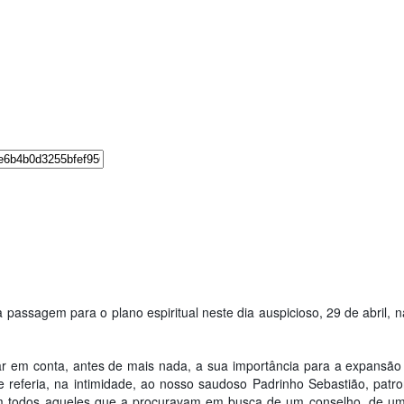
passagem para o plano espiritual neste dia auspicioso, 29 de abril,
var em conta, antes de mais nada, a sua importância para a expansão
 referia, na intimidade, ao nosso saudoso Padrinho Sebastião, pat
o com todos aqueles que a procuravam em busca de um conselho, de u