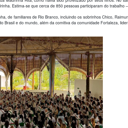
o da Madrinha Rita, como havia sido profetizado por seus filhos. No s
rinha. Estima-se que cerca de 850 pessoas participaram do trabalho – 
nha, de familiares de Rio Branco, incluindo os sobrinhos Chico, Raim
o Brasil e do mundo, além da comitiva da comunidade Fortaleza, lider