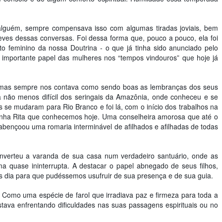
alguém, sempre compensava isso com algumas tiradas joviais, bem
ves dessas conversas. Foi dessa forma que, pouco a pouco, ela foi
 feminino da nossa Doutrina - o que já tinha sido anunciado pelo
 importante papel das mulheres nos “tempos vindouros” que hoje já
, mas sempre nos contava como sendo boas as lembranças dos seus
 não menos difícil dos seringais da Amazônia, onde conheceu e se
 se mudaram para Rio Branco e foi lá, com o início dos trabalhos na
rinha Rita que conhecemos hoje. Uma conselheira amorosa que até o
abençoou uma romaria interminável de afilhados e afilhadas de todas
nverteu a varanda de sua casa num verdadeiro santuário, onde as
ma quase ininterrupta. A destacar o papel abnegado de seus filhos,
s dia para que pudéssemos usufruir de sua presença e de sua guia.
. Como uma espécie de farol que irradiava paz e firmeza para toda a
ava enfrentando dificuldades nas suas passagens espirituais ou no