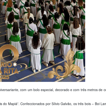
 aniversariante, com um bolo especial, decorado e com três metros de
s do Mapiá”. Confeccionados por Sílvio Galvão, os três bois – Boi L