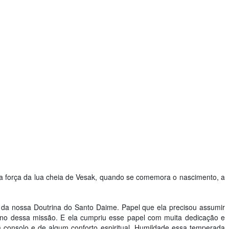
 na força da lua cheia de Vesak, quando se comemora o nascimento, a
 da nossa Doutrina do Santo Daime. Papel que ela precisou assumir
rono dessa missão. E ela cumpriu esse papel com muita dedicação e
m consolo e de algum conforto espiritual. Humildade essa temperada