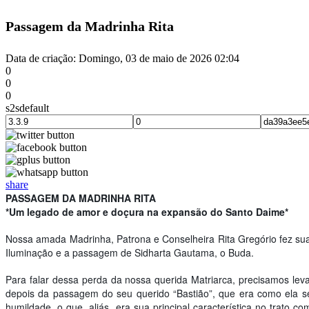
Passagem da Madrinha Rita
Data de criação: Domingo, 03 de maio de 2026 02:04
0
0
0
s2sdefault
share
PASSAGEM DA MADRINHA RITA
*Um legado de amor e doçura na expansão do Santo Daime*
Nossa amada Madrinha, Patrona e Conselheira Rita Gregório fez sua 
Iluminação e a passagem de Sidharta Gautama, o Buda.
Para falar dessa perda da nossa querida Matriarca, precisamos le
depois da passagem do seu querido “Bastião”, que era como ela se
humildade, o que, aliás, era sua principal característica no trat