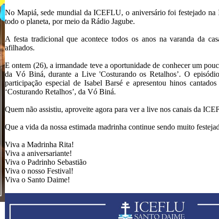
No Mapiá, sede mundial da ICEFLU, o aniversário foi festejado na Ig
todo o planeta, por meio da Rádio Jagube.
A festa tradicional que acontece todos os anos na varanda da cas
afilhados.
E ontem (26), a irmandade teve a oportunidade de conhecer um pouco
da Vó Biná, durante a Live 'Costurando os Retalhos’. O episódio
participação especial de Isabel Barsé e apresentou hinos cantados
‘Costurando Retalhos’, da Vó Biná.
Quem não assistiu, aproveite agora para ver a live nos canais da I
Que a vida da nossa estimada madrinha continue sendo muito festeja
Viva a Madrinha Rita!
Viva a aniversariante!
Viva o Padrinho Sebastião
Viva o nosso Festival!
Viva o Santo Daime!