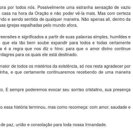
agora por todos nós. Possivelmente uma estranha sensação de vazio
ua casa na hora da Oração e não poder vê-la mais. Mas com certeza
ndo e sendo sentida de qualquer maneira. Não apenas ali, dentro da
sas igrejas espalhadas pelo mundo afora.
ensões e significados a partir de suas palavras simples, humildes e
 que ela tão bem soube expandir para todos e todas certamente
essa é a regra que nos diz o hino: para que o amor divino continue
milagres para os quais ele está destinado.
or de todos os mistérios da existência, só nos resta agradecer por
inha, e que certamente continuaremos recebendo de uma maneira
to. E sempre poderemos evocar seu sorriso cristalino, sua presença
omo essa história terminou, mas como recomeça: com amor, saudade e
 de paz, união e consolação para toda nossa Irmandade.