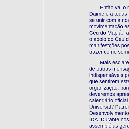
Então vai o 
Daime e a todas 
se unir com a nos
movimentação esp
Céu do Mapiá, ra
o apoio do Céu d
manifestções posi
trazer como som
Mais esclare
de outras mensag
indispensáveis p
que sentirem est
organização, par
deveremos aprese
calendário oficia
Universal / Patro
Desenvolvimento 
IDA. Durante nos
assembléias gera