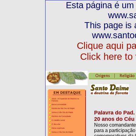
Esta página é um 
www.sa
This page is 
www.santod
Clique aqui par
Click here to 
Juruá - A Expansão da Doutrina na
Floresta
Nossa comunidade
História da Vila Céu do Mapiá
Palavra do Pad.
Visitas à Vila Céu do Mapiá
Histórico da Comunidade
20 anos do Céu
O trabalho social
Nosso comandante 
O dia-a-dia
Metas espirituais
para a participação
Visitas à Vila Céu do Mapiá
comemorativos da 