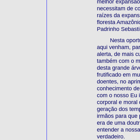
melhor expansão 
necessitam de co
raízes da expans
floresta Amazôni
Padrinho Sebasti
Nesta oport
aqui venham, pa
alerta, de mais 
também com o mei
desta grande árvo
frutificado em m
doentes, no apri
conhecimento de 
com o nosso Eu in
corporal e moral
geração dos temp
irmãos para que
era de uma doutr
entender a nossa
verdadeiro.