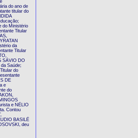
de
ária do ano de
ante titular do
ÂNDIDA
Educação;
do Ministério
nte Titular
TAS,
 UBYRATAN
tério da
ante Titular
TO,
GOS SÁVIO DO
 da Saúde;
tular do
esentante
NES DE
a e
nte do
SAKON,
 DOMINGOS
rista e NÉLIO
a. Contou
,
CLAUDIO BASILÉ
KOSOVSKI, deu