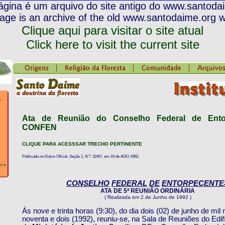
ágina é um arquivo do site antigo do www.santoda
age is an archive of the old www.santodaime.org 
Clique aqui para visitar o site atual
Click here to visit the current site
Ata de Reunião do Conselho Federal de Ento
CONFEN
CLIQUE PARA ACESSSAR TRECHO PERTINENTE
Publicado no Diário Oficial, Seção 1, N.º: 11467, em 24 de AGO 1992.
éu do
CONSELHO
FEDERAL
DE
ENTORPECENTE
ATA DE 5ª REUNIÃO ORDINÁRIA
( Realizada em 2 de Junho de 1992 )
Ás nove e trinta horas (9:30), do dia dois (02) de junho de mil
noventa e dois (1992), reuniu-se, na Sala de Reuniões do Edifí