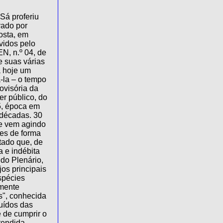
Sá proferiu
vado por
osta, em
lvidos pelo
N, n.º 04, de
 suas várias
á hoje um
-la – o tempo
ovisória da
r público, do
5, época em
a décadas. 30
e vem agindo
es de forma
tado que, de
 e indébita
do Plenário,
os principais
spécies
rmente
is", conhecida
uídos das
 de cumprir o
tendida,