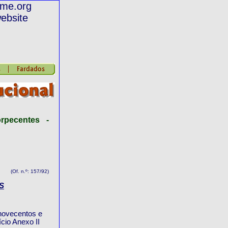
ime.org
website
rpecentes -
(Of. n.º: 157/92)
S
 novecentos e
cio Anexo II