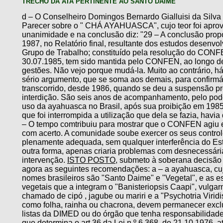
TRECHO DA ATA PERTINENTE AO SANTO DAIME
d – O Conselheiro Domingos Bernardo Gialluisi da Silva 
Parecer sobre o " CHÁ AYAHUASCA", cujo teor foi apro
unanimidade e na conclusão diz: "29 – A conclusão prop
1987, no Relatório final, resultante dos estudos desenvo
Grupo de Trabalho; constituído pela resolução do CONFE
30.07.1985, tem sido mantida pelo CONFEN, ao longo de
gestões. Não vejo porque mudá-la. Muito ao contrário, h
sério argumento, que se soma aos demais, para confirmá
transcorrido, desde 1986, quando se deu a suspensão pr
interdição. São seis anos de acompanhamento, pelo pode
uso da ayahuasca no Brasil, após sua proibição em 198
que foi interrompida a utilização que dela se fazia, havi
– O tempo comtribuiu para mostrar que o CONFEN agiu 
com acerto. A comunidade soube exercer os seus control
plenamente adequada, sem qualquer interferência do Es
outra forma, apenas criaria problemas com desnecessária
intervenção.
ISTO POSTO
, submeto à soberana decisão 
agora as seguintes recomendações: a – a ayahuasca, cuj
nomes brasileiros são "Santo Daime" e "Vegetal", e as e
vegetais que a integram o "Banisteriopsis Caapi", vulga
chamado de cipó , jagube ou mariri e a "Psychotria Virid
como folha, rainha ou chacrona, devem permanecer excl
listas da DIMED ou do órgão que tenha responsabilidade
que determina o art.36 da Lei n.º 6.368, de 21.10.1976, a