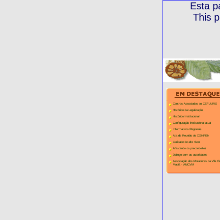
Esta p
This p
Centros Associados ao CEFLURIS
Histórico da Legalização
Histórico Institucional
Configuração institucional atual
Informativos Regionais
Ata de Reunião do CONFEN
Caridade de alto risco
Afastando os preconceitos
Diálogo com as autoridades
Associação dos Moradores da Vila C
Mapiá - AMCVM