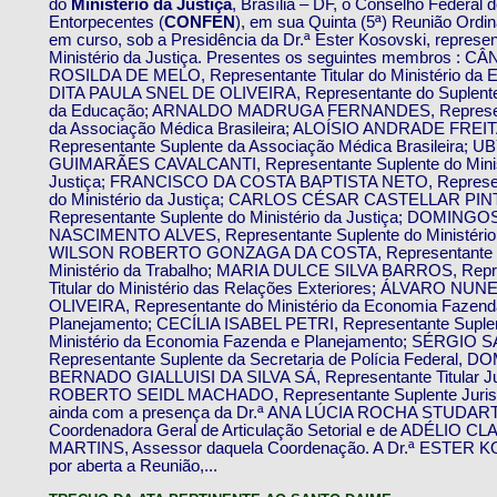
do
Ministério da Justiça
, Brasília – DF, o Conselho Federal 
Entorpecentes (
CONFEN
), em sua Quinta (5ª) Reunião Ordin
em curso, sob a Presidência da Dr.ª Ester Kosovski, represent
Ministério da Justiça. Presentes os seguintes membros : C
ROSILDA DE MELO, Representante Titular do Ministério da 
DITA PAULA SNEL DE OLIVEIRA, Representante do Suplente 
da Educação; ARNALDO MADRUGA FERNANDES, Representa
da Associação Médica Brasileira; ALOÍSIO ANDRADE FREI
Representante Suplente da Associação Médica Brasileira;
GUIMARÃES CAVALCANTI, Representante Suplente do Minis
Justiça; FRANCISCO DA COSTA BAPTISTA NETO, Represent
do Ministério da Justiça; CARLOS CÉSAR CASTELLAR PIN
Representante Suplente do Ministério da Justiça; DOMIN
NASCIMENTO ALVES, Representante Suplente do Ministério
WILSON ROBERTO GONZAGA DA COSTA, Representante Ti
Ministério da Trabalho; MARIA DULCE SILVA BARROS, Repr
Titular do Ministério das Relações Exteriores; ÁLVARO NU
OLIVEIRA, Representante do Ministério da Economia Fazend
Planejamento; CECÍLIA ISABEL PETRI, Representante Suple
Ministério da Economia Fazenda e Planejamento; SÉRGIO 
Representante Suplente da Secretaria de Polícia Federal,
BERNADO GIALLUISI DA SILVA SÁ, Representante Titular Ju
ROBERTO SEIDL MACHADO, Representante Suplente Jurist
ainda com a presença da Dr.ª ANA LÚCIA ROCHA STUDART
Coordenadora Geral de Articulação Setorial e de ADÉLIO 
MARTINS, Assessor daquela Coordenação. A Dr.ª ESTER 
por aberta a Reunião,...