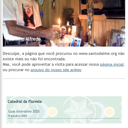
Madrinha Rita
Catedral da Floresta
Catedral da Floresta
Acervo do CEDOC
Catedral da Floresta
Santa Casa de Cura - Padrinho Manoel Corrente
Nossos Padrinhos
AMAGAIA
Manejo Florestal Comunitário
Vila Céu do Mapiá
Mestre Irineu
Fazenda São Sebastião
Padrinho Sebastião
Hinários
Feitio
Feitio
Padrinho Alfredo
Desculpe, a página que você procurou no www.santodaime.org não
existe mais ou não foi encontrada.
Mas, você pode aproveitar a visita para acessar nossa
página inicial
,
ou procurar no
arquivo do nosso site antigo
Catedral da Floresta
Guia Interativo 2025
9 outubro 2025