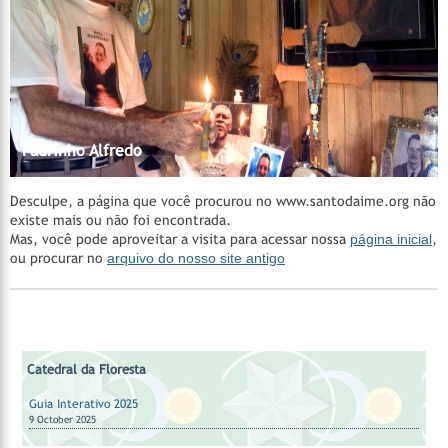
Madrinha Rita
Catedral da Floresta
Catedral da Floresta
Acervo do CEDOC
Catedral da Floresta
Santa Casa de Cura - Padrinho Manoel Corrente
Nossos Padrinhos
AMAGAIA
Manejo Florestal Comunitário
Vila Céu do Mapiá
Mestre Irineu
Fazenda São Sebastião
Padrinho Sebastião
Hinários
Feitio
Feitio
Padrinho Alfredo
Desculpe, a página que você procurou no www.santodaime.org não
existe mais ou não foi encontrada.
Mas, você pode aproveitar a visita para acessar nossa
página inicial
,
ou procurar no
arquivo do nosso site antigo
Catedral da Floresta
Guia Interativo 2025
9 October 2025