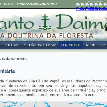
Tradução Google
- ICEFLU - Patrono Sebastião Mota de Melo
NOTÍCIAS
RELIGIÃO DA FLORESTA
COMUNIDADE
INSTITUCIONA
 social comunitária
nitária
 da fundação da Vila Céu do Mapiá, os seguidores do Padrinho
esso de crescimento em seu contingente populacional, a
s e a consequente expansão de sua área de influência, prin
teriomente, do médio Juruá, entre o Amazonas e o Acre.