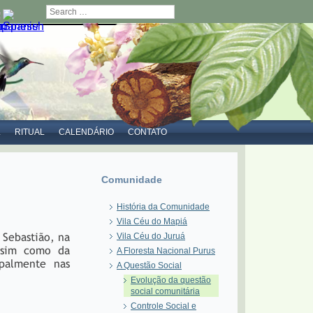
Search
L
RITUAL
CALENDÁRIO
CONTATO
Comunidade
História da Comunidade
Vila Céu do Mapiá
 Sebastião, na
Vila Céu do Juruá
ssim como da
A Floresta Nacional Purus
cipalmente nas
A Questão Social
Evolução da questão
social comunitária
Controle Social e