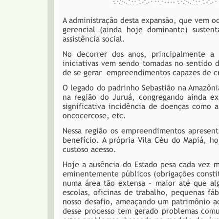
A administração desta expansão, que vem o
gerencial (ainda hoje dominante) suste
assistência social.
No decorrer dos anos, principalmente a 
iniciativas vem sendo tomadas no sentido 
de se gerar empreendimentos capazes de c
O legado do padrinho Sebastião na Amazônia
na região do Juruá, congregando ainda ex
significativa incidência de doenças como a
oncocercose, etc.
Nessa região os empreendimentos apresent
benefício. A própria Vila Céu do Mapiá, h
custoso acesso.
Hoje a ausência do Estado pesa cada vez mai
eminentemente públicos (obrigações constit
numa área tão extensa – maior até que algu
escolas, oficinas de trabalho, pequenas fá
nosso desafio, ameaçando um patrimônio acu
desse processo tem gerado problemas comun