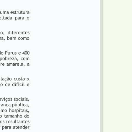
uma estrutura
oltada para o
o, diferentes
tema, bem como
do Purus e 400
 pobreza, com
bre amarela, a
lação custo x
 de difícil e
viços sociais,
rança pública,
omo hospitais,
 do tamanho do
is resultantes
 para atender