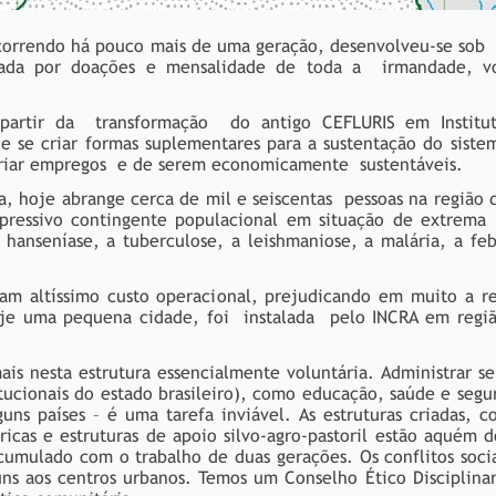
correndo há pouco mais de uma geração, desenvolveu-se sob 
ntada por doações e mensalidade de toda a irmandade, v
partir da transformação do antigo CEFLURIS em Institut
de se criar formas suplementares para a sustentação do sis
riar empregos e de serem economicamente sustentáveis.
, hoje abrange cerca de mil e seiscentas pessoas na região 
pressivo contingente populacional em situação de extrema
 hanseníase, a tuberculose, a leishmaniose, a malária, a fe
am altíssimo custo operacional, prejudicando em muito a re
oje uma pequena cidade, foi instalada pelo INCRA em região
s nesta estrutura essencialmente voluntária. Administrar ser
ucionais do estado brasileiro), como educação, saúde e segu
ns países – é uma tarefa inviável. As estruturas criadas, c
bricas e estruturas de apoio silvo-agro-pastoril estão aquém
mulado com o trabalho de duas gerações. Os conflitos socia
s aos centros urbanos. Temos um Conselho Ético Disciplinar