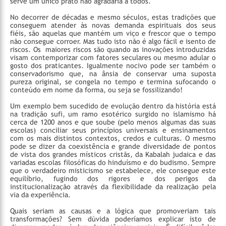
serve um único prato não agradaria a todos.
No decorrer de décadas e mesmo séculos, estas tradições que
conseguem atender às novas demanda espirituais dos seus
fiéis, são aquelas que mantém um viço e frescor que o tempo
não consegue corroer. Mas tudo isto não é algo fácil e isento de
riscos. Os maiores riscos são quando as inovações introduzidas
visam contemporizar com fatores seculares ou mesmo adular o
gosto dos praticantes. Igualmente nocivo pode ser também o
conservadorismo que, na ânsia de conservar uma suposta
pureza original, se congela no tempo e termina sufocando o
conteúdo em nome da forma, ou seja se fossilizando!
Um exemplo bem sucedido de evolução dentro da história está
na tradição sufi, um ramo esotérico surgido no islamismo há
cerca de 1200 anos e que soube (pelo menos algumas das suas
escolas) conciliar seus princípios universais e ensinamentos
com os mais distintos contextos, credos e culturas. O mesmo
pode se dizer da coexistência e grande diversidade de pontos
de vista dos grandes místicos cristãs, da Kabalah judaica e das
variadas escolas filosóficas do hinduísmo e do budismo. Sempre
que o verdadeiro misticismo se estabelece, ele consegue este
equilíbrio, fugindo dos rigores e dos perigos da
institucionalização através da flexibilidade da realização pela
via da experiência.
Quais seriam as causas e a lógica que promoveriam tais
transformações? Sem dúvida poderíamos explicar isto de