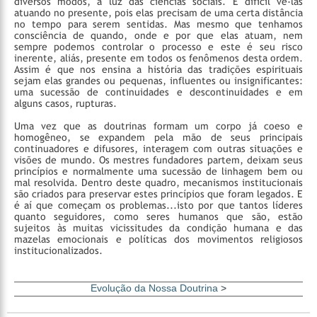
diversos modos, à luz das ciências sociais. É difícil vê-las
atuando no presente, pois elas precisam de uma certa distância
no tempo para serem sentidas. Mas mesmo que tenhamos
consciência de quando, onde e por que elas atuam, nem
sempre podemos controlar o processo e este é seu risco
inerente, aliás, presente em todos os fenômenos desta ordem.
Assim é que nos ensina a história das tradições espirituais
sejam elas grandes ou pequenas, influentes ou insignificantes:
uma sucessão de continuidades e descontinuidades e em
alguns casos, rupturas.
Uma vez que as doutrinas formam um corpo já coeso e
homogêneo, se expandem pela mão de seus principais
continuadores e difusores, interagem com outras situações e
visões de mundo. Os mestres fundadores partem, deixam seus
princípios e normalmente uma sucessão de linhagem bem ou
mal resolvida. Dentro deste quadro, mecanismos institucionais
são criados para preservar estes princípios que foram legados. E
é aí que começam os problemas...isto por que tantos líderes
quanto seguidores, como seres humanos que são, estão
sujeitos às muitas vicissitudes da condição humana e das
mazelas emocionais e políticas dos movimentos religiosos
institucionalizados.
Evolução da Nossa Doutrina
>