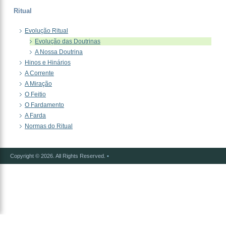
Ritual
Evolução Ritual
Evolução das Doutrinas
A Nossa Doutrina
Hinos e Hinários
A Corrente
A Miração
O Feitio
O Fardamento
A Farda
Normas do Ritual
Copyright © 2026. All Rights Reserved.
•