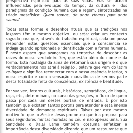
perspectiva espiritual para as suas vidas. Elas se acham
influenciadas pela evolução do tempo, da cultura e dos
paradigmas da condição humana que a regem, sintetizadas na
tríade metafísica:
Quem somos, de onde viemos para onde
vamos?
Todas estas formas e desenhos rituais que as tradições nos
legaram têm o mesmo objetivo, ou seja: criar um contexto
sagrado para que, através do trabalho espiritual, cada um possa
responder estas questões essenciais que a consciência se
indaga quando aprisionada e identificada com a forma humana.
É neste espaço que avançamos na tentativa de descobrir as
raízes do nosso verdadeiro Ser, que estão além do nome e da
forma. Esta nostalgia da alma de retornar à sua origem é o que
verdadeiramente nos atrai à religião , palavra que vem do latim
re-ligare
e significa reconectar com a nossa essência interior, o
nosso espírito e com a sensação maravilhosa de sermos parte
desta Totalidade feita de consciência, existência e beatitude.
Por sua vez, fatores culturais, históricos, geográficos, de língua,
raça, etc, determinam, no curso das gerações, o fluxo de quem
passa por cada um destes portais de entrada. É por isto
também que existem tantos portais para atender a esta imensa
diversidade de demandas espirituais. Talvez por este mesmo
motivo foi que o Mestre Jesus prometeu que iria preparar para
seus seguidores muitas moradas no céu e não apenas uma. Sua
Santidade o Dalai Lama também costuma enfatizar a
importância desta diversidade dizendo que um restaurante que