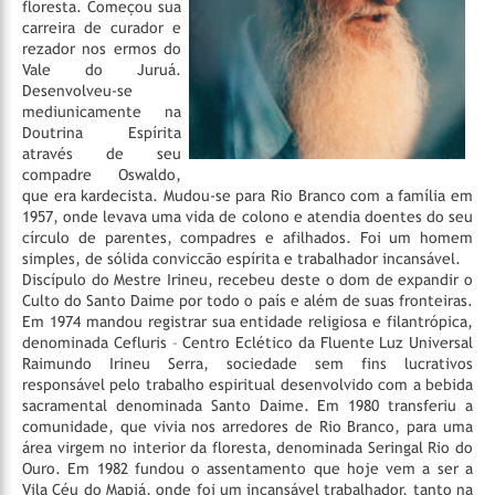
floresta. Começou sua
carreira de curador e
rezador nos ermos do
Vale do Juruá.
Desenvolveu-se
mediunicamente na
Doutrina Espírita
através de seu
compadre Oswaldo,
que era kardecista. Mudou-se para Rio Branco com a família em
1957, onde levava uma vida de colono e atendia doentes do seu
círculo de parentes, compadres e afilhados. Foi um homem
simples, de sólida conviccão espírita e trabalhador incansável.
Discípulo do Mestre Irineu, recebeu deste o dom de expandir o
Culto do Santo Daime por todo o país e além de suas fronteiras.
Em 1974 mandou registrar sua entidade religiosa e filantrópica,
denominada Cefluris – Centro Eclético da Fluente Luz Universal
Raimundo Irineu Serra, sociedade sem fins lucrativos
responsável pelo trabalho espiritual desenvolvido com a bebida
sacramental denominada Santo Daime.
Em 1980 transferiu a
comunidade, que vivia nos arredores de Rio Branco, para uma
área virgem no interior da floresta, denominada Seringal Rio do
Ouro. Em 1982 fundou o assentamento que hoje vem a ser a
Vila Céu do Mapiá, onde foi um incansável trabalhador, tanto na