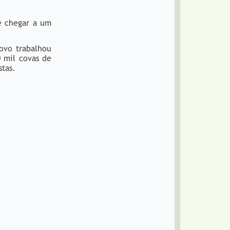
té chegar a um
ovo trabalhou
0 mil covas de
stas.