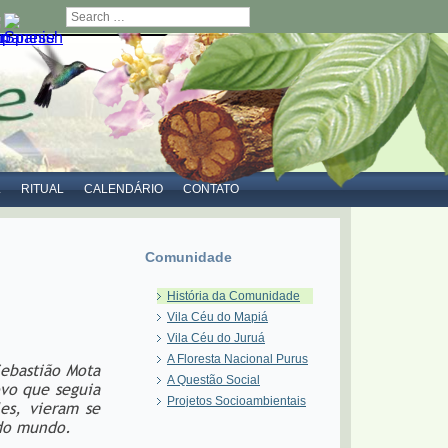
Search
L
RITUAL
CALENDÁRIO
CONTATO
Comunidade
História da Comunidade
Vila Céu do Mapiá
Vila Céu do Juruá
A Floresta Nacional Purus
Sebastião Mota
A Questão Social
ovo que seguia
Projetos Socioambientais
es, vieram se
 do mundo.