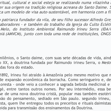
itual, cultural e social esteja se realizando numa vilazinha
er sua origem na tradição religiosa acreana do Santo Daime. 
ca um modelo de visa auto-sustentável, em harmonia com a fl
patriarca fundador da vila, de seu filho sucessor Alfredo Gr
boradores - e também do trabalho da Igreja do Culto Ecléti
Melo, do Instituto Ambiental Raimundo Irineu Serra (IDA/
piá (AMVCM), junto com toda uma rede de instituições, ONGS
 milênios, o Santo daime, com suas sete décadas de vida, ai
 XX, a doutrina fundada por Raimundo irineu Serra, o Mestr
das fora do estado.
1892, Irineu foi atraído à Amazônia pelo mesmo motivo que 
ande expansão econômica da borracha. Como seringueiro e, d
floresta - onde veio a conhecer a sagrada bebida medicinal e 
gé, entre tantos outros nomes. Por seu intermédio, essa be
se de uma nova doutrina cristã, popular mas também esotéri
hão do pensamento, sediado em São paulo. segundo irineu, 
ta, quem lhe entregou todos os preceitos e rituais daimistas
bida para transmissão dos ensinamentos da Doutrina.