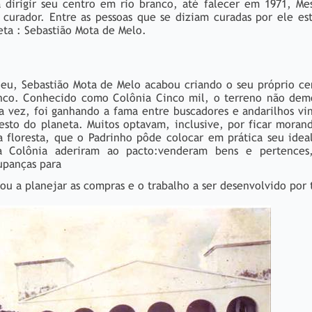
dirigir seu centro em rio branco, até falecer em 1971, Mes
 curador. Entre as pessoas que se diziam curadas por ele e
eta : Sebastião Mota de Melo.
neu, Sebastião Mota de Melo acabou criando o seu próprio ce
ranco. Conhecido como Colônia Cinco mil, o terreno não dem
a vez, foi ganhando a fama entre buscadores e andarilhos vi
resto do planeta. Muitos optavam, inclusive, por ficar moran
a floresta, que o Padrinho pôde colocar em prática seu ide
a Colônia aderiram ao pacto:venderam bens e pertences
upanças para
 a planejar as compras e o trabalho a ser desenvolvido por 