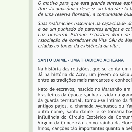
O motivo para que esta grande síntese espir
floresta amazônica deve-se ao fato de ela t
de uma reserva florestal, a comunidade bus
Suas realizações nasceram da capacidade do 
e de um punhado de parentes amigos e cola
Luz Universal Patrono Sebastião Mota de 
Associação de Moradores da Vila Céu do Ma
criadas ao longo da existência da vila .
SANTO DAIME - UMA TRADIÇÃO ACREANA
Na história das religiões, que se conta em
Já na história do Acre, um jovem do século
entre as tradições mais marcantes e conheci
Neto de escravos, nascido no Maranhão em 
brasileiros da época: ganhar a vida na gr
da guarda territorial, tornou-se íntimo da 
antigos pajés, a chamada Ayahuasca ou Ya
outro nome, Santo daime, e se tornaria ba
influência do Círculo Esotérico de Comun
Virgem da Conceição, como rainha da Flores
hinos, canções tão importantes quanto a be