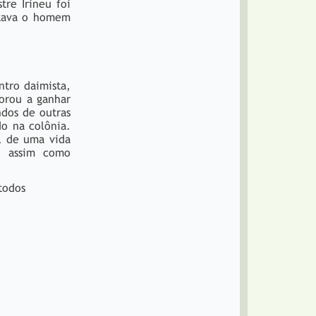
tre Irineu foi
stava o homem
ntro daimista,
orou a ganhar
ndos de outras
do na colônia.
al de uma vida
, assim como
todos