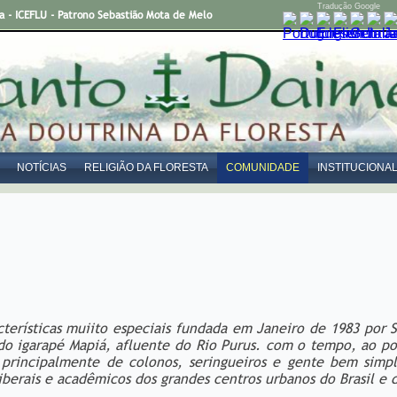
Tradução Google
- ICEFLU - Patrono Sebastião Mota de Melo
NOTÍCIAS
RELIGIÃO DA FLORESTA
COMUNIDADE
INSTITUCIONA
erísticas muiito especiais fundada em Janeiro de 1983 por 
do igarapé Mapiá, afluente do Rio Purus. com o tempo, ao p
principalmente de colonos, seringueiros e gente bem simpl
 liberais e acadêmicos dos grandes centros urbanos do Brasil e