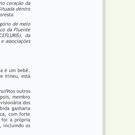
 no coração da
Situada dentro
oresta.
egório de melo
co da Fluente
CEFLURIS), da
 e associações
nda é um bebê.
e Irineu, está
mui9tos outros
epois, membro
visionária dos
bida ganharia
ca, com forte
foi a própria
, incluindo os