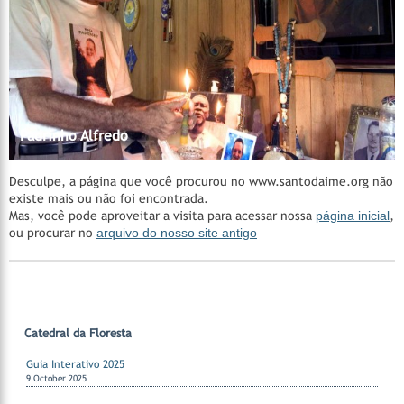
Madrinha Rita
Catedral da Floresta
Catedral da Floresta
Acervo do CEDOC
Catedral da Floresta
Santa Casa de Cura - Padrinho Manoel Corrente
Nossos Padrinhos
AMAGAIA
Manejo Florestal Comunitário
Vila Céu do Mapiá
Mestre Irineu
Fazenda São Sebastião
Padrinho Sebastião
Hinários
Feitio
Feitio
Padrinho Alfredo
Desculpe, a página que você procurou no www.santodaime.org não
existe mais ou não foi encontrada.
Mas, você pode aproveitar a visita para acessar nossa
página inicial
,
ou procurar no
arquivo do nosso site antigo
Catedral da Floresta
Guia Interativo 2025
9 October 2025