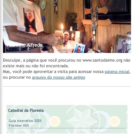
Madrinha Rita
Catedral da Floresta
Catedral da Floresta
Acervo do CEDOC
Catedral da Floresta
Santa Casa de Cura - Padrinho Manoel Corrente
Nossos Padrinhos
AMAGAIA
Manejo Florestal Comunitário
Vila Céu do Mapiá
Mestre Irineu
Fazenda São Sebastião
Padrinho Sebastião
Hinários
Feitio
Feitio
Padrinho Alfredo
Desculpe, a página que você procurou no www.santodaime.org não
existe mais ou não foi encontrada.
Mas, você pode aproveitar a visita para acessar nossa
página inicial
,
ou procurar no
arquivo do nosso site antigo
Catedral da Floresta
Guia Interativo 2025
9 October 2025