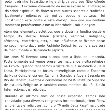
pelo padrinho Sebastião e hoje dirigida pelo seu filho Alfredo
Gregório. O extremo dinamismo da nossa expansão, a interação
do saber espiritual da floresta com outros saberes e tradições
igualmente milenares de outros povos e culturas, foi
construindo esta ponte e este diálogo, sem que em nenhum
momento perdêssemos a nossa identidade , raiz e origem.
Além dos elementos ecléticos que a doutrina fundira desde o
tempo do Mestre Irineu (cristãos, espíritas, indígenas,
africanos, esotéricos, etc), outras influências se fizeram notar
no seguimento dado pelo Padrinho Sebastião, como a abertura
da mediunidade e da caridade espírita.
Nos anos 80 fizemos uma aliança com a linha de Umbanda.
Posteriormente estivemos presentes na grande vigília religiosa
na Eco-92, quando recebemos a visita de sua santidade o Dalai
Lama. Participamos: de fóruns intereligiosos como o Encontro
da Nova Consciência em Campina Grande; a Aldeia Sagrada no
Rio de Janeiro; eventos e cerimônias no ISER- Instituto Superior
de estudos Religiosos e também como membro da URI- União
Internacional das religiões.
Durante os últimos anos de nossa expansão, temos sido
convidados para diversos congressos internacionais, científicos,
ambientais e religiosos, como o “Mandir Della Pace” na cidade
de Assis e o recente congresso na Universidade de Hedelberg na