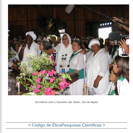
Cerimônia com o Conselho das Vovós, Céu do Mapiá
<
Código de Ética
Pesquisas Científicas
>