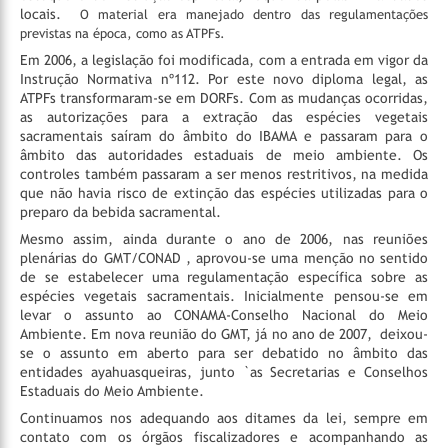
locais.
O material era manejado dentro das regulamentações
previstas na época, como as ATPFs.
Em 2006, a legislação foi modificada, com a entrada em vigor da
Instrução Normativa nº112. Por este novo diploma legal, as
ATPFs transformaram-se em DORFs. Com as mudanças ocorridas,
as autorizações para a extração das espécies vegetais
sacramentais saíram do âmbito do IBAMA e passaram para o
âmbito das autoridades estaduais de meio ambiente. Os
controles também passaram a ser menos restritivos, na medida
que não havia risco de extinção das espécies utilizadas para o
preparo da bebida sacramental.
Mesmo assim, ainda durante o ano de 2006, nas reuniões
plenárias do GMT/CONAD , aprovou-se uma menção no sentido
de se estabelecer uma regulamentação específica sobre as
espécies vegetais sacramentais. Inicialmente pensou-se em
levar o assunto ao CONAMA-Conselho Nacional do Meio
Ambiente. Em nova reunião do GMT, já no ano de 2007, deixou-
se o assunto em aberto para ser debatido no âmbito das
entidades ayahuasqueiras, junto `as Secretarias e Conselhos
Estaduais do Meio Ambiente.
Continuamos nos adequando aos ditames da lei, sempre em
contato com os órgãos fiscalizadores e acompanhando as