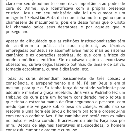
claro em seu depoimento como dava importância ao poder de
cura do Daime, que identificava com a própria presença
crística. Jesus em seu ministério não foi um curador e um
milagreiro? Sebastião Mota dizia que tinha muito orgulho que o
chamassem de macumbeiro, pois era dessa forma que o Cristo
foi chamado pelos seus detratores e por aqueles que o
perseguiam.
Apesar da dificuldade que as religiões institucionalizadas têm
de aceitarem a prática da cura espiritual, as técnicas
empregadas por Jesus se assemelhavam muito mais ao sistema
xamânico e às operações espíritas, do que com a frieza do
modelo médico científico. Ele expulsava espíritos, exorcizava
obsessores, curava cegos fazendo bolinhas de lama e de saliva,
fornecia ectoplasma, curava à distância, etc.
Todas as curas dependiam basicamente de três coisas: a
consciência, o arrependimento e a fé. Fé em Deus e em si
mesmo, para que o Eu tenha força de vontade suficiente para
adquirir e manter a graça recebida. Uma vez o Padrinho fez um
trabalho de cura para um homem considerado meio idiota e
que tinha a estranha mania de ficar segurando o pescoço, com
medo que ele vergasse sob o peso da cabeça. Aquilo não se
resolvia e uma hora ele levou o homem pra fora e ordenou-lhe
com todo o carinho: Meu filho caminhe até acolá com as mãos
no bolso e estará curado. E acrescentou ainda: Faça isso por
mim. Depois de algumas tentativas mal-sucedidas, o homem
conseguiu cumprir a ordem e curou-se.