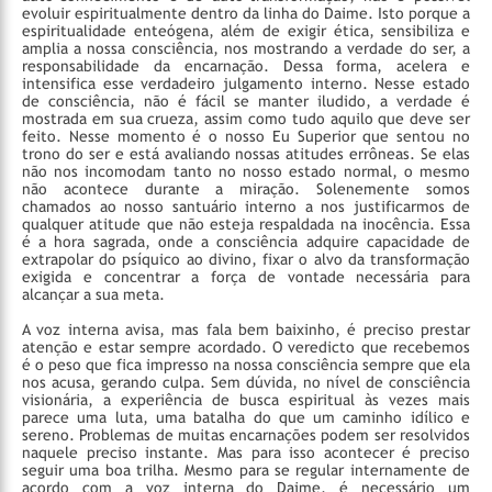
evoluir espiritualmente dentro da linha do Daime. Isto porque a
espiritualidade enteógena, além de exigir ética, sensibiliza e
amplia a nossa consciência, nos mostrando a verdade do ser, a
responsabilidade da encarnação. Dessa forma, acelera e
intensifica esse verdadeiro julgamento interno. Nesse estado
de consciência, não é fácil se manter iludido, a verdade é
mostrada em sua crueza, assim como tudo aquilo que deve ser
feito. Nesse momento é o nosso Eu Superior que sentou no
trono do ser e está avaliando nossas atitudes errôneas. Se elas
não nos incomodam tanto no nosso estado normal, o mesmo
não acontece durante a miração. Solenemente somos
chamados ao nosso santuário interno a nos justificarmos de
qualquer atitude que não esteja respaldada na inocência. Essa
é a hora sagrada, onde a consciência adquire capacidade de
extrapolar do psíquico ao divino, fixar o alvo da transformação
exigida e concentrar a força de vontade necessária para
alcançar a sua meta.
A voz interna avisa, mas fala bem baixinho, é preciso prestar
atenção e estar sempre acordado. O veredicto que recebemos
é o peso que fica impresso na nossa consciência sempre que ela
nos acusa, gerando culpa. Sem dúvida, no nível de consciência
visionária, a experiência de busca espiritual às vezes mais
parece uma luta, uma batalha do que um caminho idílico e
sereno. Problemas de muitas encarnações podem ser resolvidos
naquele preciso instante. Mas para isso acontecer é preciso
seguir uma boa trilha. Mesmo para se regular internamente de
acordo com a voz interna do Daime, é necessário um