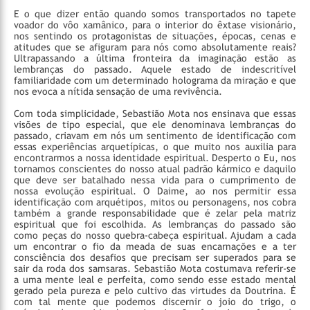
E o que dizer então quando somos transportados no tapete
voador do vôo xamânico, para o interior do êxtase visionário,
nos sentindo os protagonistas de situações, épocas, cenas e
atitudes que se afiguram para nós como absolutamente reais?
Ultrapassando a última fronteira da imaginação estão as
lembranças do passado. Aquele estado de indescritível
familiaridade com um determinado holograma da miração e que
nos evoca a nítida sensação de uma revivência.
Com toda simplicidade, Sebastião Mota nos ensinava que essas
visões de tipo especial, que ele denominava lembranças do
passado, criavam em nós um sentimento de identificação com
essas experiências arquetípicas, o que muito nos auxilia para
encontrarmos a nossa identidade espiritual. Desperto o Eu, nos
tornamos conscientes do nosso atual padrão kármico e daquilo
que deve ser batalhado nessa vida para o cumprimento de
nossa evolução espiritual. O Daime, ao nos permitir essa
identificação com arquétipos, mitos ou personagens, nos cobra
também a grande responsabilidade que é zelar pela matriz
espiritual que foi escolhida. As lembranças do passado são
como peças do nosso quebra-cabeça espiritual. Ajudam a cada
um encontrar o fio da meada de suas encarnações e a ter
consciência dos desafios que precisam ser superados para se
sair da roda dos samsaras. Sebastião Mota costumava referir-se
a uma mente leal e perfeita, como sendo esse estado mental
gerado pela pureza e pelo cultivo das virtudes da Doutrina. É
com tal mente que podemos discernir o joio do trigo, o