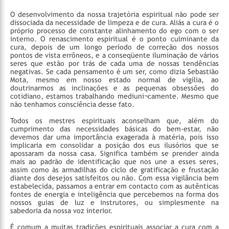
O desenvolvimento da nossa trajetória espiritual não pode ser
dissociada da necessidade de limpeza e de cura. Aliás a cura é o
próprio processo de constante alinhamento do ego com o ser
interno. O renascimento espiritual é o ponto culminante da
cura, depois de um longo período de correção dos nossos
pontos de vista errôneos, e a conseqüente iluminação de vários
seres que estão por trás de cada uma de nossas tendências
negativas. Se cada pensamento é um ser, como dizia Sebastião
Mota, mesmo em nosso estado normal de vigília, ao
doutrinarmos as inclinações e as pequenas obsessões do
cotidiano, estamos trabalhando mediuni¬camente. Mesmo que
não tenhamos consciência desse fato.
Todos os mestres espirituais aconselham que, além do
cumprimento das necessidades básicas do bem-estar, não
devemos dar uma importância exagerada à matéria, pois isso
implicaria em consolidar a posição dos eus ilusórios que se
apossaram da nossa casa. Significa também se prender ainda
mais ao padrão de identificação que nos une a esses seres,
assim como às armadilhas do ciclo de gratificação e frustação
diante dos desejos satisfeitos ou não. Com essa vigilância bem
estabelecida, passamos a entrar em contacto com as autênticas
fontes de energia e inteligência que percebemos na forma dos
nossos guias de luz e instrutores, ou simplesmente na
sabedoria da nossa voz interior.
É comum a muitas tradições espirituais associar a cura com a