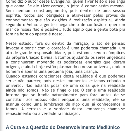
Como diz o autor deste Evangelho, quem tiver feito o seu angú
que coma. Se ele tiver caroço, o jeito é comer assim mesmo.
Sem nenhum constrangimento, pois dentro de uma sessão
espírita, todos são obrigados a atravessar pelas provas de
conhecimento que são exigidas à realização espiritual. Ainda
segundo o Velho: a gente chega cheio de confusão e quer um
mar de rosas? Não é possível. Tudo aquilo que a gente bota pra
fora na hora do aperto é nosso.
Neste estado, fora ou dentro da miração, o ato de pensar,
invocar e sentir com o coração é uma poderosa chamada, um
ato de grande responsabilidade, pois estamos sendo cúmplices
da própria Criação Divina. Estamos ajudando os seres angelicais
a continuarem movendo as poderosas energias que deram
origem, e ainda hoje estão plasmando o nosso universo, onde o
homem é apenas uma pequena jóia, uma criança.
Quando estamos conscientes desta realidade é que podemos
ser e não parecer, pois nestes momentos estamos criando o
universo. Não adianta posar de uma coisa que na realidade
ainda não somos. Não se finge o ser. O ser é uma realidade
interna que se irradia naturalmente para fora. Antes de se
constituir aos nossos olhos enquanto uma realidade, ele se
insinua como uma lembrança de algo que já conhecemos e
fomos. A certeza e a verdade desta lembrança chama-se
renascimento ou a verdadeira iniciação.
A Cura e a Questão do Desenvolvimento Mediúnico