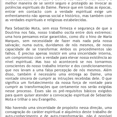
melhor maneira de se sentir seguro e protegido ao invocar as
potências espirituais do Daime. Parece que em todas as épocas,
entrar em contacto com a verdade espiritual exige um
enfrentamento não apenas social e histórico, mas também com
as verdades espirituais e religiosas estabelecidas.
Para Sebastião Mota, sem essa firmeza e segurança de que a
Doutrina nos fala, nosso trabalho oscila entre dois extremos:
uma hora pensamos estar garantidos, como diz o hino de Maria
Marques, sem necessidade de fazer mais nada pela nossa
salvação; numa outra, duvidamos de nós mesmos, de nossa
capacidade de se transformar. Ambos os procedimentos são
falhos. É preciso apenas insistir em uma sinceridade interna,
um compromisso com a verdade para elevar nossa existência ao
nível espiritual. Mas isso só acontecerá se nos tornarmos
conscientes do nosso trabalho interior e dos condicionamentos
que nos levam a uma falsa percepção de nós mesmos. Além
disso, também é necessário uma entrega ao Daime, uma
vontade sincera de cumprir as intruções recebidas dele. O que
significa um fortalecimento da nossa força de vontade para
cumprir as transformações que certamente nos serão exigidas
nesse processo. Esses são os pré-requisitos básicos exigidos
para quem quiser atender a convocação espiritual de Sebastião
Mota e trilhar o seu Evangelho.
Não havendo uma sinceridade de propósito nessa direção, uma
consagração do caráter espiritual e alquímico deste trabalho de
auto-conhecimento e de auto-transformação, não é possível