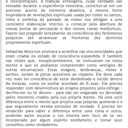
e interpretações. A tradição enteógena, cujas verdades são
testadas durante a experiência visionária, constitui-se em um
precioso acervo da memória akashica, a mesma fonte
inspiradora de revelações espirituais usada por todos os santos,
rishis e profetas do passado. As visões nos obrigam a uma
constante elaboração interior, a começar pela abertura de
nossas portas de percepção e dos nossos canais mediúnicos.
Fazem-nos progredir lentamente da consciência dos fenômenos
psíquicos até atravessar as fronteiras dos domínios
propriamente espirituais.
Sebastião Mota nos ensinava a acreditar nas sincronicidades que
eram criadas no estado de consciência expandida. E também
nas visões que, inexplicavelmente, se insinuavam na nossa
mente e que só podíamos compreender como vestígios de
outras encarnações. Essas imagens, lembranças, visões e
sonhos, seriam as pistas acessíveis ao viajante. Ele deve cada
vez mais ter consciência de estar desdobrado e lúcido dentro
da miração, como no sonhar acordado de D.Juan. Ele precisa
responder com desenvoltura ao enigma proposto pela esfínge -
decifra-me ou te devoro - para não ser enganado ou devorado
pelos monstros criados pela sua própria mente. Há uma sutil
diferença entre a mente que projeta suas próprias quimeras e a
que seguramente recebe emissões de verdade. É preciso ter
renascido para saber a diferença entre uma coisa e outra,
podendo assim escutar a voz interna sem risco de se ver
incorporado por algum espírito zombeteiro e tomar seus
conselhos como verdadeiros.