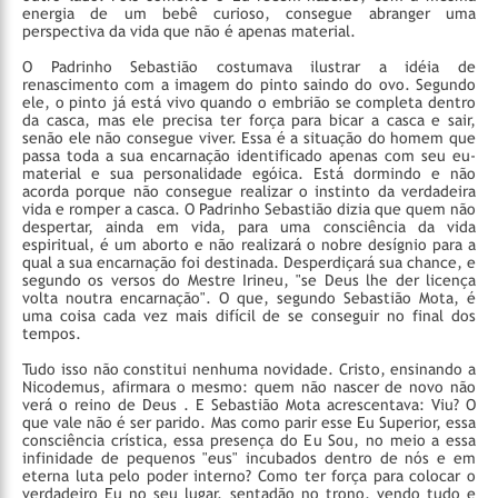
energia de um bebê curioso, consegue abranger uma
perspectiva da vida que não é apenas material.
O Padrinho Sebastião costumava ilustrar a idéia de
renascimento com a imagem do pinto saindo do ovo. Segundo
ele, o pinto já está vivo quando o embrião se completa dentro
da casca, mas ele precisa ter força para bicar a casca e sair,
senão ele não consegue viver. Essa é a situação do homem que
passa toda a sua encarnação identificado apenas com seu eu-
material e sua personalidade egóica. Está dormindo e não
acorda porque não consegue realizar o instinto da verdadeira
vida e romper a casca. O Padrinho Sebastião dizia que quem não
despertar, ainda em vida, para uma consciência da vida
espiritual, é um aborto e não realizará o nobre desígnio para a
qual a sua encarnação foi destinada. Desperdiçará sua chance, e
segundo os versos do Mestre Irineu, "se Deus lhe der licença
volta noutra encarnação". O que, segundo Sebastião Mota, é
uma coisa cada vez mais difícil de se conseguir no final dos
tempos.
Tudo isso não constitui nenhuma novidade. Cristo, ensinando a
Nicodemus, afirmara o mesmo: quem não nascer de novo não
verá o reino de Deus . E Sebastião Mota acrescentava: Viu? O
que vale não é ser parido. Mas como parir esse Eu Superior, essa
consciência crística, essa presença do Eu Sou, no meio a essa
infinidade de pequenos "eus" incubados dentro de nós e em
eterna luta pelo poder interno? Como ter força para colocar o
verdadeiro Eu no seu lugar, sentadão no trono, vendo tudo e