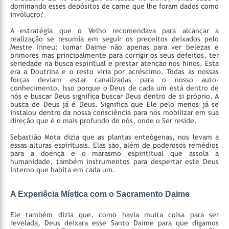
dominando esses depósitos de carne que lhe foram dados como
invólucro?
A estratégia que o Velho recomendava para alcançar a
realização se resumia em seguir os preceitos deixados pelo
Mestre Irineu: tomar Daime não apenas para ver belezas e
primores mas principalmente para corrigir os seus defeitos, ter
seriedade na busca espiritual e prestar atenção nos hinos. Esta
era a Doutrina e o resto viria por acréscimo. Todas as nossas
forças deviam estar canalizadas para o nosso auto-
conhecimento. Isso porque o Deus de cada um está dentro de
nós e buscar Deus significa buscar Deus dentro de si próprio. A
busca de Deus já é Deus. Significa que Ele pelo menos já se
instalou dentro da nossa consciência para nos mobilizar em sua
direção que é o mais profundo de nós, onde o Ser reside.
Sebastião Mota dizia que as plantas enteógenas, nos levam a
essas alturas espirituais. Elas são, além de poderosos remédios
para a doença e o marasmo espirititual que assola a
humanidade, também instrumentos para despertar este Deus
Interno que habita em cada um.
A Experiêcia Mística com o Sacramento Daime
Ele também dizia que, como havia muita coisa para ser
revelada, Deus deixara esse Santo Daime para que digamos