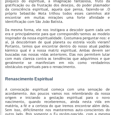
psíquico do espiritual, a imaginação fantasiosa, fruto da
gratificação ou da frustação dos desejos, do poder plasmador
da consciência espiritual, aquela que pensa, fazendo-se .O
próprio Sebastião Mota trilhou todos esses caminhos até
encontrar em muitas mirações uma forte afinidade e
identificação com São João Batista.
Da mesma forma, ele nos instigava a descobir quem cada um
era e principalmente para que correspondês¬semos ao modelo
inspirador da nossa espiritualidade. Costumava perguntar-nos: e
aí, já descobriram de qual planeta ou estrela vocês vieram?
Portanto, temos que encontrar dentro do nosso atual padrão
kármico qual é a nossa matriz espiritual. Ambas devem ser
buscadas nas nossas vidas anteriores. Elas nos permitem lutar
com mais clareza contra as tendências que adquirimos e que
geralmente se manifestam em nós como verdadeiros
obstáculos espirituais para o renascimento.
Renascimento Espiritual
A convocação espiritual começa com uma sensação de
acordamento. Aos poucos vamos nos relembrando da nossa
origem e iniciando a gestação espiritual para o novo
nascimento, quando receberemos, ainda nesta vida em
matéria, a fé e a certeza do que iremos encontrar além dela.
Sem isso, dificilmente nos manteremos auto-conscientes do
outro lado. Pois somente o Eu recém-nascido, com a mesma