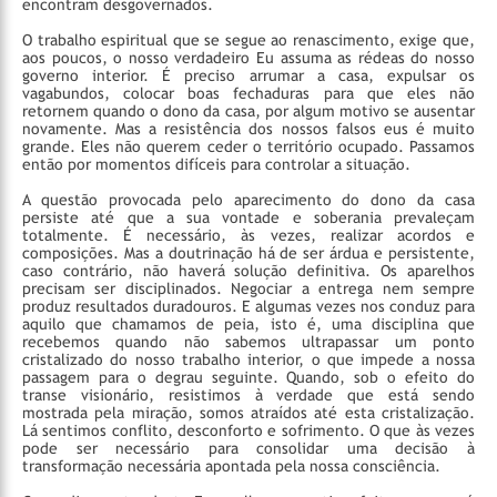
encontram desgovernados.
O trabalho espiritual que se segue ao renascimento, exige que,
aos poucos, o nosso verdadeiro Eu assuma as rédeas do nosso
governo interior. É preciso arrumar a casa, expulsar os
vagabundos, colocar boas fechaduras para que eles não
retornem quando o dono da casa, por algum motivo se ausentar
novamente. Mas a resistência dos nossos falsos eus é muito
grande. Eles não querem ceder o território ocupado. Passamos
então por momentos difíceis para controlar a situação.
A questão provocada pelo aparecimento do dono da casa
persiste até que a sua vontade e soberania prevaleçam
totalmente. É necessário, às vezes, realizar acordos e
composições. Mas a doutrinação há de ser árdua e persistente,
caso contrário, não haverá solução definitiva. Os aparelhos
precisam ser disciplinados. Negociar a entrega nem sempre
produz resultados duradouros. E algumas vezes nos conduz para
aquilo que chamamos de peia, isto é, uma disciplina que
recebemos quando não sabemos ultrapassar um ponto
cristalizado do nosso trabalho interior, o que impede a nossa
passagem para o degrau seguinte. Quando, sob o efeito do
transe visionário, resistimos à verdade que está sendo
mostrada pela miração, somos atraídos até esta cristalização.
Lá sentimos conflito, desconforto e sofrimento. O que às vezes
pode ser necessário para consolidar uma decisão à
transformação necessária apontada pela nossa consciência.