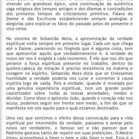
vivendo um grandioso épico, uma continuação da autêntica
saga religiosa dos tempos antigos e dos dilemas e contradições
dos primeiros tempos do cristianismo primitivo. Falava do
Daime e das Escrituras estabelecendo sempre analogias e
alegorias para explicar os fatos do passado pelos do presente e
vice-versa.
No sistema de Sebastião Mota, a apresentação da verdade
espiritual vinha sempre em primeiro lugar. Cada um que chega
até o Daime, parecendo ou fingindo que é alguma coisa, tem
que apresentar aquilo que verdadeiramente é. A verdade do
nosso ser nos é exigida a cada momento. É ele que nos diz que
perante a força espiritual presente no trabalho, dentro do
quebra-cabeça da miração é preciso resistência na matéria e
coragem no espírito. Sebastião Mota dizia que se tivéssemos
humildade a verdade poderia nos curar e converter à causa
espírita logo de saída. Pois a verdade, quando é revelada por
uma genuína experiência espiritual, tem um grande poder
cauterizador sobre todas as nossas ansiedades, medos e
dúvidas. Como disse o apóstolo João, quando o coração não nos
acusa, podemos seguir em frente sem medo, a fim de que se
manifeste em nós aquilo para o qual estamos destinados.
Uma vez que sentimos o efeito dessa convocação para a vida
espiritual por intermédio da verdade, passamos a anelar pelo
nosso ser verdadeiro, o famoso ser e não parecer que o
Padrinho gostava tanto de repetir em suas preleições. O Mestre
Irineu aconselhava a fazer o bem e não fazer o mal. Essa é a