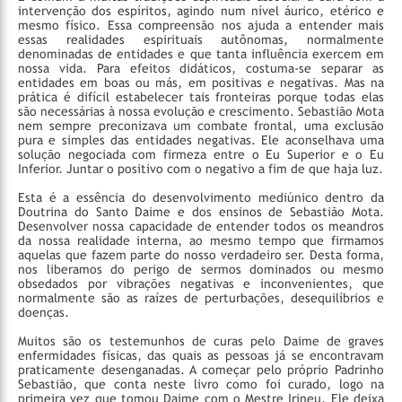
intervenção dos espíritos, agindo num nível áurico, etérico e
mesmo físico. Essa compreensão nos ajuda a entender mais
essas realidades espirituais autônomas, normalmente
denominadas de entidades e que tanta influência exercem em
nossa vida. Para efeitos didáticos, costuma-se separar as
entidades em boas ou más, em positivas e negativas. Mas na
prática é difícil estabelecer tais fronteiras porque todas elas
são necessárias à nossa evolução e crescimento. Sebastião Mota
nem sempre preconizava um combate frontal, uma exclusão
pura e simples das entidades negativas. Ele aconselhava uma
solução negociada com firmeza entre o Eu Superior e o Eu
Inferior. Juntar o positivo com o negativo a fim de que haja luz.
Esta é a essência do desenvolvimento mediúnico dentro da
Doutrina do Santo Daime e dos ensinos de Sebastião Mota.
Desenvolver nossa capacidade de entender todos os meandros
da nossa realidade interna, ao mesmo tempo que firmamos
aquelas que fazem parte do nosso verdadeiro ser. Desta forma,
nos liberamos do perigo de sermos dominados ou mesmo
obsedados por vibrações negativas e inconvenientes, que
normalmente são as raízes de perturbações, desequilíbrios e
doenças.
Muitos são os testemunhos de curas pelo Daime de graves
enfermidades físicas, das quais as pessoas já se encontravam
praticamente desenganadas. A começar pelo próprio Padrinho
Sebastião, que conta neste livro como foi curado, logo na
primeira vez que tomou Daime com o Mestre Irineu. Ele deixa