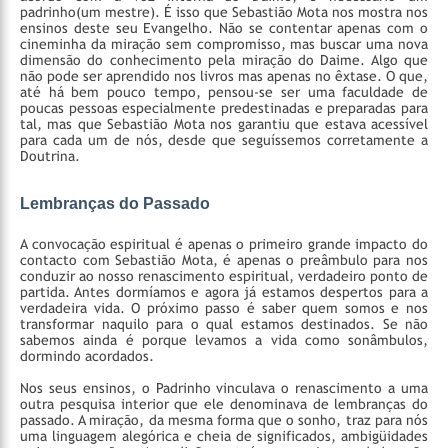
padrinho(um mestre). É isso que Sebastião Mota nos mostra nos
ensinos deste seu Evangelho. Não se contentar apenas com o
cineminha da miração sem compromisso, mas buscar uma nova
dimensão do conhecimento pela miração do Daime. Algo que
não pode ser aprendido nos livros mas apenas no êxtase. O que,
até há bem pouco tempo, pensou-se ser uma faculdade de
poucas pessoas especialmente predestinadas e preparadas para
tal, mas que Sebastião Mota nos garantiu que estava acessível
para cada um de nós, desde que seguíssemos corretamente a
Doutrina.
Lembranças do Passado
A convocação espiritual é apenas o primeiro grande impacto do
contacto com Sebastião Mota, é apenas o preâmbulo para nos
conduzir ao nosso renascimento espiritual, verdadeiro ponto de
partida. Antes dormíamos e agora já estamos despertos para a
verdadeira vida. O próximo passo é saber quem somos e nos
transformar naquilo para o qual estamos destinados. Se não
sabemos ainda é porque levamos a vida como sonâmbulos,
dormindo acordados.
Nos seus ensinos, o Padrinho vinculava o renascimento a uma
outra pesquisa interior que ele denominava de lembranças do
passado. A miração, da mesma forma que o sonho, traz para nós
uma linguagem alegórica e cheia de significados, ambigüidades