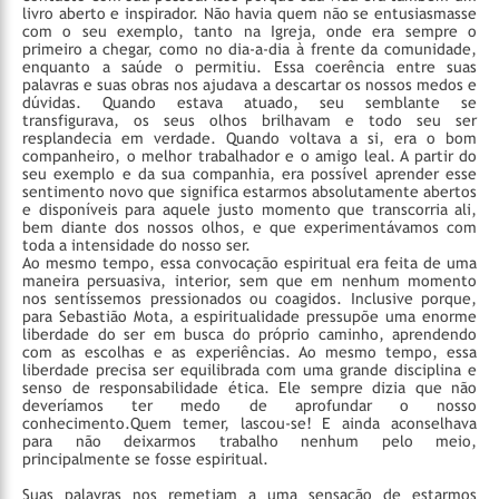
livro aberto e inspirador. Não havia quem não se entusiasmasse
com o seu exemplo, tanto na Igreja, onde era sempre o
primeiro a chegar, como no dia-a-dia à frente da comunidade,
enquanto a saúde o permitiu. Essa coerência entre suas
palavras e suas obras nos ajudava a descartar os nossos medos e
dúvidas. Quando estava atuado, seu semblante se
transfigurava, os seus olhos brilhavam e todo seu ser
resplandecia em verdade. Quando voltava a si, era o bom
companheiro, o melhor trabalhador e o amigo leal. A partir do
seu exemplo e da sua companhia, era possível aprender esse
sentimento novo que significa estarmos absolutamente abertos
e disponíveis para aquele justo momento que transcorria ali,
bem diante dos nossos olhos, e que experimentávamos com
toda a intensidade do nosso ser.
Ao mesmo tempo, essa convocação espiritual era feita de uma
maneira persuasiva, interior, sem que em nenhum momento
nos sentíssemos pressionados ou coagidos. Inclusive porque,
para Sebastião Mota, a espiritualidade pressupõe uma enorme
liberdade do ser em busca do próprio caminho, aprendendo
com as escolhas e as experiências. Ao mesmo tempo, essa
liberdade precisa ser equilibrada com uma grande disciplina e
senso de responsabilidade ética. Ele sempre dizia que não
deveríamos ter medo de aprofundar o nosso
conhecimento.Quem temer, lascou-se! E ainda aconselhava
para não deixarmos trabalho nenhum pelo meio,
principalmente se fosse espiritual.
Suas palavras nos remetiam a uma sensação de estarmos