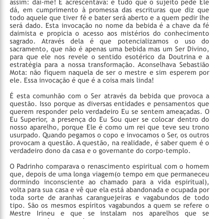
assim: dai-me! E acrescentava: e tudo que o sujeito pede Ele
dá, em cumprimento à promessa das escrituras que diz que
todo aquele que tiver fé e bater será aberto e a quem pedir lhe
será dado. Esta invocação no nome da bebida é a chave da fé
daimista e propicia o acesso aos mistérios do conhecimento
sagrado. Através dela é que potencializamos o uso do
sacramento, que não é apenas uma bebida mas um Ser Divino,
para que ele nos revele o sentido esotérico da Doutrina e a
estratégia para a nossa transformação. Aconselhava Sebastião
Mota: não fiquem naquela de ser o mestre e sim esperem por
ele. Essa invocação é que é a coisa mais linda!
É esta comunhão com o Ser através da bebida que provoca a
questão. Isso porque as diversas entidades e pensamentos que
querem responder pelo verdadeiro Eu se sentem ameaçadas. O
Eu Superior, a presença do Eu Sou quer se colocar dentro do
nosso aparelho, porque Ele é como um rei que teve seu trono
usurpado. Quando pegamos o copo e invocamos o Ser, os outros
provocam a questão. A questão, na realidade, é saber quem é o
verdadeiro dono da casa e o governante do corpo-templo.
O Padrinho comparava o renascimento espiritual com o homem
que, depois de uma longa viagem(o tempo em que permaneceu
dormindo inconsciente ao chamado para a vida espiritual),
volta para sua casa e vê que ela está abandonada e ocupada por
toda sorte de aranhas caranguejeiras e vagabundos de todo
tipo. São os mesmos espíritos vagabundos a quem se refere o
Mestre Irineu e que se instalam nos aparelhos que se