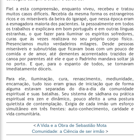
Fiel a esta compreensão, enquanto viveu, recebeu e tratou
muitos casos difíceis. Recebia da mesma forma os estrangeiros
ricos e os miseráveis da beira do igarapé, que nessa época eram
a esmagadora maioria dos pacientes. Ia pessoalmente em todos
os trabalhos e explicava em bom português e em outras línguas
estranhas, o que fazer para iluminar os espíritos sofredores,
curas que às vezes realizava no seu próprio corpo físico.
Presenciamos muito verdadeiros milagres. Desde pessoas
miseráveis e subnutridas que ficavam boas com um pouco de
comida e de amor, até dementes acorrentados trazidos de
canoa por parentes até ele e que o Padrinho mandava soltar já
no porto. E que, para o espanto de todos, se tornavam
imediatamente dóceis.
Para ele, iluminação, cura, renascimento, mediunidade,
encarnação, tudo isso eram graus de iniciação que de forma
alguma estavam separadas do dia-a-dia da comunidade
espiritual e suas batalhas. Seu sistema de sádhana ou prática
espiritual era zen e dinâmico, pouco afeito a uma postura
quietista de contemplação. Exigia de cada irmão um esforço
simultâneo em três frentes: auto-conhecimento, caridade e
vida comunitária.
<
A Vida e a Obra de Sebastião Mota
Comunidade: a Ciência de ser irmão
>