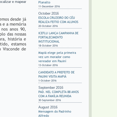
localizar e mapear
Planalto
11-December-2016
October 2016
ESCOLA CRUZEIRO DO CÉU
iemos desde já
REALIZA FEITIO COM ALUNOS
ra e a memória
20-October-2016
 nos anos 90,
ICEFLU LANÇA CAMPANHA DE
plo das nossas
FORTALECIMENTO
ra, história e
INSTITUCIONAL
tido, estamos
18-October-2016
 Visconde de
Mapiá elege pela primeira
vez um morador como
vereador em Pauiní
13-October-2016
CANDIDATO A PREFEITO DE
PAUINI VISITA MAPIÁ
1-October-2016
September 2016
PAD. NEL COMPLETA 88 ANOS
COM A FAMÍLIA REUNIDA
30-September-2016
August 2016
Mensagem do Padrinho
Alfredo