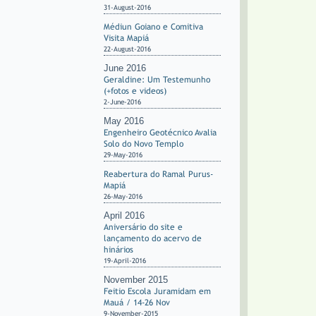
31-August-2016
Médiun Goiano e Comitiva
Visita Mapiá
22-August-2016
June 2016
Geraldine: Um Testemunho
(+fotos e videos)
2-June-2016
May 2016
Engenheiro Geotécnico Avalia
Solo do Novo Templo
29-May-2016
Reabertura do Ramal Purus-
Mapiá
26-May-2016
April 2016
Aniversário do site e
lançamento do acervo de
hinários
19-April-2016
November 2015
Feitio Escola Juramidam em
Mauá / 14-26 Nov
9-November-2015