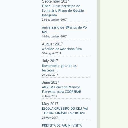
September 2017
Flona Purus participa de
Seminário Plano de Gestão
Integrada
28-September-2017
Aniversário de 89 anos do Vô
Nel
14-September-2017
August 2017
A Saúde da Madrinha Rita
30-August-2017
July 2017
Novamente girando os
festejos...
29-July-2017
June 2017
AMVCM Concede Manejo
Florestal para COOPERAR
7-June-2017
May 2017
ESCOLA CRUZEIRO DO CÉU VAI
TER UM GINÁSIO ESPORTIVO
25-May-2017
PREFEITA DE PAUINI VISITA