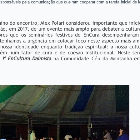
 responsáveis pela comunicação que queiram cooperar com a tarefa inicial de 
mino do encontro, Alex Polari considerou importante que inic
ção, em 2017, de um evento mais amplo para debater a cultu
dores que os seminários festivos do EnCura desempenharam
 tenhamos a urgência em colocar foco neste aspecto mais am
ossa identidade enquanto tradição espiritual: a nossa cultu
bém num fator de cura e de coesão institucional. Neste sen
o
Iº EnCultura Daimista
na Comunidade Céu da Montanha em