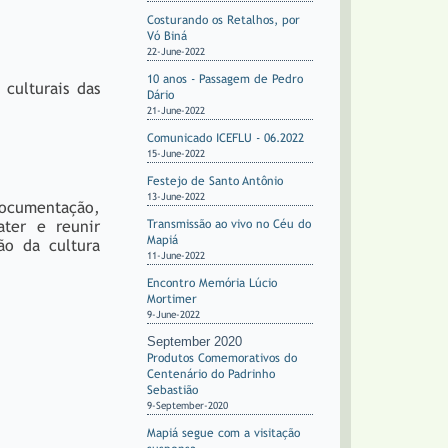
Costurando os Retalhos, por
Vó Biná
22-June-2022
10 anos - Passagem de Pedro
culturais das
Dário
21-June-2022
Comunicado ICEFLU - 06.2022
15-June-2022
Festejo de Santo Antônio
13-June-2022
Documentação,
ter e reunir
Transmissão ao vivo no Céu do
Mapiá
ão da cultura
11-June-2022
Encontro Memória Lúcio
Mortimer
9-June-2022
September 2020
Produtos Comemorativos do
Centenário do Padrinho
Sebastião
9-September-2020
Mapiá segue com a visitação