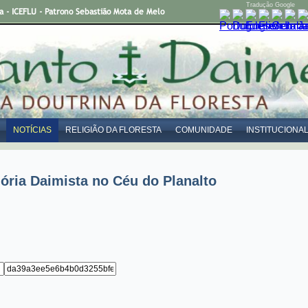
Tradução Google
- ICEFLU - Patrono Sebastião Mota de Melo
NOTÍCIAS
RELIGIÃO DA FLORESTA
COMUNIDADE
INSTITUCIONA
ria Daimista no Céu do Planalto