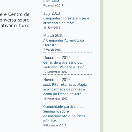
DIRETORIA
9-January-2019
July 2018
te e Centro de
Campanha 'Floresta em pé e
onversa sobre
artesanato na mão!'
ativar o fluxo
31-July-2018
March 2018
A Campanha 'Aprendiz da
Floresta'
7-March-2018
December 2017
Cenas do aniversário dos
Padrinhos Valdete e Dodô
10-December-2017
November 2017
Mad. Rita retorna ao Mapiá
acompanhada da primeira
dama do Estado do Acre
11-November-2017
Comunidade participa de
Seminário sobre
desmatamento e políticas
públicas
8-November-2017