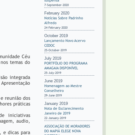
suspensa
7-September-2020
February 2020
Notícias Sobre Padrinho
Alfredo
24-February-2020
October 2019
Lançamento Novo Acervo
CEDOC
25-October-2019
comunidade Céu
July 2019
 nos temas do
PORTFÓLIO DO PROGRAMA
AMAGAIA DISPONÍVEL
25-July-2019
isão integrada
June 2019
. Apresentação
Homenagem ao Mestre
Conselheiro
29-June-2019
 e reunião dos
hores práticas
January 2019
Nota de Esclarecimento
Janeiro de 2019
e iniciativas
22-January-2019
imagem, audio,
ASSOCIAÇÃO DE MORADORES
DO MAPIÁ ELEGE NOVA
 e dicas para