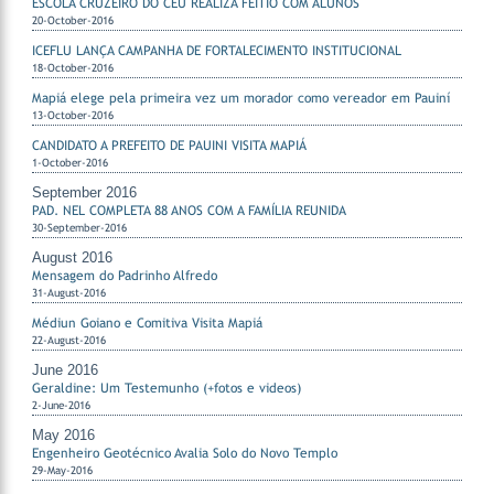
ESCOLA CRUZEIRO DO CÉU REALIZA FEITIO COM ALUNOS
20-October-2016
ICEFLU LANÇA CAMPANHA DE FORTALECIMENTO INSTITUCIONAL
18-October-2016
Mapiá elege pela primeira vez um morador como vereador em Pauiní
13-October-2016
CANDIDATO A PREFEITO DE PAUINI VISITA MAPIÁ
1-October-2016
September 2016
PAD. NEL COMPLETA 88 ANOS COM A FAMÍLIA REUNIDA
30-September-2016
August 2016
Mensagem do Padrinho Alfredo
31-August-2016
Médiun Goiano e Comitiva Visita Mapiá
22-August-2016
June 2016
Geraldine: Um Testemunho (+fotos e videos)
2-June-2016
May 2016
Engenheiro Geotécnico Avalia Solo do Novo Templo
29-May-2016