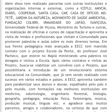
Além disso tem realizado parcerias com outras instituições e
organizações internas e externas, como a ICEFLU, AMVCM,
IDARIS, COOPERAR, SANTA CASA, CMF, CASA DE OFÍCIOS MD.
TETÊ, JARDIM DA NATUREZA, MOVIMENTO DE SAÚDE AMBIENTAL,
FUNDAÇÃO COLIBRI, IRMANDADE DO JAPÃO, ISAVIÇOSA,
Universidade Federal de Viçosa, Ministério do Turismo e outras,
na realização de oficinas e cursos de capacitação e aproveita a
visita de irmãos e profissionais que visitam a Comunidade para
promover palestras e aulas sobre os mais diversos temas.
Em
sua frente pedagógica mais avançada a EECC tem mantido
contato com o projeto Escola da Ponte, do professor José
Pacheco, que esteve no Mapiá ministrando uma palestra no
Amagaia e visitou a Escola. Após vários contatos e visitas ao
Projeto, busca-se viabilizar um convênio com o Projeto, que
possibilitaria a introdução de um revolucionário sistema
educacional na Comunidade, que já vem sendo realizado com
sucesso em vários estados e países.
A EECC aproveita também
para parabenizar seus alunos e alunas, espalhados pelo país e
pelo mundo, com formações nas melhores instituições em
medicina, odontologia, engenharia florestal, biologia,
geografia, pedagogia, educação física, fisioterapia, música,
produção musical, línguas etc. e agradece seus muitos
parceiros, amigos e colaboradores, na certeza de que com