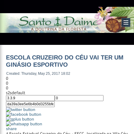
ESCOLA CRUZEIRO DO CÉU VAI TER UM
GINÁSIO ESPORTIVO
Created: Thursday, May 25, 2017 18:02
0
0
0
s2sdefault
share
A Escola Estadual Cruzeiro do Céu - EECC, localizada na Vila Céu