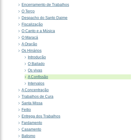
Encerramento de Trabalhos
O Terço
Despacho do Santo Daime
Fiscalização
O Canto e a Música
O Maracá
A Oração
Os Hinários
Introdução
O Bailado
Os vivas
A Confissão
Intervalos
A Concentração
Trabalhos de Cura
Santa Missa
Feitio
Entrega dos Trabalhos
Fardamento
Casamento
Batismo