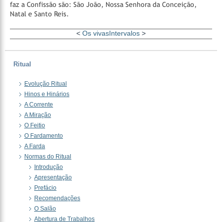
faz a Confissão são: São João, Nossa Senhora da Conceição,
Natal e Santo Reis.
<
Os vivas
Intervalos
>
Ritual
Evolução Ritual
Hinos e Hinários
A Corrente
A Miração
O Feitio
O Fardamento
A Farda
Normas do Ritual
Introdução
Apresentação
Prefácio
Recomendações
O Salão
Abertura de Trabalhos