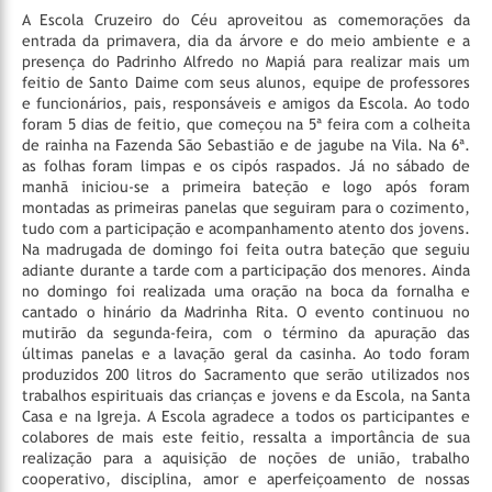
A Escola Cruzeiro do Céu aproveitou as comemorações da
entrada da primavera, dia da árvore e do meio ambiente e a
presença do Padrinho Alfredo no Mapiá para realizar mais um
feitio de Santo Daime com seus alunos, equipe de professores
e funcionários, pais, responsáveis e amigos da Escola.
Ao todo
foram 5 dias de feitio, que começou na 5ª feira com a colheita
de rainha na Fazenda São Sebastião e de jagube na Vila. Na 6ª.
as folhas foram limpas e os cipós raspados. Já no sábado de
manhã iniciou-se a primeira bateção e logo após foram
montadas as primeiras panelas que seguiram para o cozimento,
tudo com a participação e acompanhamento atento dos jovens.
Na madrugada de domingo foi feita outra bateção que seguiu
adiante durante a tarde com a participação dos menores.
Ainda
no domingo foi realizada uma oração na boca da fornalha e
cantado o hinário da Madrinha Rita. O evento continuou no
mutirão da segunda-feira, com o término da apuração das
últimas panelas e a lavação geral da casinha. Ao todo foram
produzidos 200 litros do Sacramento que serão utilizados nos
trabalhos espirituais das crianças e jovens e da Escola, na Santa
Casa e na Igreja.
A Escola agradece a todos os participantes e
colabores de mais este feitio, ressalta a importância de sua
realização para a aquisição de noções de união, trabalho
cooperativo, disciplina, amor e aperfeiçoamento de nossas