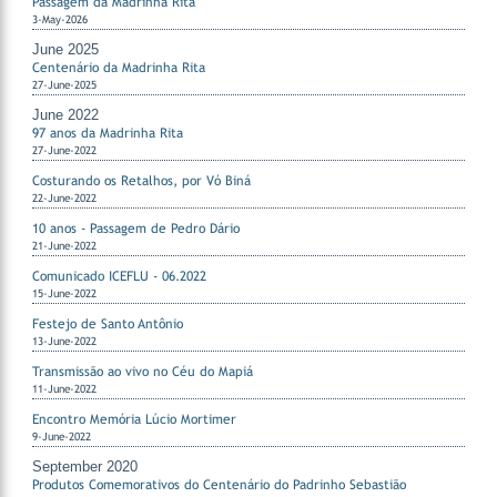
Passagem da Madrinha Rita
3-May-2026
June 2025
Centenário da Madrinha Rita
27-June-2025
June 2022
97 anos da Madrinha Rita
27-June-2022
Costurando os Retalhos, por Vó Biná
22-June-2022
10 anos - Passagem de Pedro Dário
21-June-2022
Comunicado ICEFLU - 06.2022
15-June-2022
Festejo de Santo Antônio
13-June-2022
Transmissão ao vivo no Céu do Mapiá
11-June-2022
Encontro Memória Lúcio Mortimer
9-June-2022
September 2020
Produtos Comemorativos do Centenário do Padrinho Sebastião