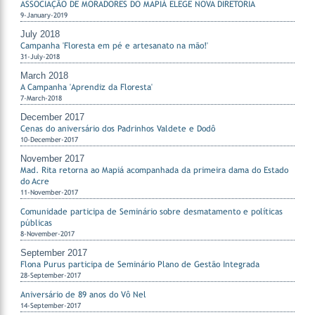
ASSOCIAÇÃO DE MORADORES DO MAPIÁ ELEGE NOVA DIRETORIA
9-January-2019
July 2018
Campanha 'Floresta em pé e artesanato na mão!'
31-July-2018
March 2018
A Campanha 'Aprendiz da Floresta'
7-March-2018
December 2017
Cenas do aniversário dos Padrinhos Valdete e Dodô
10-December-2017
November 2017
Mad. Rita retorna ao Mapiá acompanhada da primeira dama do Estado
do Acre
11-November-2017
Comunidade participa de Seminário sobre desmatamento e políticas
públicas
8-November-2017
September 2017
Flona Purus participa de Seminário Plano de Gestão Integrada
28-September-2017
Aniversário de 89 anos do Vô Nel
14-September-2017