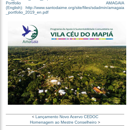
Portfolio AMAGAIA
(English): http://www.santodaime.org/site/files/sdadmin/amagaia
_portfolio_2019_en.pdf
<
Lançamento Novo Acervo CEDOC
Homenagem ao Mestre Conselheiro
>