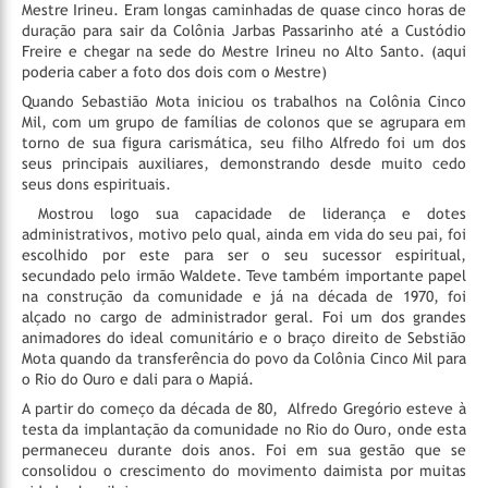
Mestre Irineu. Eram longas caminhadas de quase cinco horas de
duração para sair da Colônia Jarbas Passarinho até a Custódio
Freire e chegar na sede do Mestre Irineu no Alto Santo. (aqui
poderia caber a foto dos dois com o Mestre)
Quando Sebastião Mota iniciou os trabalhos na Colônia Cinco
Mil, com um grupo de famílias de colonos que se agrupara em
torno de sua figura carismática, seu filho Alfredo foi um dos
seus principais auxiliares, demonstrando desde muito cedo
seus dons espirituais.
Mostrou logo sua capacidade de liderança e dotes
administrativos, motivo pelo qual, ainda em vida do seu pai, foi
escolhido por este para ser o seu sucessor espiritual,
secundado pelo irmão Waldete. Teve também importante papel
na construção da comunidade e já na década de 1970, foi
alçado no cargo de administrador geral. Foi um dos grandes
animadores do ideal comunitário e o braço direito de Sebstião
Mota quando da transferência do povo da Colônia Cinco Mil para
o Rio do Ouro e dali para o Mapiá.
A partir do começo da década de 80,
Alfredo Gregório esteve à
testa da implantação da comunidade no Rio do Ouro, onde esta
permaneceu durante dois anos. Foi em sua gestão que se
consolidou o crescimento do movimento daimista por muitas