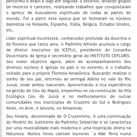
percorreu o Brasil e logo em seguida
o exterior, levando grupos
de músicos e cantores, realizando trabalhos que conquistaram
o apreço de buscadores espirituais de todas as partes do
mundo. Foi a partir esta época que se formaram os núcleos
daimistas na Holanda, Espanha, Itália, Bélgica, Estados Unidos,
etc.
Lider espiritual inconteste, conhecedor profundo da doutrina e
da floresta que tanto ama, o Padrinho Alfredo acumula o cargo
de diretor executivo da ICEFLU, presidente do Conselho
Doutrinário da Igreja e secretário geral do INSTITUTO CEFLURIS.
Seu maior objetivo agora, além do acompanhamento dos
diversos núcleos e igrejas no país e no exterior, é o trabalho
voltado para a própria Floresta Amazônica. Buscando realizar o
sonho de seu pai, retornou ao seringal Adélia no vale do Rio
Juruá, onde ambos nasceram. Aproveitando a rica experiência
na gestão do Céu do Mapiá, empenhou-se na construção da Vila
Ecológica Céu do Juruá e no melhoramento de outras
comunidades nos munícipios de Cruzeiro do Sul e Rodrigues
Alves, no Acre, e Ipixúna, no Amazonas.
Seu hinário, denominado de O Cruzeirinho, é uma continuação
do Hinário do Justiceiro do Padrinho Sebastião e se caracteriza
por uma musicalidade mais moderna e uma inspiração direta na
Natureza. Muitos hinos cantam louvores `a Mãe Terra numa