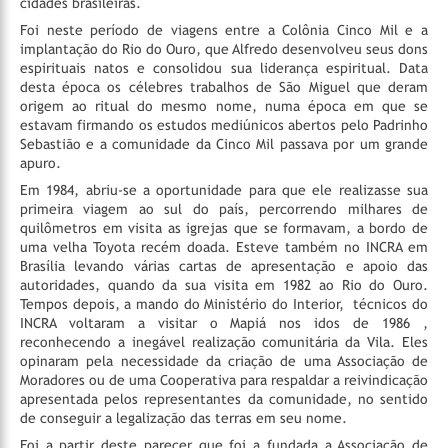
cidades brasileiras.
Foi neste período de viagens entre a Colônia Cinco Mil e a
implantação do Rio do Ouro, que Alfredo desenvolveu seus dons
espirituais natos e consolidou sua liderança espiritual. Data
desta época os célebres trabalhos de São Miguel que deram
origem ao ritual do mesmo nome, numa época em que se
estavam firmando os estudos mediúnicos abertos pelo Padrinho
Sebastião e a comunidade da Cinco Mil passava por um grande
apuro.
Em 1984, abriu-se a oportunidade para que ele realizasse sua
primeira viagem ao sul do país, percorrendo milhares de
quilômetros em visita as igrejas que se formavam, a bordo de
uma velha Toyota recém doada. Esteve também no INCRA em
Brasília levando várias cartas de apresentação e apoio das
autoridades, quando da sua visita em 1982 ao Rio do Ouro.
Tempos depois, a mando do Ministério do Interior,
técnicos do
INCRA voltaram a visitar o Mapiá nos idos de 1986 ,
reconhecendo a inegável realização comunitária da Vila. Eles
opinaram pela necessidade da criação de uma Associação de
Moradores ou de uma Cooperativa para respaldar a reivindicação
apresentada pelos representantes da comunidade, no sentido
de conseguir a legalização das terras em seu nome.
Foi a partir deste parecer que foi a fundada a Associação de