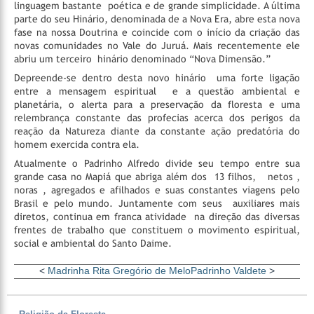
linguagem bastante
poética e de grande simplicidade. A última
parte do seu Hinário, denominada de a Nova Era, abre esta nova
fase na nossa Doutrina e coincide com o início da criação das
novas comunidades no Vale do Juruá. Mais recentemente ele
abriu um terceiro
hinário denominado “Nova Dimensão.”
Depreende-se dentro desta novo hinário
uma forte ligação
entre a mensagem espiritual
e a questão ambiental e
planetária, o alerta para a preservação da floresta e uma
relembrança constante das profecias acerca dos perigos da
reação da Natureza diante da constante ação predatória do
homem exercida contra ela.
Atualmente o Padrinho Alfredo divide seu tempo entre sua
grande casa no Mapiá que abriga além dos
13 filhos,
netos ,
noras , agregados e afilhados e suas constantes viagens pelo
Brasil e pelo mundo. Juntamente com seus
auxiliares mais
diretos, continua em franca atividade
na direção das diversas
frentes de trabalho que constituem o movimento espiritual,
social e ambiental do Santo Daime.
<
Madrinha Rita Gregório de Melo
Padrinho Valdete
>