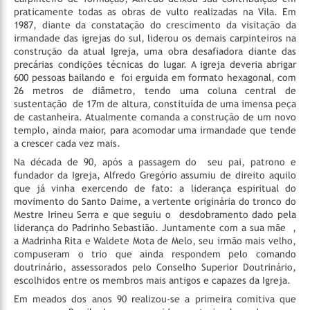
praticamente todas as obras de vulto realizadas na Vila. Em
1987, diante da constatação do crescimento da visitação da
irmandade das igrejas do sul, liderou os demais carpinteiros na
construção da atual Igreja, uma obra desafiadora diante das
precárias condições técnicas do lugar. A igreja deveria abrigar
600 pessoas bailando e
foi erguida em formato hexagonal, com
26 metros de diâmetro, tendo uma coluna central de
sustentação
de 17m de altura, constituída de uma imensa peça
de castanheira. Atualmente comanda a construção de um novo
templo, ainda maior, para acomodar uma irmandade que tende
a crescer cada vez mais.
Na década de 90, após a passagem do
seu pai, patrono e
fundador da Igreja, Alfredo Gregório assumiu de direito aquilo
que já vinha exercendo de fato: a liderança espiritual do
movimento do Santo Daime, a vertente originária do tronco do
Mestre Irineu Serra e que seguiu o
desdobramento dado pela
liderança do Padrinho Sebastião. Juntamente com a sua mãe
,
a Madrinha Rita e Waldete Mota de Melo, seu irmão mais velho,
compuseram o trio que ainda respondem pelo comando
doutrinário, assessorados pelo Conselho Superior Doutrinário,
escolhidos entre os membros mais antigos e capazes da Igreja.
Em meados dos anos 90 realizou-se a primeira comitiva que