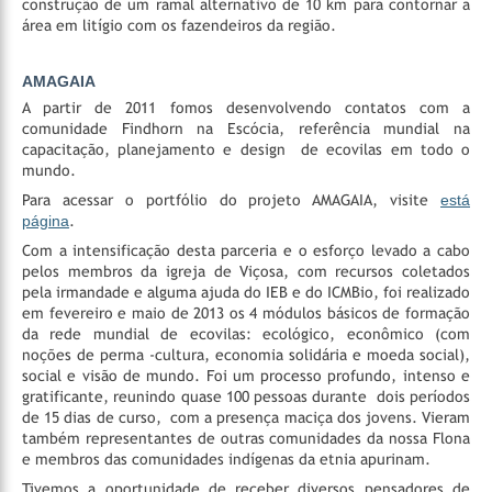
construção de um ramal alternativo de 10 km para contornar a
área em litígio com os fazendeiros da região.
AMAGAIA
A partir de 2011 fomos desenvolvendo contatos com a
comunidade Findhorn na Escócia, referência mundial na
capacitação, planejamento e design de ecovilas em todo o
mundo.
Para acessar o portfólio do projeto AMAGAIA, visite
está
página
.
Com a intensificação desta parceria e o esforço levado a cabo
pelos membros da igreja de Viçosa, com recursos coletados
pela irmandade e alguma ajuda do IEB e do ICMBio, foi realizado
em fevereiro e maio de 2013 os 4 módulos básicos de formação
da rede mundial de ecovilas: ecológico, econômico (com
noções de perma -cultura, economia solidária e moeda social),
social e visão de mundo. Foi um processo profundo, intenso e
gratificante, reunindo quase 100 pessoas durante dois períodos
de 15 dias de curso, com a presença maciça dos jovens. Vieram
também representantes de outras comunidades da nossa Flona
e membros das comunidades indígenas da etnia apurinam.
Tivemos a oportunidade de receber diversos pensadores de