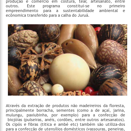
produção e comércio em costura, tear, artesanato, entre
outros. Este programa constitui-se no primeiro
empreendimento para a sustentabilidade ambiental e
ecônomica transferido para a calha do Juruá.
Através da extração de produtos não madeireiros da floresta,
principalmente borracha, sementes (como a de açaí, jarina,
mulungu, paxiubinha, por exemplo) para a confecção de
biojóias (pulseiras, anéis, cordões, entre outros artesanatos).
Os cipós e fibras (titica e ambé etc) também são utiliza-dos
para a confecção de utensílios domésticos (vassouras, peneiras,