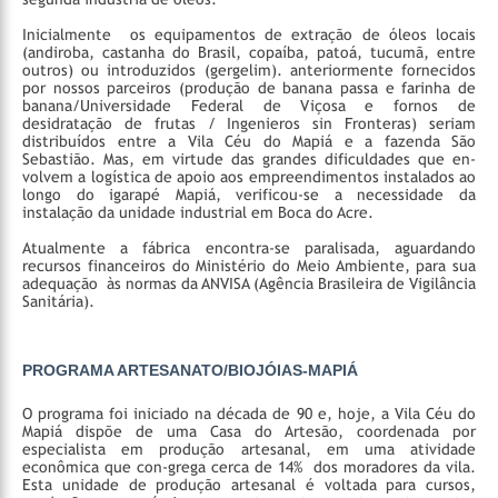
Inicialmente os equipamentos de extração de óleos locais
(andiroba, castanha do Brasil, copaíba, patoá, tucumã, entre
outros) ou introduzidos (gergelim). anteriormente fornecidos
por nossos parceiros (produção de banana passa e farinha de
banana/Universidade Federal de Viçosa e fornos de
desidratação de frutas / Ingenieros sin Fronteras) seriam
distribuídos entre a Vila Céu do Mapiá e a fazenda São
Sebastião. Mas, em virtude das grandes dificuldades que en-
volvem a logística de apoio aos empreendimentos instalados ao
longo do igarapé Mapiá, verificou-se a necessidade da
instalação da unidade industrial em Boca do Acre.
Atualmente a fábrica encontra-se paralisada, aguardando
recursos financeiros do Ministério do Meio Ambiente, para sua
adequação às normas da ANVISA (Agência Brasileira de Vigilância
Sanitária).
PROGRAMA ARTESANATO/BIOJÓIAS-MAPIÁ
O programa foi iniciado na década de 90 e, hoje, a Vila Céu do
Mapiá dispõe de uma Casa do Artesão, coordenada por
especialista em produção artesanal, em uma atividade
econômica que con-grega cerca de 14% dos moradores da vila.
Esta unidade de produção artesanal é voltada para cursos,