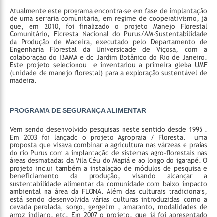
Atualmente este programa encontra-se em fase de implantação
de uma serraria comunitária, em regime de cooperativismo, já
que, em 2010, foi finalizado o projeto Manejo Florestal
Comunitário, Floresta Nacional do Purus/AM-Sustentabilidade
da Produção de Madeira, executado pelo Departamento de
Engenharia Florestal da Universidade de Viçosa, com a
colaboração do IBAMA e do Jardim Botânico do Rio de Janeiro.
Este projeto selecionou e inventariou a primeira gleba UMF
(unidade de manejo florestal) para a exploração sustentável de
madeira.
PROGRAMA DE SEGURANÇA ALIMENTAR
Vem sendo desenvolvido pesquisas neste sentido desde 1995 .
Em 2003 foi lançado o projeto Agropraia / Floresta, uma
proposta que visava combinar a agricultura nas várzeas e praias
do rio Purus com a implantação de sistemas agro-florestais nas
áreas desmatadas da Vila Céu do Mapiá e ao longo do igarapé. O
projeto inclui também a instalação de módulos de pesquisa e
beneficiamento da produção, visando alcançar a
sustentabilidade alimentar da comunidade com baixo impacto
ambiental na área da FLONA. Além das culturais tradicionais,
está sendo desenvolvida várias culturas introduzidas como a
cevada perolada, sorgo, gergelim , amaranto, modalidades de
arroz indiano, etc. Em 2007 o projeto, que já foi apresentado