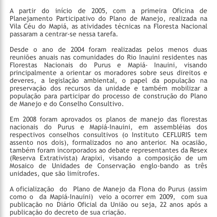
A partir do início de 2005, com a primeira Oficina de
Planejamento Participativo do Plano de Manejo, realizada na
Vila Céu do Mapiá, as atividades técnicas na Floresta Nacional
passaram a centrar-se nessa tarefa.
Desde o ano de 2004 foram realizadas pelos menos duas
reuniões anuais nas comunidades do Rio Inauini residentes nas
Florestas Nacionais do Purus e Mapiá- Inauini, visando
principalmente a orientar os moradores sobre seus direitos e
deveres, a legislação ambiental, o papel da população na
preservação dos recursos da unidade e também mobilizar a
população para participar do processo de construção do Plano
de Manejo e do Conselho Consultivo.
Em 2008 foram aprovados os planos de manejo das florestas
nacionais do Purus e Mapiá-Inauini, em assembléias dos
respectivos conselhos consultivos (o Instituto CEFLURIS tem
assento nos dois), formalizados no ano anterior. Na ocasião,
também foram incorporados ao debate representantes da Resex
(Reserva Extrativista) Arapixi, visando a composição de um
Mosaico de Unidades de Conservação englo-bando as três
unidades, que são limítrofes.
A oficialização do Plano de Manejo da Flona do Purus (assim
como o da Mapiá-Inauini) veio a ocorrer em 2009, com sua
publicação no Diário Oficial da União ou seja, 22 anos após a
publicação do decreto de sua criação.