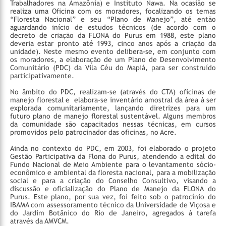
Trabalhadores na Amazônia) e Instituto Nawa. Na ocasião se
realiza uma Oficina com os moradores, focalizando os temas
“Floresta Nacional” e seu “Plano de Manejo”, até então
aguardando início de estudos técnicos (de acordo com o
decreto de criação da FLONA do Purus em 1988, este plano
deveria estar pronto até 1993, cinco anos após a criação da
unidade). Neste mesmo evento delibera-se, em conjunto com
os moradores, a elaboração de um Plano de Desenvolvimento
Comunitário (PDC) da Vila Céu do Mapiá, para ser construído
participativamente.
No âmbito do PDC, realizam-se (através do CTA) oficinas de
manejo florestal e elabora-se inventário amostral da área à ser
explorada comunitariamente, lançando diretrizes para um
futuro plano de manejo florestal sustentável. Alguns membros
da comunidade são capacitados nessas técnicas, em cursos
promovidos pelo patrocinador das oficinas, no Acre.
Ainda no contexto do PDC, em 2003, foi elaborado o projeto
Gestão Participativa da Flona do Purus, atendendo a edital do
Fundo Nacional de Meio Ambiente para o levantamento sócio-
econômico e ambiental da floresta nacional, para a mobilização
social e para a criação do Conselho Consultivo, visando a
discussão e oficialização do Plano de Manejo da FLONA do
Purus. Este plano, por sua vez, foi feito sob o patrocínio do
IBAMA com assessoramento técnico da Universidade de Viçosa e
do Jardim Botânico do Rio de Janeiro, agregados à tarefa
através da AMVCM.