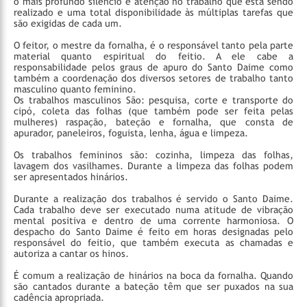
o mais profundo silêncio e atenção no trabalho que está sendo
realizado e uma total disponibilidade às múltiplas tarefas que
são exigidas de cada um.
O feitor, o mestre da fornalha, é o responsável tanto pela parte
material quanto espiritual do feitio. A ele cabe a
responsabilidade pelos graus de apuro do Santo Daime como
também a coordenação dos diversos setores de trabalho tanto
masculino quanto feminino.
Os trabalhos masculinos São: pesquisa, corte e transporte do
cipó, coleta das folhas (que também pode ser feita pelas
mulheres) raspação, bateção e fornalha, que consta de
apurador, paneleiros, foguista, lenha, água e limpeza.
Os trabalhos femininos são: cozinha, limpeza das folhas,
lavagem dos vasilhames. Durante a limpeza das folhas podem
ser apresentados hinários.
Durante a realização dos trabalhos é servido o Santo Daime.
Cada trabalho deve ser executado numa atitude de vibração
mental positiva e dentro de uma corrente harmoniosa. O
despacho do Santo Daime é feito em horas designadas pelo
responsável do feitio, que também executa as chamadas e
autoriza a cantar os hinos.
É comum a realização de hinários na boca da fornalha. Quando
são cantados durante a bateção têm que ser puxados na sua
cadência apropriada.