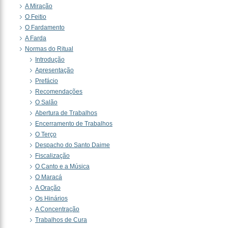
A Miração
O Feitio
O Fardamento
A Farda
Normas do Ritual
Introdução
Apresentação
Prefácio
Recomendações
O Salão
Abertura de Trabalhos
Encerramento de Trabalhos
O Terço
Despacho do Santo Daime
Fiscalização
O Canto e a Música
O Maracá
A Oração
Os Hinários
A Concentração
Trabalhos de Cura