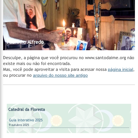
Madrinha Rita
Catedral da Floresta
Catedral da Floresta
Acervo do CEDOC
Catedral da Floresta
Santa Casa de Cura - Padrinho Manoel Corrente
Nossos Padrinhos
AMAGAIA
Manejo Florestal Comunitário
Vila Céu do Mapiá
Mestre Irineu
Fazenda São Sebastião
Padrinho Sebastião
Hinários
Feitio
Feitio
Padrinho Alfredo
Desculpe, a página que você procurou no www.santodaime.org não
existe mais ou não foi encontrada.
Mas, você pode aproveitar a visita para acessar nossa
página inicial
,
ou procurar no
arquivo do nosso site antigo
Catedral da Floresta
Guia Interativo 2025
9 outubro 2025