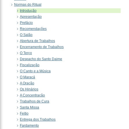
Normas do Ritual
Introdução
Apresentação
Prefácio
Recomendações
O Salão
Abertura de Trabalhos
Encerramento de Trabalhos
O Terço
Despacho do Santo Daime
Fiscalização
O Canto e a Música
O Maracá
A Oração
Os Hinários
A Concentração
Trabalhos de Cura
Santa Missa
Feitio
Entrega dos Trabalhos
Fardamento