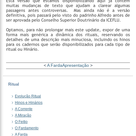
Esta versão que estamos disponibilizando aqui já contém
muitas mudanças de texto que ajudam a clarear algumas
passagens antes controversas. Mas ainda não é a versão
definitiva, pois passará pelo visto do padrinho Alfredo antes de
ser aprovada pelo Conselho Superior Doutrinário da ICEFLU.
Optamos, para não prolongar mais este update, expor de uma
forma mais genérica a dinâmica dos rituais, reservando os
detalhes de uma descrição mais minuciosa, incluindo os hinos
para os cadernos que serão disponibilizados para cada tipo de
ritual ou Hinário.
<
A Farda
Apresentação
>
Ritual
Evolução Ritual
Hinos e Hinários
A Corrente
A Miração
O Feitio
O Fardamento
A Farda