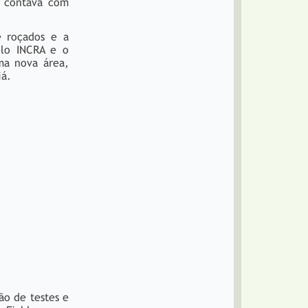
e contava com
e roçados e a
elo INCRA e o
ma nova área,
iá.
ão de testes e