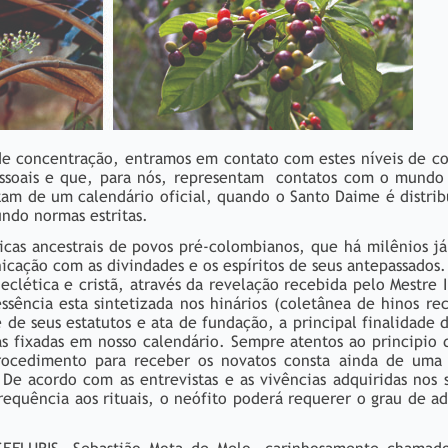
 de concentração, entramos em contato com estes níveis de c
ssoais e que, para nós, representam contatos com o mundo e
stam de um calendário oficial, quando o Santo Daime é distri
ndo normas estritas.
ticas ancestrais de povos pré-colombianos, que há milênios já
cação com as divindades e os espíritos de seus antepassados.
eclética e cristã, através da revelação recebida pelo Mestre I
essência esta sintetizada nos hinários (coletânea de hinos r
e seus estatutos e ata de fundação, a principal finalidade d
icas fixadas em nosso calendário. Sempre atentos ao principio 
rocedimento para receber os novatos consta ainda de uma 
De acordo com as entrevistas e as vivências adquiridas nos 
requência aos rituais, o neófito poderá requerer o grau de a