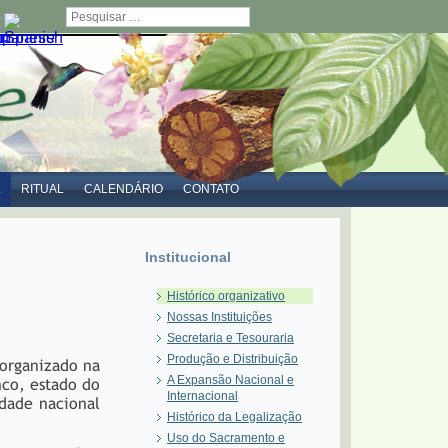
Pesquisar
L
RITUAL
CALENDÁRIO
CONTATO
Institucional
Histórico organizativo
Nossas Instituições
Secretaria e Tesouraria
Produção e Distribuição
 organizado na
A Expansão Nacional e
nco, estado do
Internacional
dade nacional
Histórico da Legalização
Uso do Sacramento e