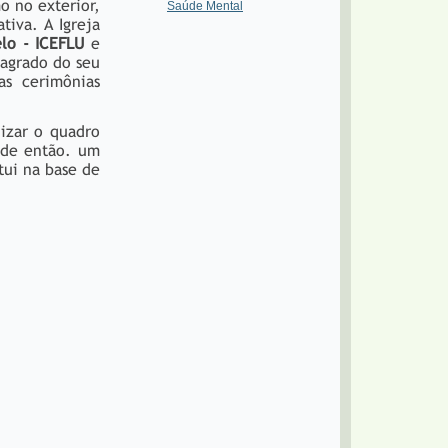
o no exterior,
Saúde Mental
tiva. A Igreja
elo - ICEFLU
e
sagrado do seu
as cerimônias
izar o quadro
esde então. um
tui na base de