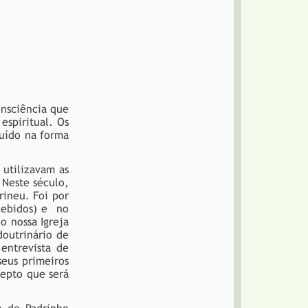
onsciência que
spiritual. Os
buído na forma
 utilizavam as
 Neste século,
rineu. Foi por
ecebidos) e no
o nossa Igreja
doutrinário de
entrevista de
seus primeiros
depto que será