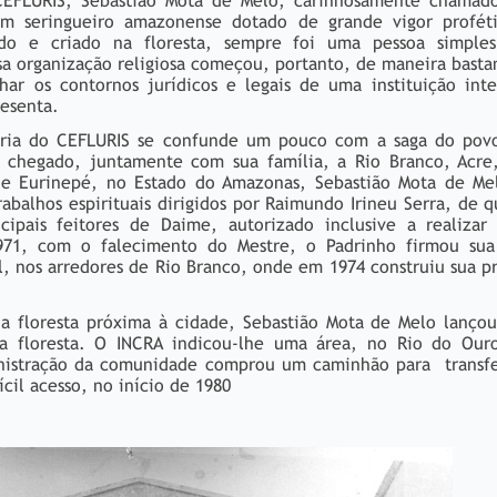
EFLURIS, Sebastião Mota de Melo, carinhosamente chamad
um seringueiro amazonense dotado de grande vigor profét
cido e criado na floresta, sempre foi uma pessoa simple
ssa organização religiosa começou, portanto, de maneira basta
nhar os contornos jurídicos e legais de uma instituição inte
esenta.
tória do CEFLURIS se confunde um pouco com a saga do pov
o chegado, juntamente com sua família, a Rio Branco, Acre,
de Eurinepé, no Estado do Amazonas, Sebastião Mota de Mel
rabalhos espirituais dirigidos por Raimundo Irineu Serra, de
cipais feitores de Daime, autorizado inclusive a realizar 
971, com o falecimento do Mestre, o Padrinho firmou sua
l, nos arredores de Rio Branco, onde em 1974 construiu sua pr
a floresta próxima à cidade, Sebastião Mota de Melo lançou
 da floresta. O INCRA indicou-lhe uma área, no Rio do Ou
inistração da comunidade comprou um caminhão para transfe
ícil acesso, no início de 1980