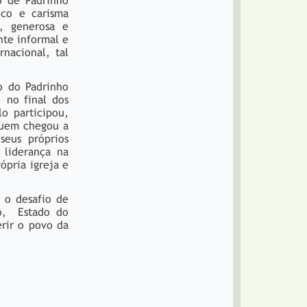
o de Padrinho
ico e carisma
s, generosa e
nte informal e
rnacional, tal
o do Padrinho
 no final dos
o participou,
 quem chegou a
seus próprios
 liderança na
ópria igreja e
 o desafio de
ro, Estado do
rir o povo da