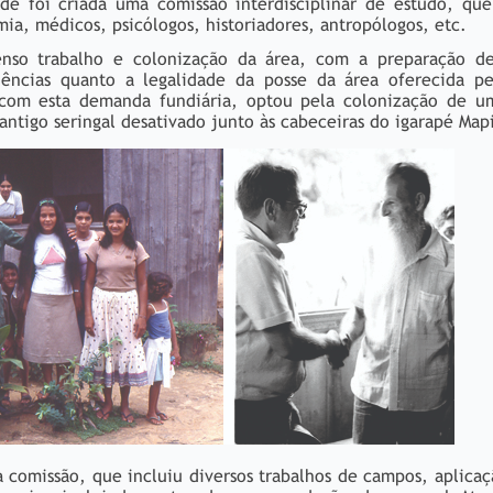
ade foi criada uma comissão interdisciplinar de estudo, qu
a, médicos, psicólogos, historiadores, antropólogos, etc.
enso trabalho e colonização da área, com a preparação d
dências quanto a legalidade da posse da área oferecida p
 com esta demanda fundiária, optou pela colonização de u
ntigo seringal desativado junto às cabeceiras do igarapé Map
 comissão, que incluiu diversos trabalhos de campos, aplicaç