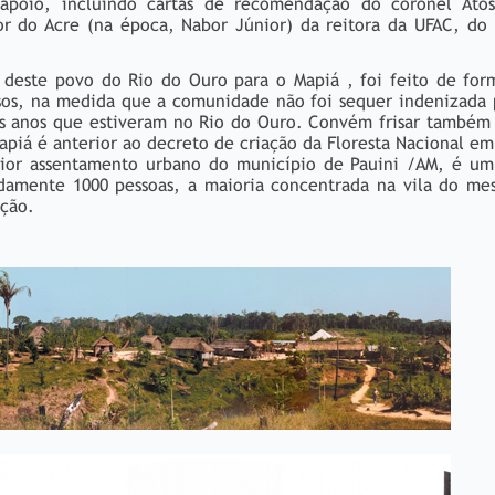
apoio, incluindo cartas de recomendação do coronel Atos
or do Acre (na época, Nabor Júnior) da reitora da UFAC, do
 deste povo do Rio do Ouro para o Mapiá , foi feito de for
rsos, na medida que a comunidade não foi sequer indenizada 
ês anos que estiveram no Rio do Ouro. Convém frisar também
piá é anterior ao decreto de criação da Floresta Nacional em
or assentamento urbano do município de Pauini /AM, é u
damente 1000 pessoas, a maioria concentrada na vila do m
ição.