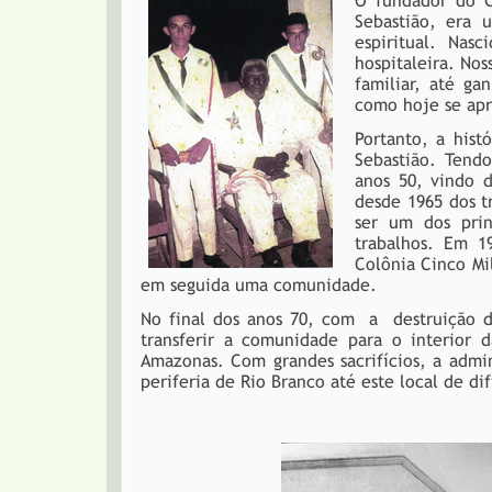
O fundador do C
Sebastião, era 
espiritual. Nas
hospitaleira. No
familiar, até ga
como hoje se apr
Portanto, a his
Sebastião. Tend
anos 50, vindo 
desde 1965 dos t
ser um dos prin
trabalhos. Em 1
Colônia Cinco Mi
em seguida uma comunidade.
No final dos anos 70, com a destruição d
transferir a comunidade para o interior
Amazonas. Com grandes sacrifícios, a adm
periferia de Rio Branco até este local de dif