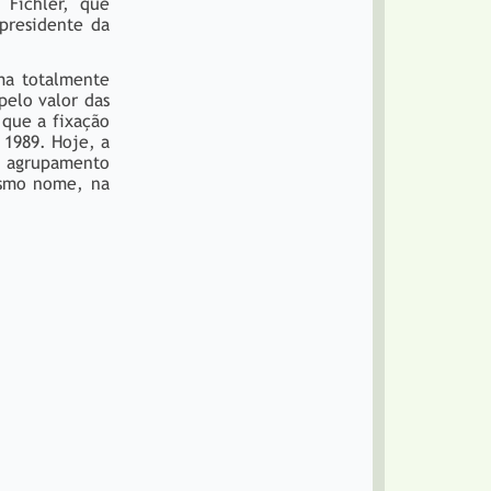
 Fichler, que
 presidente da
ma totalmente
pelo valor das
 que a fixação
 1989. Hoje, a
m agrupamento
esmo nome, na