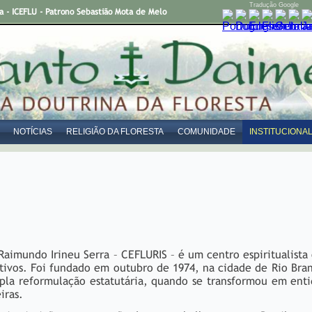
Tradução Google
- ICEFLU - Patrono Sebastião Mota de Melo
NOTÍCIAS
RELIGIÃO DA FLORESTA
COMUNIDADE
INSTITUCIONA
Raimundo Irineu Serra – CEFLURIS – é um centro espiritualista
ativos. Foi fundado em outubro de 1974, na cidade de Rio Bra
la reformulação estatutária, quando se transformou em enti
iras.