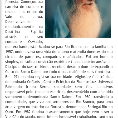
floresta. Começou sua
carreira de curador e
rezador nos ermos do
Vale do Juruá.
Desenvolveu-se
mediunicamente na
Doutrina Espírita
através de seu
compadre Oswaldo,
que era kardecista. Mudou-se para Rio Branco com a família em
1957, onde levava uma vida de colono e atendia doentes do seu
círculo de parentes, compadres e afilhados. Foi um homem
simples, de sólida conviccão espírita e trabalhador incansável.
Discípulo do Mestre Irineu, recebeu deste o dom de expandir o
Culto do Santo Daime por todo o país e além de suas fronteiras.
Em 1974 mandou registrar sua entidade religiosa e filantrópica,
denominada Cefluris – Centro Eclético da Fluente Luz Universal
Raimundo Irineu Serra, sociedade sem fins lucrativos
responsável pelo trabalho espiritual desenvolvido com a bebida
sacramental denominada Santo Daime.
Em 1980 transferiu a
comunidade, que vivia nos arredores de Rio Branco, para uma
área virgem no interior da floresta, denominada Seringal Rio do
Ouro. Em 1982 fundou o assentamento que hoje vem a ser a
Vila Céu do Mapiá, onde foi um incansável trabalhador, tanto na