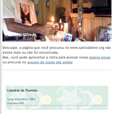
Madrinha Rita
Catedral da Floresta
Catedral da Floresta
Acervo do CEDOC
Catedral da Floresta
Santa Casa de Cura - Padrinho Manoel Corrente
Nossos Padrinhos
AMAGAIA
Manejo Florestal Comunitário
Vila Céu do Mapiá
Mestre Irineu
Fazenda São Sebastião
Padrinho Sebastião
Hinários
Feitio
Feitio
Padrinho Alfredo
Desculpe, a página que você procurou no www.santodaime.org não
existe mais ou não foi encontrada.
Mas, você pode aproveitar a visita para acessar nossa
página inicial
,
ou procurar no
arquivo do nosso site antigo
Catedral da Floresta
Guia Interativo 2025
9 outubro 2025